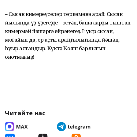
– Сысҡан кимереүселәр төркөмөнә ҡарай. Сысҡан
йылында үҙ-үҙегеҙҙе – эстән, башҡаларҙы тыштан
кимермәй йәшәргә өйрәнегеҙ. Һуҡыр сысҡан,
моғайын да, ер аҫты ҡараңғылығында йәшәп,
һуҡыр ҡалғандыр. Күктә Ҡояш барлығын
онотмағыҙ!
Читайте нас