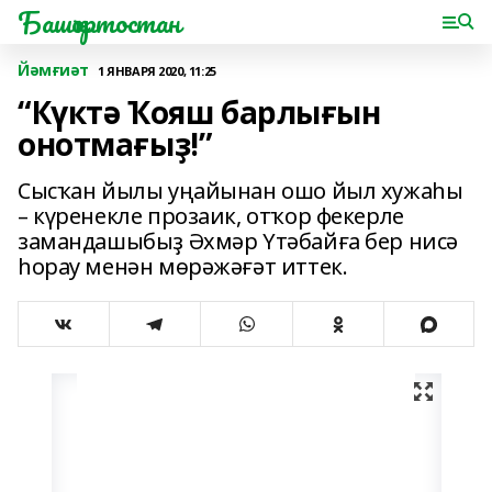
Башҡортостан
Йәмғиәт
1 ЯНВАРЯ 2020, 11:25
“Күктә Ҡояш барлығын
онотмағыҙ!”
Сысҡан йылы уңайынан ошо йыл хужаһы
– күренекле прозаик, отҡор фекерле
замандашыбыҙ Әхмәр Үтәбайға бер нисә
һорау менән мөрәжәғәт иттек.