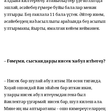
алдына килтерегеҙ: атайыбыҙ бер үҙе колхозда
эшләй, әсәйебеҙ ғүмере буйы балалар менән
ултырҙы. Беҙ ғаиләлә 11 бала үҫтек. Әйтер инем,
әсәйебеҙҙең нәҡ һаҡсыллығы арҡаһында беҙ асығып
ултырманыҡ, йыртыҡ, ямалған кейем кеймәнек.
– Ғөмүмән, сысҡандарҙы нисек ҡабул итәһегеҙ?
– Нисек бар шулай ҡабул итәм. Ни өсөн тигәндә,
Хоҙай ошондай йән эйәһен бар иткән икән,
уларҙы нисек ҡабул итеүемдән генә был
йәнлектәр үҙгәрмәй: нисек бар, шул килеш ҡала.
Мине иң ныҡ аптыратҡаны – ошо кимереүселәрҙең