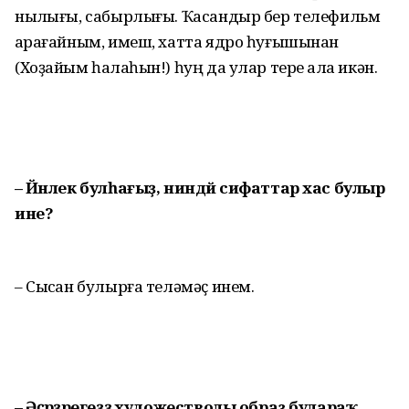
ныҡлығы, сабырлығы. Ҡасандыр бер телефильм
ҡарағайным, имеш, хатта ядро һуғышынан
(Хоҙайым һаҡлаһын!) һуң да улар тере ҡала икән.
– Йәнлек булһағыҙ, ниндәй сифаттар хас булыр
ине?
– Сысҡан булырға теләмәҫ инем.
– Әҫәрҙәрегеҙҙә художестволы образ булараҡ