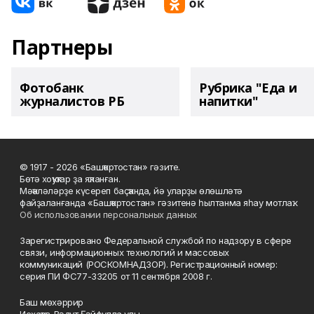
Партнеры
Фотобанк
Рубрика "Еда и
журналистов РБ
напитки"
© 1917 - 2026 «Башҡортостан» гәзите.
Бөтә хоҡуҡтар ҙа яҡланған.
Мәҡәләләрҙе күсереп баҫҡанда, йә уларҙы өлөшләтә
файҙаланғанда «Башҡортостан» гәзитенә һылтанма яһау мотлаҡ.
Об использовании персональных данных
Зарегистрировано Федеральной службой по надзору в сфере
связи, информационных технологий и массовых
коммуникаций (РОСКОМНАДЗОР). Регистрационный номер:
серия ПИ ФС77-33205 от 11 сентября 2008 г.
Баш мөхәррир