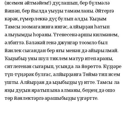
(исемен әйтмәйем!) дуҫлашып, бер бүлмәлә
йәшәп, бер йылда уҡыуҙы тамамланыҡ. Әйтергә
кәрәк, ғүмерлеккә дуҫ булып ҡалдыҡ. Ҡыҙым
Тамсы зоомагазинға ингәс, алйырҙан һатып
алыуымды һораны. Үтенесенә ҡаршы килмәнем,
әлбиттә. Бәләкәй генә джунгар тоҡомло был
йәнлек сысҡандан бер яғы менән дә айырылмай.
Ҡыҙыбыҙ уны шул тиклем матур итеп ҡараны,
ситлегенән сығарып, усында ла йөрөттө. Күҙҙәре
түп-түңәрәк булғас, алйырҙанға Төймә тип исем
ҡушты. Алйырҙан да ҡыҙыбыҙҙы үҙ итте. Тамсы ла
яңы дуҫын яратып ҡына ҡалманы, беҙҙең дә ошо
төр йәнлектәргә ҡарашыбыҙҙы үҙгәртте.