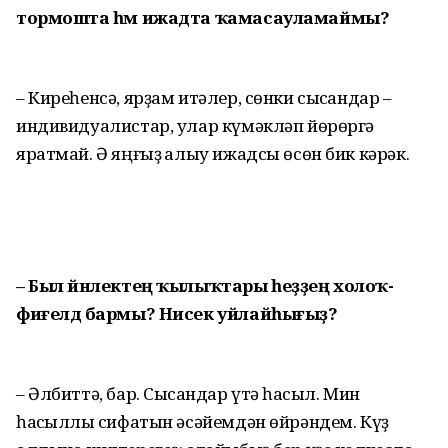
тормошта һәм ижадта ҡамасауламаймы?
– Киреһенсә, ярҙам итәлер, сөнки сысҡандар –
индивидуалистар, улар күмәкләп йөрөргә
яратмай. Ә яңғыҙ ҡалыу ижадсы өсөн бик кәрәк.
– Был йәнлектең ҡылыҡтары һеҙҙең холоҡ-
фиғелдә бармы? Нисек уйлайһығыҙ?
– Әлбиттә, бар. Сысҡандар үтә һаҡсыл. Мин
һаҡсыллыҡ сифатын әсәйемдән өйрәндем. Күҙ