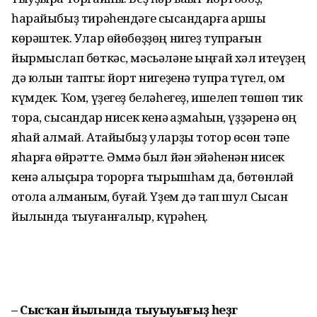
һарайыбыҙ тирәһендәге сысҡандарға ҡаршы
көрәштек. Улар өйөбөҙҙөң нигеҙ тупрағын
йырмыслап бөткәс, мәсьәләне ыңғай хәл итеүҙең
дә юлын таптыҡ: йорт нигеҙенә тупраҡ түгел, ҡом
күмдек. Ҡом, үҙегеҙ беләһегеҙ, ишелеп төшөп тик
тора, сысҡандар нисек кенә ҡаҙмаһын, үҙҙәренә өң
яһай алмай. Атайыбыҙ уларҙы тотор өсөн тәпе
яһарға өйрәтте. Әммә был йән эйәһенән нисек
кенә алыҫыраҡ торорға тырышһам да, бөтөнләй
ҡотола алманым, буғай. Үҙем дә тап шул Сысҡан
йылында тыуғанғалыр, күрәһең.
– Сысҡан йылында тыуыуығыҙ һеҙгә