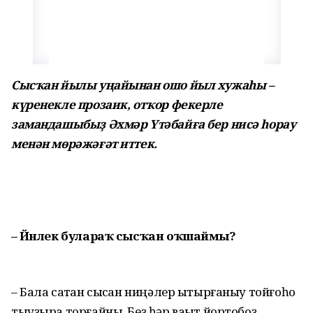
Сысҡан йылы уңайынан ошо йыл хужаһы –
күренекле прозаик, отҡор фекерле
замандашыбыҙ Әхмәр Үтәбайға бер нисә һорау
менән мөрәжәғәт иттек.
– Йәнлек булараҡ сысҡан оҡшаймы?
– Бала саҡтан сысҡан ниңәлер ытырғаныу тойғоһо
тыуҙыра торғайны. Беҙ һәр ваҡыт йортобоҙ,