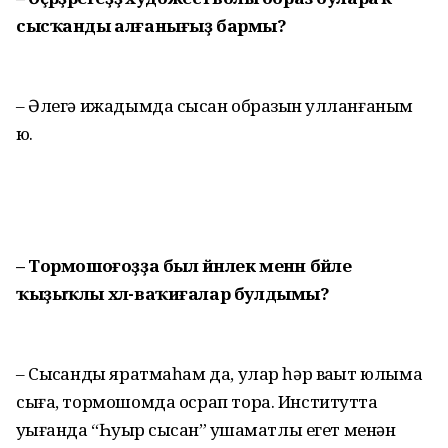
сысҡанды алғанығыҙ бармы?
– Әлегә ижадымда сысҡан образын ҡулланғаным
юҡ.
– Тормошоғоҙҙа был йәнлек менән бәйле
ҡыҙыҡлы хәл-ваҡиғалар булдымы?
– Сысҡанды яратмаһам да, улар һәр ваҡыт юлыма
сыға, тормошомда осрап тора. Институтта
уҡығанда “Һуҡыр сысҡан” ҡушаматлы егет менән