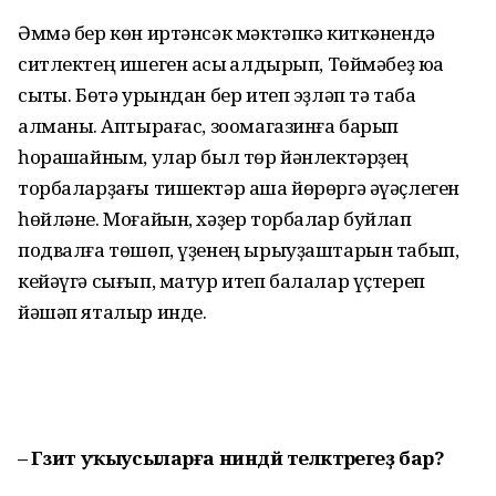
Әммә бер көн иртәнсәк мәктәпкә киткәнендә
ситлектең ишеген асыҡ ҡалдырып, Төймәбеҙ юҡҡа
сыҡты. Бөтә урындан бер итеп эҙләп тә таба
алманыҡ. Аптырағас, зоомагазинға барып
һорашҡайным, улар был төр йәнлектәрҙең
торбаларҙағы тишектәр аша йөрөргә әүәҫлеген
һөйләне. Моғайын, хәҙер торбалар буйлап
подвалға төшөп, үҙенең ырыуҙаштарын табып,
кейәүгә сығып, матур итеп балалар үҫтереп
йәшәп яталыр инде.
– Гәзит уҡыусыларға ниндәй теләктәрегеҙ бар?