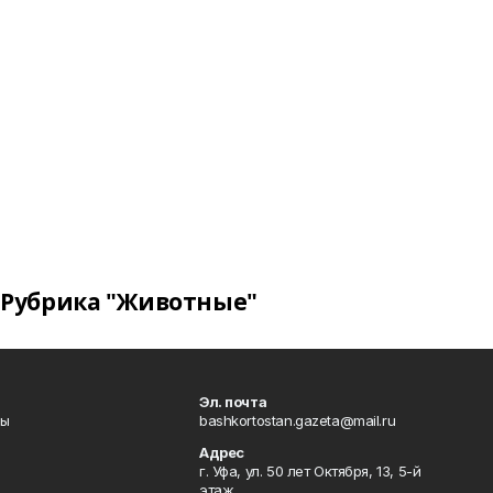
Рубрика "Животные"
Эл. почта
лы
bashkortostan.gazeta@mail.ru
Адрес
г. Уфа, ул. 50 лет Октября, 13, 5-й
этаж