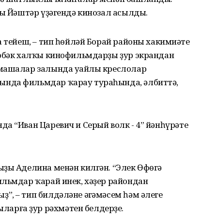
ың Йәштәр үҙәгендә кинозал асылды.
а тейеш, – тип һөйләй Борай районы хакимиәте
төбәк халҡы кинофильмдарҙы ҙур экрандан
машалар залында уңайлы креслолар
нда фильмдар ҡарау тураһында, әлбиттә,
а “Иван Царевич и Серый волк - 4” йәнһүрәте
ыҙы Аделина менән килгән. “Элек Өфөгә
ильмдар ҡарай инек, хәҙер райондан
, – тип билдәләне әңгәмәсем һәм әлеге
арға ҙур рәхмәтен белдерҙе.