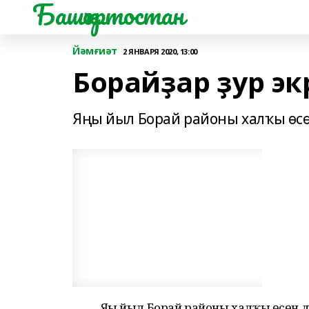
Башҡортостан
Йәмғиәт
2 ЯНВАРЯ 2020, 13:00
Борайҙар ҙур э
Яңы йыл Борай районы халҡы өс
Яңы йыл Борай районы халҡы өсөн