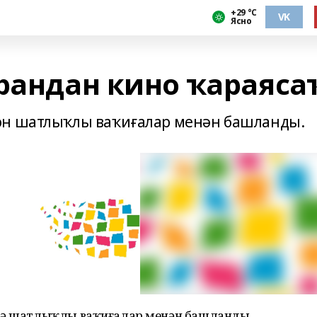
+29 °С
VK
Ясно
крандан кино ҡараяса
өн шатлыҡлы ваҡиғалар менән башланды.
 дә шатлыҡлы ваҡиғалар менән башланды.