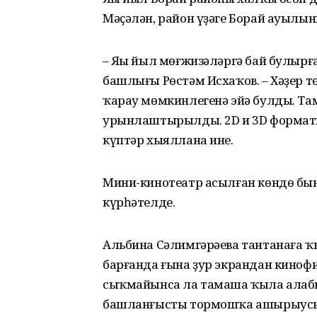
Мәҫәлән, район үҙәге Борай ауылын
– Яңы йыл мөғжизәләргә бай булырғ
башлығы Рөстәм Исхаҡов. – Хәҙер 
ҡарау мөмкинлегенә эйә булды. Та
урынлаштырылды. 2D и 3D форматы
күптәр хыяллана ине.
Мини-кинотеатр асылған көндө бынд
күрһәтелде.
Альбина Сәлимгәрәева тантанаға ҡ
барғанда ғына ҙур экрандан киноф
сыҡмайынса ла тамаша ҡыла алабыҙ”
башланғысты тормошҡа ашырыусыл