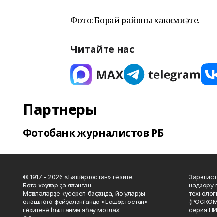
Фото: Борай районы хакимиәте.
Читайте нас
Партнеры
Фотобанк журналистов РБ
© 1917 - 2026 «Башҡортостан» гәзите.
Зарегист
Бөтә хоҡуҡтар ҙа яҡланған.
надзору 
Мәҡәләләрҙе күсереп баҫҡанда, йә уларҙы
технолог
өлөшләтә файҙаланғанда «Башҡортостан»
(РОСКОМ
гәзитенә һылтанма яһау мотлаҡ.
серия ПИ