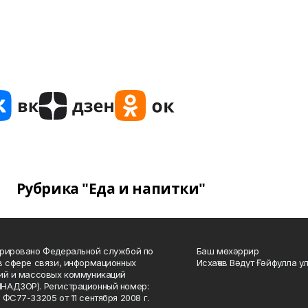
Рубрика "Еда и напитки"
рировано Федеральной службой по
Баш мөхәррир
в сфере связи, информационных
Исхаҡов Вәдүт Ғәйфулла у
ий и массовых коммуникаций
НАДЗОР). Регистрационный номер:
 ФС77-33205 от 11 сентября 2008 г.