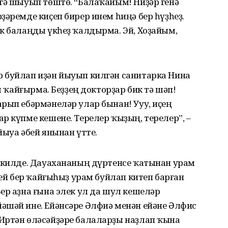
әгә шыуып төштө. “Балаҡайым! Ниҙәр генә
ҙәремде киҫеп бирер инем һиңә бер һүҙһеҙ.
к балаңды үкһеҙ ҡалдырма. Эй, Хоҙайым,
 буйлап иҙән йыуып килгән санитарка Нина
м ҡайғырма. Беҙҙең докторҙар бик тә шәп!
рып ебәрмәнеләр улар бынан! Ууу, иҫең
р күпме кешене. Терелер ҡыҙың, терелер”, –
йыуа әбей янынан үтте.
а килде. Дауахананың дүртенсе ҡатынан урам
бей бер ҡайғыһыҙ урам буйлап китеп барған
ер аҙна ғына элек ул да шул кешеләр
әшәй ине. Ейәнсәре Әлфиә менән ейәне Әлфис
Иртән өләсәйҙәре балаларҙы наҙлап ҡына