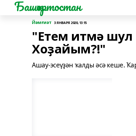
Башҡортостан
Йәмғиәт
3 ЯНВАРЯ 2020, 13:15
"Етем итмә шул
Хоҙайым?!"
Ашау-эсеүҙән ҡалды әсә кеше. Ҡар