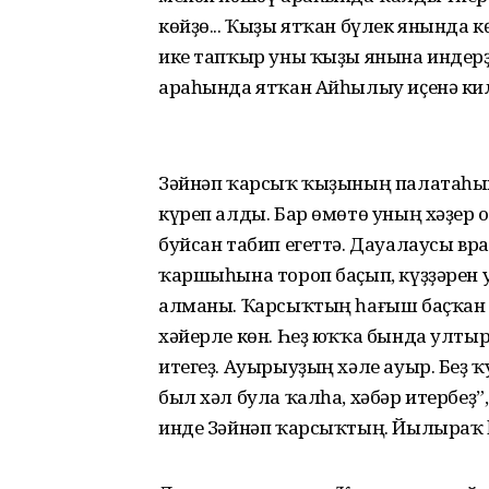
көйҙө... Ҡыҙы ятҡан бүлек янында 
ике тапҡыр уны ҡыҙы янына индер
араһында ятҡан Айһылыу иҫенә кил
Зәйнәп ҡарсыҡ ҡыҙының палатаһын
күреп алды. Бар өмөтө уның хәҙер 
буйсан табип егеттә. Дауалаусы вра
ҡаршыһына тороп баҫып, күҙҙәрен у
алманы. Ҡарсыҡтың һағыш баҫҡан 
хәйерле көн. Һеҙ юҡҡа бында ултыра
итегеҙ. Ауырыуҙың хәле ауыр. Беҙ 
был хәл була ҡалһа, хәбәр итербеҙ”
инде Зәйнәп ҡарсыҡтың. Йылыраҡ һ