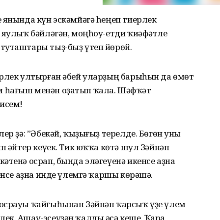
 янында күн эскәмйәгә һеңеп тиерлек
ҡ яулыҡ бәйләгән, моңһоу-етди ҡиәфәтле
туташтары тыҙ-быҙ үтеп йөрөй.
ерлек ултырған әбей уларҙың барыһын да өмөт
 һағыш менән оҙатып ҡала. Шәфҡәт
исем!
ер ҙә: ”Әбекәй, ҡыҙығыҙ терелде. Бөгөн уны
п әйтер кеүек. Тик юҡҡа көтә шул Зәйнәп
әтенә осрап, бында эләгеүенә икенсе аҙна
енсе аҙна инде үлемгә ҡаршы көрәшә.
осрауы ҡайғыһынан Зәйнәп ҡарсыҡ үҙе үлем
ек. Ашау-эсеүҙән ҡалды әсә кеше. Ҡара