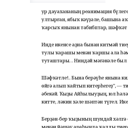
Ҙур дауахананың реанимация бүлеге
ултырған, ябыҡ кәүҙәле, башына а
ҡарсыҡ янынан табибптар, шәфҡәт 
Инде икенсе аҙна бынан китмәй ти
тулы ҡарашы менән ҡаршы ала һәм
туташтары… Ниндәй мәғәнәле был 
Шәфҡәтле!.. Бына берәүһе янына кил
өйгә алып ҡайтып китерһегеҙ”, — ти
әбекәй. Ҡыҙы Айһылыуҙың, юл һәләк
китте, ләкин хәле шәптән түгел. Ик
Берҙән-бер ҡыҙының шундай хәлгә 
менән йәшәү араһында ҡалды тиерл