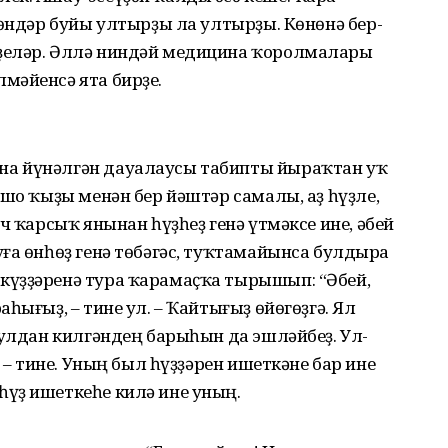
көндәр буйы ултырҙы ла ултырҙы. Көнөнә бер-
ҙеләр. Әллә ниндәй медицина ҡоролмалары
мәйенсә ята бирҙе.
а йүнәлгән дауалаусы табипты йыраҡтан уҡ
ошо ҡыҙы менән бер йәштәр самалы, аҙ һүҙле,
ч ҡарсыҡ янынан һүҙһеҙ генә үтмәксе ине, әбей
ға өнһөҙ генә төбәгәс, туҡтамайынса булдыра
күҙҙәренә тура ҡарамаҫҡа тырышып: “Әбей,
һығыҙ, – тине ул. – Ҡайтығыҙ өйөгөҙгә. Ял
ҡулдан килгәндең барыһын да эшләйбеҙ. Ул-
, – тине. Уның был һүҙҙәрен ишеткәне бар ине
үҙ ишеткеһе килә ине уның.