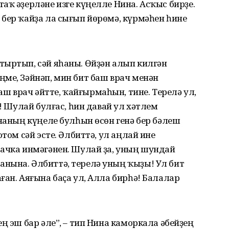
аҡ әҙерләне изге күңелле Нина. Асҡыс бирҙе.
бер ҡайҙа ла сығып йөрөмә, күрмәһен һине
тыртып, сәй яһаны. Өйҙән алып килгән
ме, Зәйнәп, мин бит баш врач менән
 врач әйтте, ҡайғырмаһын, тине. Терелә ул,
р! Шулай булғас, һин давай ул хәтлем
инаның күңеле булһын өсөн генә бер бәлеш
отом сәй эсте. Әлбиттә, ул аңлай ине
рачка инмәгәнен. Шулай ҙа, уның шундай
нына. Әлбиттә, терелә уның ҡыҙы! Ул бит
ған. Аяғына баҫа ул, Алла бирһә! Балалар
ң эш бар әле”, – тип Нина каморкала әбейҙең