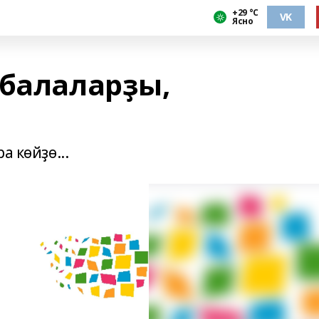
+29 °С
VK
Ясно
 балаларҙы,
а көйҙө...