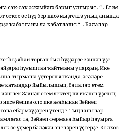
на саҡ-саҡ эскәмйәгә барып ултырҙы . “…Етем
 осҡос өс һүҙ бер нисә миҙгелгә уның аңында
әрҙе ҡабатланы ла ҡабатланы: “ …Балалар
хетһеҙ яһай торған был һүҙҙәрҙе Зәйнәп үҙе
Атайҙары һуғыштан ҡайтманы уларҙың. Ике
ыша-тырмаша үҫтереп ятҡанда, әсәләре
рше ҡатындар йыйылышып, балалар етем
 йәшлек Зәйнәп етемлектең ни икәнен үҙенең
р нисә йәшкә оло ике ағаһынан Зәйнәп
тона ебәрмәүҙәрен үтенде. Тыңланылар.
мамлағас та, Зәйнәп фермаға һыйыр һауырға
лек өс үҫмер бәләкәй энеләрен үҫтерҙе. Колхоз