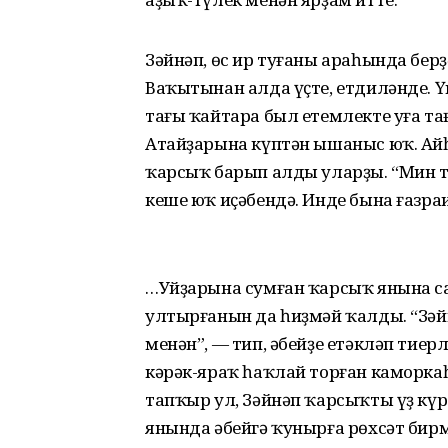
Зәйнәп, өс ир туғаны араһында берҙә
Ваҡытынан алда үҫте, етдиләнде. Ү
тағы ҡайтара был етемлекте уға тағ
Атайҙарына күптән ышаныс юҡ. Айһ
ҡарсыҡ барып алды уларҙы. “Мин т
кеше юҡ иҫәбендә. Инде бына ғазраи
…Уйҙарына сумған ҡарсыҡ янына с
ултырғанын да һиҙмәй ҡалды. “Зәйнә
менән”, — тип, әбейҙе етәкләп ти
кәрәк-яраҡ һаҡлай торған каморка
тапҡыр ул, Зәйнәп ҡарсыҡты үҙ күре
янында әбейгә ҡунырға рөхсәт бирм