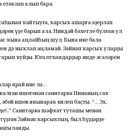
а етәкләп алып бара.
саһынан ҡайтыуға, ҡарсыҡ ашарға әҙерләп
дәрен үҙе барып ала. Ниндәй бәхетле булған ул
ас ҡына аңлайһың шул. Бына ике бала
нен дә ныҡлап аңламай. Зәйнәп ҡарсыҡ уларҙы
арып ҡуйҙы. Юғалтҡандарҙыр инде әсәләрен
лар ярай ине лә…
алған ишегенән санитарка Нинаның саҡ
әбей ишек янынараҡ килеп баҫты. “… Эх,
де!..” Санитарка шәфҡәт туташы менән
түҙгән Зәйнәп ҡарсыҡтың, был һүҙҙәрҙе
раңғыланды.