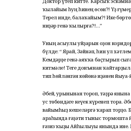
Доктор үтеп китте. Ҡарсыҡ эскәмй
ҡылайым һуң һинең өсөн?! Үҙ ғүмер
Терел инде, балаҡайым?! Ике бөртө
ниҙәр генә ҡылырға?!…”
Уның асыулы уйҙарын оҙон коридор
бүлде: “ Ярай, Зәйнәп, һин ул хәтле
Кемдәрҙе генә аяҡҡа баҫтырып сыға
китмәле! Теге донъянан ҡайтарҙыла
тип һөйләнгән көйөнә иҙәнен йыуа-
Әбей, урынынан тороп, тәҙрә янын
ус төбөндәге кеүек күренеп тора. Ә
вайымһыҙ кешеләргә ҡарап торҙо. Б
араһында ғәҙәти тыныс тормошта й
ғәзиз ҡыҙы Айһылыуы янында ине. 