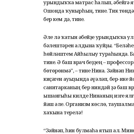
урындыҡҡа матрас һалып, әбейгә ят
Ошонда ҡунырһың, тине. Тик төндә 
бер кем дә, тине.
Әле лә ҡатын әбейҙе урындыҡҡа ул
бәлештәрен алдына ҡуйҙы. “Беләһең
һөйләштем Айһылыу тураһында. Баш
тине. Ә баш врач беҙҙең – профессо
бөтөрөнмә”, – тине Нина. Зәйнәп Н
киҫәген ауыҙында әүәләп, бер-ике й
санитарканың бер ниндәй ҙә баш в
ышанғыһы килде Нинаның изге ялға
йәш әле. Организм көслө, таушалма
хаҡына терелә!
“Зәйнәп, һин булмаһа ятып ал. Мине