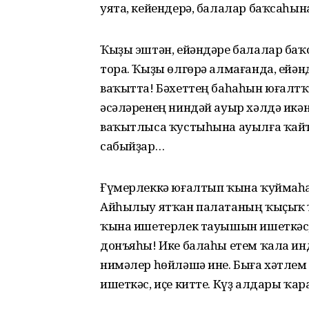
уята, кейендерә, балалар баҡсаһын
Ҡыҙы эштән, ейәндәре балалар баҡ
тора. Ҡыҙы өлгөрә алмағанда, ейән
ваҡытта! Бәхеттең баһаһын юғалтҡ
әсәләренең ниндәй ауыр хәлдә икә
ваҡытлыса ҡустыһына ауылға ҡайт
сабыйҙар…
Ғүмерлеккә юғалтып ҡына ҡуймаһа
Айһылыу ятҡан палатаның ҡыҫыҡ ҡ
ҡына ишетерлек тауышын ишеткәс, 
донъяһы! Ике балаһы етем ҡала ин
нимәлер һөйләшә ине. Быға хәтлем 
ишеткәс, иҫе китте. Күҙ алдары ҡа