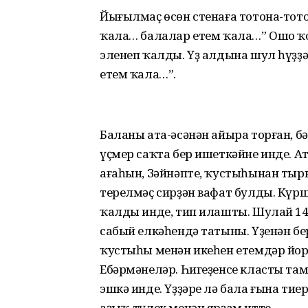
Йығылмаҫ өсөн стенаға тотона-тото
ҡала… балалар етем ҡала…” Ошо ҡот
эленеп ҡалды. Үҙ алдына шул һүҙҙ
етем ҡала…”.
Баланы ата-әсәнән айыра торған, бә
үҫмер саҡта бер ишеткәйне инде. 
ағаһын, Зәйнәпте, ҡустыһынан тыр
терелмәҫ сирҙән вафат булды. Кү
ҡалды инде, тип илашты. Шулай 14
сабый елкәһендә татыны. Үҙенән бе
ҡустыһы менән икеһен етемдәр йор
Ебәрмәнеләр. Һигеҙенсе класты та
эшкә инде. Үҙҙәре лә бала ғына тиер
аҙыҡ-түлек менән ярҙам итте.