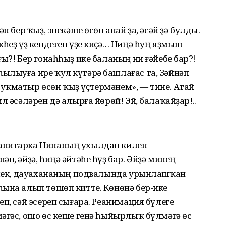
н бер ҡыҙ, энекәше өсөн апай ҙа, әсәй ҙә булды.
кһеҙ үҙ кендеген үҙе киҫә… Ниңә һуң яҙмыш
ы?! Бер гонаһһыҙ ике баланың ни ғәйебе бар?!
ылыуға ире ҡул күтәрә башлағас та, Зәйнәп
уҡматыр өсөн ҡыҙ үҫтермәнем», — тине. Атай
л әсәләрен дә алырға йөрөй! Эй, балаҡайҙар!..
анитарка Нинаның ухылдап килеп
п, әйҙә, һиңә әйтәһе һүҙ бар. Әйҙә минең
ерлек, дауахананың подвалында урынлашҡан
һына алып төшөп китте. Көнөнә бер-ике
п, сәй эсереп сығара. Реанимация бүлеге
әгәс, ошо өс кеше генә һыйырлыҡ бүлмәгә өс