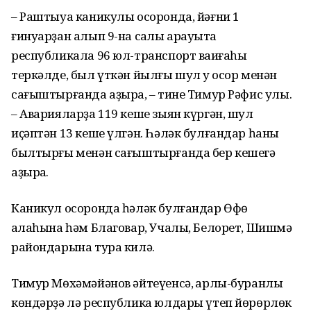
– Раштыуа каникулы осоронда, йәғни 1
ғинуарҙан алып 9-на саҡлы арауыҡта
республикала 96 юл-транспорт ваҡиғаһы
теркәлде, был үткән йылғы шул уҡ осор менән
сағыштырғанда аҙыраҡ, – тине Тимур Рәфис улы.
– Аварияларҙа 119 кеше зыян күргән, шул
иҫәптән 13 кеше үлгән. Һәләк булғандар һаны
былтырғы менән сағыштырғанда бер кешегә
аҙыраҡ.
Каникул осоронда һәләк булғандар Өфө
ҡалаһына һәм Благовар, Учалы, Белорет, Шишмә
райондарына тура килә.
Тимур Мөхәмәйәнов әйтеүенсә, ҡарлы-буранлы
көндәрҙә лә республика юлдары үтеп йөрөрлөк