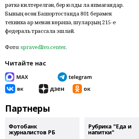
рәткә килтерелгән, бер юлды ла япмағандар.
Бының өсөн Башҡортостанда 801 берәмек
техника ҡар менән көрәшә, шуларҙың 215-е
федераль трассала эшләй.
Фото:
spravedlivo.center
.
Читайте нас
Партнеры
Фотобанк
Рубрика "Еда и
журналистов РБ
напитки"