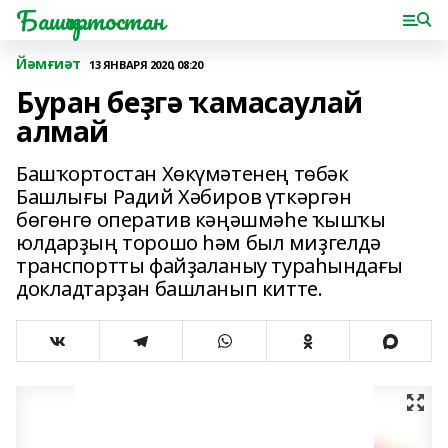
Башҡортостан
Йәмғиәт
13 ЯНВАРЯ 2020, 08:20
Буран беҙгә ҡамасаулай
алмай
Башҡортостан Хөкүмәтенең төбәк
Башлығы Радий Хәбиров үткәргән
бөгөнгө оператив кәңәшмәһе ҡышҡы
юлдарҙың торошо һәм был миҙгелдә
транспортты файҙаланыу тураһындағы
докладтарҙан башланып китте.