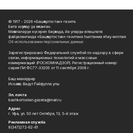
© 1917 - 2026 «Башҡортостан» гәзите.
Бөтә хоҡуҡтар ҙа яҡланған.
Мәҡәләләрҙе күсереп баҫҡанда, йә уларҙы өлөшләтә
файҙаланғанда «Башҡортостан» гәзитенә һылтанма яһау мотлаҡ.
Об использовании персональных данных
Зарегистрировано Федеральной службой по надзору в сфере
связи, информационных технологий и массовых
коммуникаций (РОСКОМНАДЗОР). Регистрационный номер:
серия ПИ ФС77-33205 от 11 сентября 2008 г.
Баш мөхәррир
Исхаҡов Вәдүт Ғәйфулла улы
Эл. почта
bashkortostan.gazeta@mail.ru
Адрес
г. Уфа, ул. 50 лет Октября, 13, 5-й этаж
Рекламная служба
8(347)272-62-61