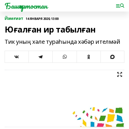
Башҡортостан
Йәмғиәт
14 ЯНВАРЯ 2020, 13:00
Юғалған ир табылған
Тик уның хәле тураһында хәбәр ителмәй