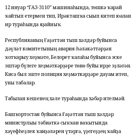
12 ғинуар “ГАЗ-3110” машинаһында, төшкә ҡарай
ҡайтып етермен тип, Ирәкташҡа сығып китеп юғалған
ир тураһында яҙғайныҡ.
Республиканың Ғәҙәттән тыш хәлдәр буйынса
дәүләт комитетының авария-һәләкәттәрҙән
ҡотҡарыу хеҙмәте, Белорет ҡалаһы буйынса эске
эштәр бүлеге хеҙмәткәрҙәре төнө буйы ирҙе эҙләгән.
Кисә был эште полиция хеҙмәткәрҙәре дауам итеп,
уны табалар.
Табылған кешенең хәле тураһында хәбәр ителмәй.
Башҡортостан буйынса Ғәҙәттән тыш хәлдәр
министрлығы тәбиғәткә сыҡҡан ваҡытында
хәүефһеҙлек ҡағиҙәләрен үтәргә, үҙегеҙҙең ҡайҙа