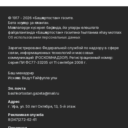
© 1917 - 2026 «Башҡортостан» гәзите.
Бөтә хоҡуҡтар ҙа яҡланған.
Мәҡәләләрҙе күсереп баҫҡанда, йә уларҙы өлөшләтә
файҙаланғанда «Башҡортостан» гәзитенә һылтанма яһау мотлаҡ.
Об использовании персональных данных
Зарегистрировано Федеральной службой по надзору в сфере
связи, информационных технологий и массовых
коммуникаций (РОСКОМНАДЗОР). Регистрационный номер:
серия ПИ ФС77-33205 от 11 сентября 2008 г.
Баш мөхәррир
Исхаҡов Вәдүт Ғәйфулла улы
Эл. почта
bashkortostan.gazeta@mail.ru
Адрес
г. Уфа, ул. 50 лет Октября, 13, 5-й этаж
Рекламная служба
8(347)272-62-61
Приемная