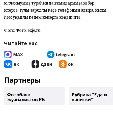
юлланыуығыҙ тураһында яҡындарығыҙға хәбәр
итергә, тулы зарядлы кеҫә телефонын алырға, йылы
һәм уңайлы кейем кейергә кәңәш итә.
Фото: Фото: exje.ru.
Читайте нас
Партнеры
Фотобанк
Рубрика "Еда и
журналистов РБ
напитки"