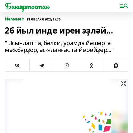
Башҡортостан
Йәмғиәт
18 ЯНВАРЯ 2020, 17:36
26 йыл инде ирен эҙләй...
"Ысынлап та, бәлки, урамда йәшәргә
мәжбүрҙер, ас-яланғас та йөрөйҙөр..."