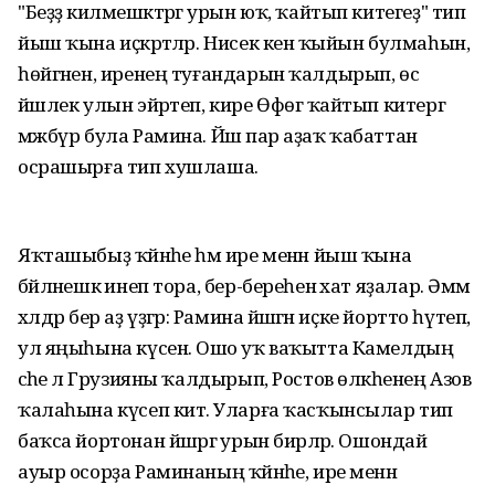
"Беҙҙә килмешәктәргә урын юҡ, ҡайтып китегеҙ" тип
йыш ҡына иҫкәртәләр. Нисек кенә ҡыйын булмаһын,
һөйгәнен, иренең туғандарын ҡалдырып, өс
йәшлек улын эйәртеп, кире Өфөгә ҡайтып китергә
мәжбүр була Рамина. Йәш пар аҙаҡ ҡабаттан
осрашырға тип хушлаша.
Яҡташыбыҙ ҡәйнәһе һәм ире менән йыш ҡына
бәйләнешкә инеп тора, бер-береһенә хат яҙалар. Әммә
хәлдәр бер аҙ үҙгәрә: Рамина йәшәгән иҫке йортто һүтеп,
ул яңыһына күсенә. Ошо уҡ ваҡытта Камелдың
әсәһе лә Грузияны ҡалдырып, Ростов өлкәһенең Азов
ҡалаһына күсеп китә. Уларға ҡасҡынсылар тип
баҡса йортонан йәшәргә урын бирәләр. Ошондай
ауыр осорҙа Раминаның ҡәйнәһе, ире менән