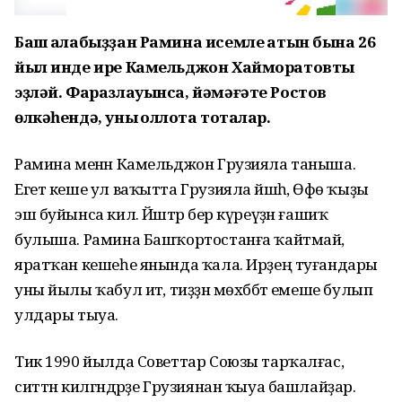
Баш ҡалабыҙҙан Рамина исемле ҡатын бына 26
йыл инде ире Камельджон Хайморатовты
эҙләй. Фаразлауынса, йәмәғәте Ростов
өлкәһендә, уны ҡоллоҡта тоталар.
Рамина менән Камельджон Грузияла таныша.
Егет кеше ул ваҡытта Грузияла йәшәһә, Өфө ҡыҙы
эш буйынса килә. Йәштәр бер күреүҙән ғашиҡ
булыша. Рамина Башҡортостанға ҡайтмай,
яратҡан кешеһе янында ҡала. Ирҙең туғандары
уны йылы ҡабул итә, тиҙҙән мөхәббәт емеше булып
улдары тыуа.
Тик 1990 йылда Советтар Союзы тарҡалғас,
ситтән килгәндәрҙе Грузиянан ҡыуа башлайҙар.