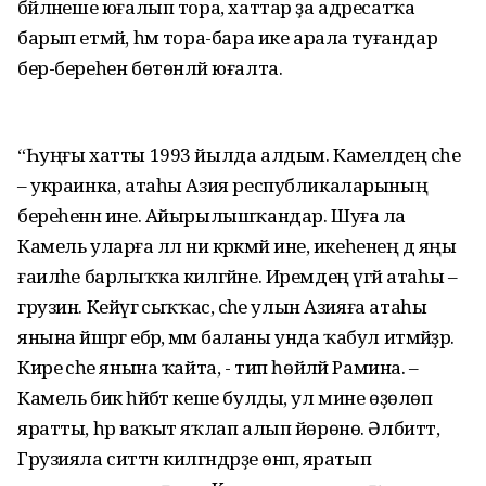
бәйләнеше юғалып тора, хаттар ҙа адресатҡа
барып етмәй, һәм тора-бара ике арала туғандар
бер-береһен бөтөнләй юғалта.
“Һуңғы хатты 1993 йылда алдым. Камелдең әсәһе
– украинка, атаһы Азия республикаларының
береһенән ине. Айырылышҡандар. Шуға ла
Камель уларға әллә ни кәрәкмәй ине, икеһенең дә яңы
ғаиләһе барлыҡҡа килгәйне. Иремдең үгәй атаһы –
грузин. Кейәүгә сыҡҡас, әсәһе улын Азияға атаһы
янына йәшәргә ебәрә, әммә баланы унда ҡабул итмәйҙәр.
Кире әсәһе янына ҡайта, - тип һөйләй Рамина. –
Камель бик һәйбәт кеше булды, ул мине өҙөлөп
яратты, һәр ваҡыт яҡлап алып йөрөнө. Әлбиттә,
Грузияла ситтән килгәндәрҙе өнәп, яратып