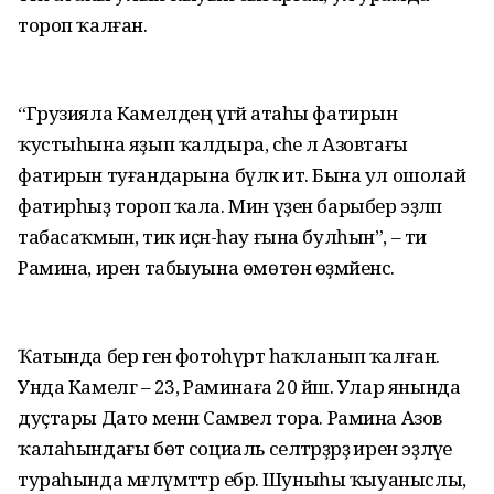
тороп ҡалған.
“Грузияла Камелдең үгәй атаһы фатирын
ҡустыһына яҙып ҡалдыра, әсәһе лә Азовтағы
фатирын туғандарына бүләк итә. Бына ул ошолай
фатирһыҙ тороп ҡала. Мин үҙен барыбер эҙләп
табасаҡмын, тик иҫән-һау ғына булһын”, – ти
Рамина, ирен табыуына өмөтөн өҙмәйенсә.
Ҡатында бер генә фотоһүрәт һаҡланып ҡалған.
Унда Камелгә – 23, Раминаға 20 йәш. Улар янында
дуҫтары Дато менән Самвел тора. Рамина Азов
ҡалаһындағы бөтә социаль селтәрҙәрҙә ирен эҙләүе
тураһында мәғлүмәттәр ебәрә. Шуныһы ҡыуаныслы,