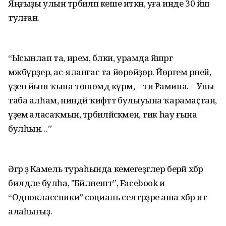
Яңғыҙы улын тәрбиәләп кеше иткән, уға инде 30 йәш
тулған.
“Ысынлап та, ирем, бәлки, урамда йәшәргә
мәжбүрҙер, ас-яланғас та йөрөйҙөр. Йөрәгем әрней,
үҙен йыш ҡына төшөмдә күрәм, – ти Рамина. – Уны
таба алһам, ниндәй ҡиәфәттә булыуына ҡарамаҫтан,
үҙемә аласаҡмын, тәрбиәләйәсәкмен, тик һау ғына
булһын…”
Әгәр ҙә Камель тураһында кемегеҙгәлер берәй хәбәр
билдәле булһа, "Бәйләнештә”, Facebook и
“Одноклассники” социаль селтәрҙәре аша хәбәр итә
алаһығыҙ.