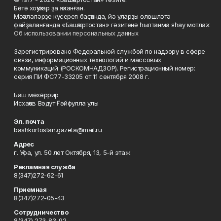
Бөтә хоҡуҡтар ҙа яҡланған.
Мәҡәләләрҙе күсереп баҫҡанда, йә уларҙы өлөшләтә
файҙаланғанда «Башҡортостан» гәзитенә һылтанма яһау мотлаҡ.
Об использовании персональных данных
Зарегистрировано Федеральной службой по надзору в сфере
связи, информационных технологий и массовых
коммуникаций (РОСКОМНАДЗОР). Регистрационный номер:
серия ПИ ФС77-33205 от 11 сентября 2008 г.
Баш мөхәррир
Исхаҡов Вәдүт Ғәйфулла улы
Эл. почта
bashkortostan.gazeta@mail.ru
Адрес
г. Уфа, ул. 50 лет Октября, 13, 5-й этаж
Рекламная служба
8(347)272-62-61
Приемная
8(347)272-05-43
Сотрудничество
8(347) 273-83-92