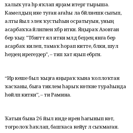
халыҡ уға һәр яҡлап ярҙам итергә тырыша.
Камелдың ике туған ағаһы ла бәйләнешкә сығып,
алты йыл элек ҡустыһын осратыуын, уның
асарбаҡҡа әйләнгәнен хәбәр иткән. Яңыраҡ Азовтан
бер ҡыҙ: "Тәбиғәттә ял иткән мәлдә беҙҙең янға бер
асарбаҡ килеп, тамаҡ һорап китте, бәлки, шул
һеҙҙең ирегеҙҙер", – тип хат яҙып ебәргән.
“Ир кеше был ҡыҙға яңыраҡ ҡына ҡоллоҡтан
ҡасҡаны, быға тиклем һарыҡ көткәне тураһында
һөйләп киткән”, – ти Рамина.
Ҡатын бына 26 йыл инде ирен һағынып көтә,
тоғролоҡ һаҡлап, башҡаса кейәүгә лә сыҡмаған.