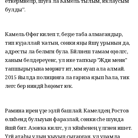
еткермәнеләр, шуға ла Камель тылым, яҡлаусым
булды”.
Камель Өфөгә килеп тә, беҙҙе таба алмағандыр,
тип күҙаллай ҡатын, сөнки яңы йәшәү урынын да,
адресты ла белмәгән була. Бәйләнеш тамам өҙөлгәс,
ханым белдереүенсә, ул ике тапҡыр "Жди меня"
тапшырыуына мөрәжәғәт итә, әммә яуап ала алмай.
2015 йылда полицияға ла ғариза яҙып һала, тик
әлегәсә бер ниндәй һөҙөмтә юҡ.
Рамина ирен үҙе эҙләй башлай. Камелдең Ростов
өлкәһендә булыуын фаразлай, сөнки әсәһе шунда
йәшәй бит. Азовҡа килгәс, ул ҡәйнәһенең үлгәнен ишетә.
Үгәй атаһы улын ҡыуып сығарған, ул урамда