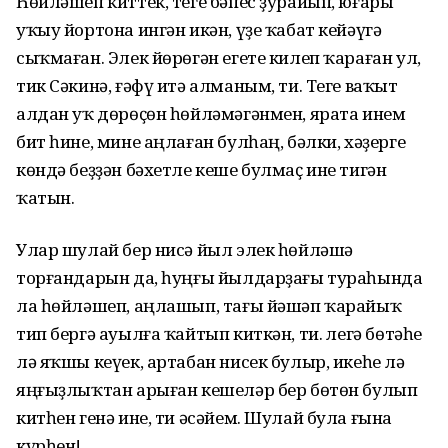
Һөйләшеп киттек, теге бәпес ҙурайып, юғары
уҡыу йортона ингән икән, үҙе ҡабат кейәүгә
сыҡмаған. Элек йөрөгән егете килеп ҡараған ул,
тик Сәкинә, ғәфү итә алманым, ти. Теге ваҡыт
алдан уҡ дөрөҫөн һөйләмәгәнмен, ярата инем
бит һине, мине аңлаған булһаң, бәлки, хәҙерге
көндә беҙҙән бәхетле кеше булмаҫ ине тигән
ҡатын.
Улар шулай бер нисә йыл элек һөйләшә
торғандарын да, һуңғы йылдарҙағы тураһында
ла һөйләшеп, аңлашып, тағы йәшәп ҡарайыҡ
тип бергә ауылға ҡайтып киткән, ти. Әлегә бөтәһе
лә яҡшы кеүек, артабан нисек булыр, икеһе лә
яңғыҙлыҡтан арыған кешеләр бер бөтөн булып
китһен генә ине, ти әсәйем. Шулай була ғына
күрһен!