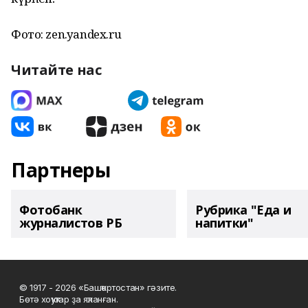
Фото: zen.yandex.ru
Читайте нас
Партнеры
Фотобанк
Рубрика "Еда и
журналистов РБ
напитки"
© 1917 - 2026 «Башҡортостан» гәзите.
Бөтә хоҡуҡтар ҙа яҡланған.