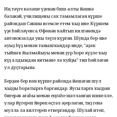
Иң тәүге кәләше үҙенән биш-алты йәшкә
бәләкәй, училищены саҡ тамамлаған күрше
райондан Сәкинә исемле етем ҡыҙ ине. Күршем
үҙе һөйләүенсә, Өфөнән ҡайтып килгәнендә
автовокзалда уны тәүгә күргән. Шунда бер-ике
ауыҙ һүҙ менән танышҡандар инде, "аҙаҡ
тыйнаҡ йылмайыуы менән ҙур һоро күҙле ҡыҙ
күҙ алдымдан китмәне лә ҡуйҙы" тип һөйләгән
ул дуҫтарына.
Берҙән-бер көн күрше районда йәшәгән шул
ҡыҙҙы һоратырға барғандар. Яусыларға ҡыҙҙан
бигерәк ағаһы менән еңгәһе шатланған шикелле,
улар йүгереп йөрөп өҫтәл әҙерләгән, тиҙ генә
мулла ла килтереп еткергәндәр. Шулай итеп,