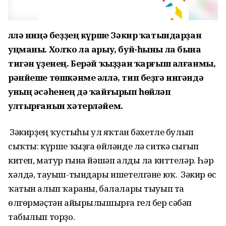
Әллә ниңә беҙҙең күрше Зәкир ҡатындарҙан
уңманы. Холҡо ла арыу, буй-һыны ла бына
тигән үҙенең. Берәй ҡыҙҙан ҡарғыш алғанмы,
рәнйеше төшкәнме әллә, тип беҙгә ингәндә
уның әсәһенең дә ҡайғырып һөйләп
ултырғанын хәтерләйем.
Ә Зәкирҙең ҡустыһы ул яҡтан бәхетле булып
сыҡты: күрше ҡыҙға өйләнде лә ситкә сығып
китеп, матур ғына йәшәп алды ла киттеләр. Һәр
хәлдә, тауыш-тындары ишетелгәне юҡ. Ә Зәкир өс
ҡатын алып ҡараны, балалары тыуып та
өлгөрмәҫтән айырылышырға гел бер сәбәп
табылып торҙо.