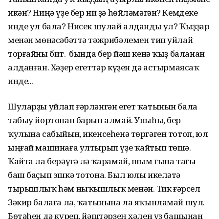
икән? Ниңә үҙе бер ни ҙә һөйләмәгән? Кемдеке
инде ул бала? Нисек шулай алданды ул? Ҡыҙҙар
менән мөнәсәбәттә тәжрибәлемен тип уйлай
торғайны бит. Ә бында бер йәш кенә ҡыҙ баланан
алданған. Хәҙер егеттәр күҙен дә астырмаясаҡ
инде...
Шуларҙы уйлап ғәрләнгән егет ҡатынын бала
табыу йортонан барып алмай. Уныһы, бер
ҡулына сабыйын, икенсеһенә төргәген тотоп, юл
ыңғай машинаға ултырып үҙе ҡайтып төшә.
Ҡайта ла берәүгә лә ҡарамай, шым ғына тағы
баш баҫып эшкә тотона. Был юлы икеләтә
тырышлыҡ һәм ныҡышлыҡ менән. Тик ғәрсел
Зәкир балаға ла, ҡатынына ла яҡынламай шул.
Бөтәһен дә күреп, йәштәрҙең хәлен үҙ башынан