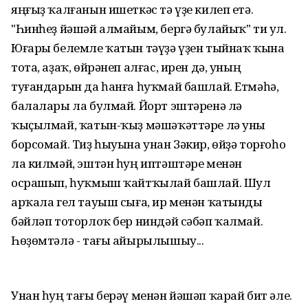
яңғыҙ ҡалғанын ишеткәс тә үҙе килеп етә.
"Һинһеҙ йәшәй алмайым, бергә булайыҡ" ти ул.
Юғары белемле ҡатын тәүҙә үҙен тыйнаҡ ҡына
тота, аҙаҡ, өйрәнеп алғас, ирен дә, уның
туғандарын да һанға һуҡмай башлай. Етмәһә,
балалары ла булмай. Йорт эштәренә лә
ҡыҫылмай, ҡатын-ҡыҙ мәшәҡәттәре лә уны
борсомай. Тиҙ һыуына унан Зәкир, өйҙә торғоһо
ла килмәй, эштән һуң иптәштәре менән
осрашып, һуҡмыш ҡайтҡылай башлай. Шул
арҡала гел тауыш сыға, ир менән ҡатынды
бәйләп тоторлоҡ бер ниндәй сәбәп ҡалмай.
Һөҙөмтәлә - тағы айырылышыу...
Унан һуң тағы берәү менән йәшәп ҡарай бит әле.