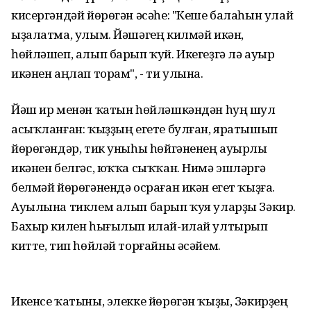
кисергәндәй йөрөгән әсәһе: "Кеше балаһын улай
ыҙалатма, улым. Йәшәгең килмәй икән,
һөйләшеп, алып барып ҡуй. Икегеҙгә лә ауыр
икәнен аңлап торам", - ти улына.
Йәш ир менән ҡатын һөйләшкәндән һуң шул
асыҡланған: ҡыҙҙың егете булған, яратышып
йөрөгәндәр, тик уныһы һөйгәненең ауырлы
икәнен белгәс, юҡҡа сыҡҡан. Нимә эшләргә
белмәй йөрөгәнендә осраған икән егет ҡыҙға.
Ауылына тиклем алып барып ҡуя уларҙы Зәкир.
Бахыр килен һығылып илай-илай ултырып
китте, тип һөйләй торғайны әсәйем.
Икенсе ҡатыны, элекке йөрөгән ҡыҙы, Зәкирҙең