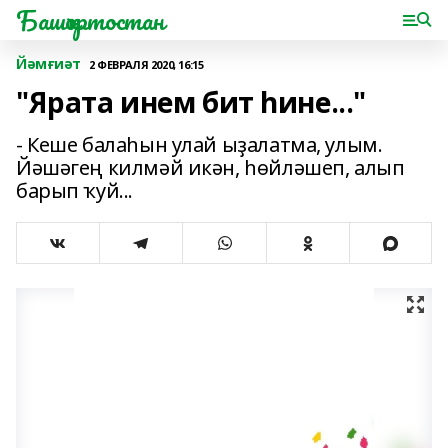
Башҡортостан
Йәмғиәт
2 ФЕВРАЛЯ 2020, 16:15
"Ярата инем бит һине..."
- Кеше балаһын улай ыҙалатма, улым.
Йәшәгең килмәй икән, һөйләшеп, алып
барып ҡуй...