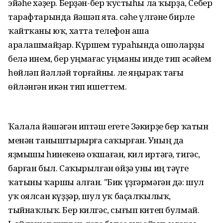
эйәһе хәҙер. Берҙән-бер ҡустыһы ла ҡырҙа, Себер
тарафтарында йәшәп ята. Әсәһе үлгәне бирле
ҡайтҡаны юҡ, хатта телефон аша
аралашмайҙар. Күршем тураһында ошоларҙы
белә инем, бер уңмағас уңманы инде тип әсәйем
һөйләп йәлләй торғайны. Әле яңыраҡ тағы
өйләнгән икән тип ишеттем.
Ҡалала йәшәгән иптәш егете Зәкирҙе бер ҡатын
менән таныштырырға саҡырған. Уның да
яҙмышы һинекенә оҡшаған, кил иртәгә, тигәс,
барған был. Саҡырылған өйҙә уны иң тәүге
ҡатыны ҡаршы алған. "Бик үҙгәрмәгән дә: шул
уҡ оялсан күҙҙәр, шул уҡ баҫалҡылыҡ,
тыйнаҡлыҡ. Бер килгәс, сығып китеп булмай.