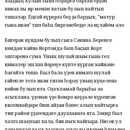
ҡыҙҙың ҡулын ғына һорарға барған ерҙән
никахлы ир менән ҡатын булып ҡайтып
төшәләр. Еңгәй күрергә беҙ ҙә барҙыҡ, "матур
ғына икән" тип баһа биргәнебеҙҙе лә иҫләйем әле.
Бигерәк күндәм булып сыға Сәкинә. Беренсе
көндән ҡәйнә йортонда баш баҫып йорт
эштәренә сума. Уның шулай шым ғына гел
нимәлер эшләп йөрөүе күпте күргән ҡәйнәне
һағайта төшә. Был бала үҙен нимәгә шулай
ғәйепле тота икән тигән һорау уның күңеленә
көйөк булып ята. Оҙаҡламай барыһы ла
асыҡлана: үҙенән-үҙе йомро кәүҙәле күренгән
киленкәйҙәре биш айҙан бәпес алып ҡайтырға
тип район үҙәгендәге дауаханаға ята. Зәкир был
хәлгә шаңҡып ҡала, бик ныҡ ҡайғыра. Нисек ул
танышҡанда уҡ ҡыҙҙың ауырлы икәнен һиҙмәне