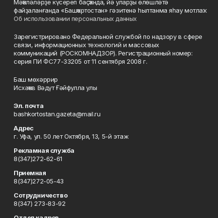
Мәҡәләләрҙе күсереп баҫҡанда, йә уларҙы өлөшләтә
файҙаланғанда «Башҡортостан» гәзитенә һылтанма яһау мотлаҡ.
Об использовании персональных данных
Зарегистрировано Федеральной службой по надзору в сфере
связи, информационных технологий и массовых
коммуникаций (РОСКОМНАДЗОР). Регистрационный номер:
серия ПИ ФС77-33205 от 11 сентября 2008 г.
Баш мөхәррир
Исхаҡов Вәдүт Ғәйфулла улы
Эл. почта
bashkortostan.gazeta@mail.ru
Адрес
г. Уфа, ул. 50 лет Октября, 13, 5-й этаж
Рекламная служба
8(347)272-62-61
Приемная
8(347)272-05-43
Сотрудничество
8(347) 273-83-92
Отдел кадров