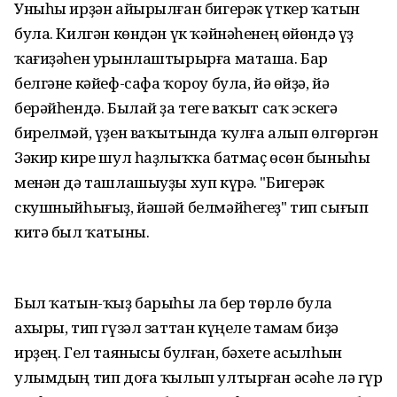
Уныһы ирҙән айырылған бигерәк үткер ҡатын
була. Килгән көндән үк ҡәйнәһенең өйөндә үҙ
ҡағиҙәһен урынлаштырырға маташа. Бар
белгәне кәйеф-сафа ҡороу була, йә өйҙә, йә
берәйһендә. Былай ҙа теге ваҡыт саҡ эскегә
бирелмәй, үҙен ваҡытында ҡулға алып өлгөргән
Зәкир кире шул һаҙлыҡҡа батмаҫ өсөн быныһы
менән дә ташлашыуҙы хуп күрә. "Бигерәк
скушныйһығыҙ, йәшәй белмәйһегеҙ" тип сығып
китә был ҡатыны.
Был ҡатын-ҡыҙ барыһы ла бер төрлө була
ахыры, тип гүзәл заттан күңеле тамам биҙә
ирҙең. Гел таянысы булған, бәхете асылһын
улымдың тип доға ҡылып ултырған әсәһе лә гүр