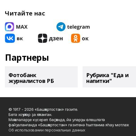
Читайте нас
Партнеры
Фотобанк
Рубрика "Еда и
журналистов РБ
напитки"
© 1917 - 2026 «Башҡортостан» гәзите.
Бөтә хоҡуҡтар ҙа яҡланған.
Мәҡәләләрҙе күсереп баҫҡанда, йә уларҙы өлөшләтә
файҙаланғанда «Башҡортостан» гәзитенә һылтанма яһау мотлаҡ.
Об использовании персональных данных