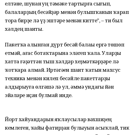
һелтәне, шунан һуң тәмәке тартырға сығып,
балаларҙың бесәйҙәр менән булышҡанын ҡарап
тора бирҙе лә үҙ эштәре менән китте", – ти был
хәлдең шаһиты.
Пакетҡа һалынған дүрт бесәй балаһы ергә төшөп
етмәй, ағас ботаҡтарына эләгеп ҡала. Уларҙы
хатта ғәҙәттән тыш хәлдәр хеҙмәткәрҙәре лә
ҡотҡара алмай. Иртәгәһен шаһит ҡатын махсус
техника менән килеп бесәйле пакеттарҙы
алдырыуға өлгәшә лә ул, әммә ундағы йән
эйәләре иҫән булмай инде.
Йорт хайуандарын яҡлаусылар вәхшиҙең
кемлеген, ҡайһы фатирҙан булыуын асыҡлай, тик