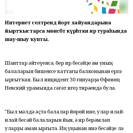
Интернет селтәрендә йорт хайуандарына
йыртҡыстарса мөнәсәбәт күрһәткән ир тураһында
шау-шыу ҡупты.
Шаһиттар әйтеүенсә, бер ир бесәйҙе һәм уның
балаларын бишенсе ҡаттағы балконынан ергә
ырғытҡан. Был инцидент 30 ғинуарҙа Өфөнөң
Невский урамында сәғәт һигеҙ тирәһендә була.
"Был мәлдә аҫта балалар йөрөй ине, улар илай-
илай бесәй балаларын йыя, ә ир берәмләп
уларҙы һаман ырғыта. Иң һуңынан инә бесәйҙе лә