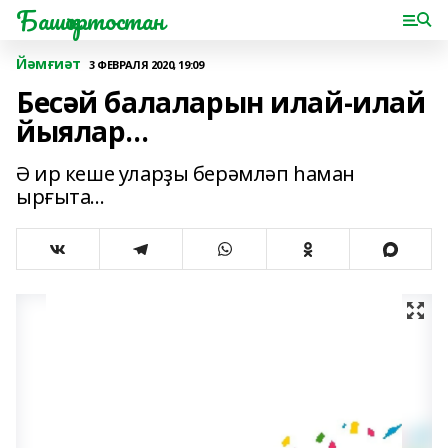
Башҡортостан
Йәмғиәт
3 ФЕВРАЛЯ 2020, 19:09
Бесәй балаларын илай-илай
йыялар...
Ә ир кеше уларҙы берәмләп һаман
ырғыта...