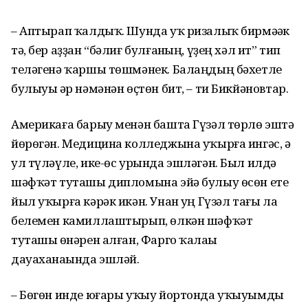
– Аптырап ҡалдыҡ. Шунда уҡ ризалыҡ бирмәһәк
тә, бер аҙҙан “бәлиғ булғанһың, үҙең хәл ит” тип
теләгенә ҡаршы төшмәнек. Балаңдың бәхетле
булыуы һәр нәмәнән өҫтөн бит, – ти Бикйәновтар.
Америкаға барыу менән башта Гүзәл төрлө эштә
йөрөгән. Медицина колледжына уҡырға ингәс, ә
ул түләүле, ике-өс урында эшләгән. Был илдә
шәфҡәт туташы дипломына эйә булыу өсөн ете
йыл уҡырға кәрәк икән. Унан һуң Гүзәл тағы ла
белемен камиллаштырып, өлкән шәфҡәт
туташы һөнәрен алған, Фарго ҡалаһы
дауаханаһында эшләй.
– Бөгөн инде юғары уҡыу йортонда уҡыуымды