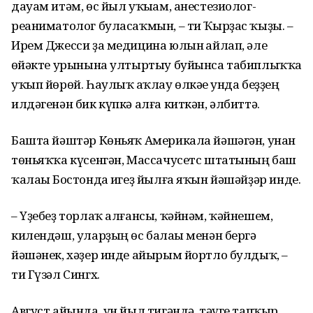
дауам итәм, өс йыл уҡыһам, анестезиолог-
реаниматолог буласаҡмын, – ти Ҡырҙас ҡыҙы. –
Ирем Джесси ҙа медицина юлын һайлап, әле
һөйәкте урынына ултыртыу буйынса табиплыҡҡа
уҡып йөрөй. Һаулыҡ һаҡлау өлкәһе унда беҙҙең
илдәгенән бик күпкә алға киткән, әлбиттә.
Башта йәштәр Көньяҡ Америкала йәшәгән, унан
төньяҡҡа күсенгән, Массачусетс штатының баш
ҡалаһы Бостонда һигеҙ йылға яҡын йәшәйҙәр инде.
– Үҙебеҙ торлаҡ алғансы, ҡәйнәм, ҡәйнешем,
килендәш, уларҙың өс балаһы менән бергә
йәшәнек, хәҙер инде айырым йортло булдыҡ, –
ти Гүзәл Сингх.
Август айында, ун йыл тигәндә, тәүге тапҡыр