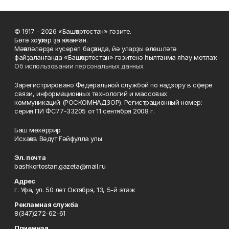
© 1917 - 2026 «Башҡортостан» гәзите.
Бөтә хоҡуҡтар ҙа яҡланған.
Мәҡәләләрҙе күсереп баҫҡанда, йә уларҙы өлөшләтә
файҙаланғанда «Башҡортостан» гәзитенә һылтанма яһау мотлаҡ.
Об использовании персональных данных
Зарегистрировано Федеральной службой по надзору в сфере
связи, информационных технологий и массовых
коммуникаций (РОСКОМНАДЗОР). Регистрационный номер:
серия ПИ ФС77-33205 от 11 сентября 2008 г.
Баш мөхәррир
Исхаҡов Вәдүт Ғәйфулла улы
Эл. почта
bashkortostan.gazeta@mail.ru
Адрес
г. Уфа, ул. 50 лет Октября, 13, 5-й этаж
Рекламная служба
8(347)272-62-61
Приемная