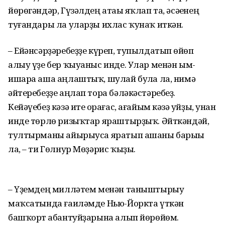
йөрөгәндәр, Гүзәлдең атаһы яҡлап та, әсәһенең
туғандары ла уларҙы ихлас ҡунаҡ иткән.
– Ейәнсәрҙәребеҙҙе күреп, тупылдатып һөйөп
алыу үҙе бер ҡыуаныс инде. Улар менән ым-
ишара аша аңлаштыҡ, шулай булһа ла, нимә
әйтеребеҙҙе аңлап тора бәләкәстәребеҙ.
Кейәүебеҙ кәзә ите һорағас, ағайым кәзә һуйҙы, унан
инде төрлө ризыҡтар яраштырҙыҡ. Әйткәндәй,
тултырманы айырыуса яратып ашаны барыһы
ла, – ти Гөлнур Мөҙәрис ҡыҙы.
– Үҙемдең милләтем менән таныштырыу
маҡсатында ғаиләмде Нью-Йоркта үткән
башҡорт һабантуйҙарына алып йөрөйөм.