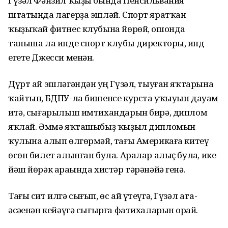
Гүзәл Фәнзил ҡыҙы бында Пенсильвания
штатында лагерҙа эшләй. Спорт яратҡан
ҡыҙыҡай фитнес клубына йөрөй, ошонда
таныша ла инде спорт клубы директоры, һинд
егете Джесси менән.
Дүрт ай эшләгәндән һуң Гүзәл, тыуған яҡтарына
ҡайтып, БДПУ-ла бишенсе курс­та уҡыуын дауам
итә, сығарылыш имтихандарын бирә, диплом
яҡлай. Әммә яҡташыбыҙ ҡыҙыл дипломын
ҡулына алып өлгөрмәй, тағы Америкаға китеү
өсөн билет алынған була. Аралар алыҫ булһа, ике
йәш йөрәк араһында хистәр тәрәнәйә генә.
Тағы сит илгә сығып, өс ай үтеүгә, Гүзәл ата-
әсәһенән кейәүгә сығырға фатихаларын һорай.