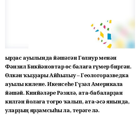
Ҡырҙас ауылында йәшәгән Гөлнур менән
Фәнзил Бикйәновтар өс балаға ғүмер биргән.
Өлкән ҡыҙҙары Айһылыу – Геологоразведка
ауылы килене. Икенсеһе Гүзәл Америкала
йәшәй. Кинйәләре Рәзилә, ата-бабаларҙан
килгән йолаға тоғро ҡалып, ата-әсә янында,
уларҙың ярҙамсыһы ла, терәге лә.