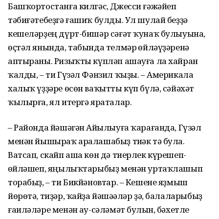
Башҡортостанға килгәс, Джесси ғәжәйеп
тәбиғәтебеҙгә ғашиҡ булды. Ул шулай беҙҙә
кешеләрҙең дүрт-бишәр сәғәт ҡунаҡ булыуына,
өҫтәл янында, табында телмәр һөйләүҙәренә
аптыраны. Ризыҡты күпләп ашауға ла хайран
ҡалды, – ти Гүзәл Фәнзил ҡыҙы. – Америкала
халыҡ үҙҙәре өсөн ваҡытты күп бүлә, сәйәхәт
ҡылырға, ял итергә яраталар.
– Районда йәшәгән Айһылыуға ҡарағанда, Гүзәл
менән йышыраҡ арала­шабыҙ тиһәк тә була.
Ватсап, скайп аша көн дә тиерлек күрешеп-
һөйләшеп, яңылыҡтарыбыҙ менән уртаҡлашып
торабыҙ, – ти Бикйәновтар. – Кешене яҙмыш
йөрөтә, тиҙәр, ҡайҙа йәшәһәләр ҙә, балаларыбыҙ
ғаиләләре менән һау-сәләмәт булһын, бәхетле