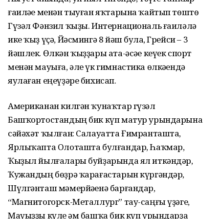
ғаиләһе менән тыуған яҡтарына ҡайтып төштө
Гүзәл Фәнзил ҡыҙы. Интернациональ ғаиләлә
ике ҡыҙ үҫә, Йәсмингә 8 йәш булһа, Грейси – 3
йәшлек. Өлкән ҡыҙҙары ата-әсәһе кеүек спорт
менән мауыға, әле үк гимнастика өлкәһендә
яулаған еңеүҙәре бихисап.
Американан килгән ҡунаҡтар гүзәл
Башҡортостандың бик күп матур урындарына
сәйәхәт ҡылған: Салауатта Ғимранташта,
Ярлыҡапта Олоташта булғандар, Һаҡмар,
Ҡыҙыл йылғалары буйҙарында ял иткәндәр,
Ҡужандың бөҙрә ҡарағастарын күргәндәр,
Шүлгәнташ мәмерйәһенә барғандар,
“Магнитогорск-Металлург” тау-саңғы үҙәге,
Мауыҙҙы күле һәм башҡа бик күп урындарҙа