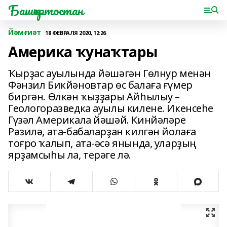
Башҡортостан
Йәмғиәт
18 ФЕВРАЛЯ 2020, 12:26
Америка ҡунаҡтары
Ҡырҙас ауылында йәшәгән Гөлнур менән
Фәнзил Бикйәновтар өс балаға ғүмер
биргән. Өлкән ҡыҙҙары Айһылыу –
Геологоразведка ауылы килене. Икенсеһе
Гүзәл Америкала йәшәй. Кинйәләре
Рәзилә, ата-бабаларҙан килгән йолаға
тоғро ҡалып, ата-әсә янында, уларҙың
ярҙамсыһы ла, терәге лә.