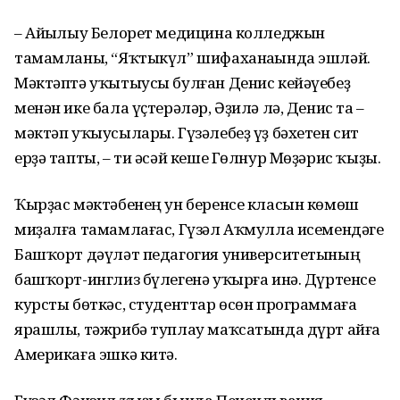
– Айһылыу Белорет медицина колледжын
тамамланы, “Яҡтыкүл” шифа­ханаһында эшләй.
Мәктәптә уҡытыусы булған Денис кейәүебеҙ
менән ике бала үҫтерәләр, Әҙилә лә, Денис та –
мәктәп уҡыусылары. Гүзәлебеҙ үҙ бәхетен сит
ерҙә тапты, – ти әсәй кеше Гөлнур Мөҙәрис ҡыҙы.
Ҡырҙас мәктәбенең ун беренсе класын көмөш
миҙалға тамамлағас, Гүзәл Аҡмулла исемендәге
Башҡорт дәүләт педагогия университетының
башҡорт-инглиз бүлегенә уҡырға инә. Дүртенсе
курсты бөткәс, студенттар өсөн прог­рам­ма­ға
ярашлы, тәжрибә туплау маҡса­тында дүрт айға
Америкаға эшкә китә.