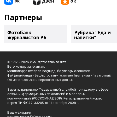
Партнеры
Фотобанк
Рубрика "Еда и
журналистов РБ
напитки"
© 1917 - 2026 «Башҡортостан» гәзите.
Бөтә хоҡуҡтар ҙа яҡланған.
Мәҡәләләрҙе күсереп баҫҡанда, йә уларҙы өлөшләтә
файҙаланғанда «Башҡортостан» гәзитенә һылтанма яһау мотлаҡ.
Об использовании персональных данных
Зарегистрировано Федеральной службой по надзору в сфере
связи, информационных технологий и массовых
коммуникаций (РОСКОМНАДЗОР). Регистрационный номер:
серия ПИ ФС77-33205 от 11 сентября 2008 г.
Баш мөхәррир
Исхаҡов Вәдүт Ғәйфулла улы