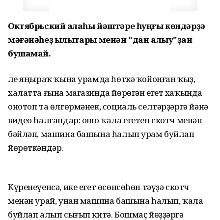
Октябрьский ҡалаһы йәштәре һуңғы көндәрҙә
мәғәнәһеҙ ҡылыҡтары менән "дан алыу"ҙан
бушамай.
Әле яңыраҡ ҡына урамда һөткә ҡойонған ҡыҙ,
халатта ғына магазинда йөрөгән егет хаҡында
онотоп та өлгөрмәнек, социаль селтәрҙәргә йәнә
видео һалғандар: ошо ҡала егетен скотч менән
бәйләп, машина башына һалып урам буйлап
йөрөткәндәр.
Күренеүенсә, ике егет өсөнсөһөн тәүҙә скотч
менән урай, унан машина башына һалып, ҡала
буйлап алып сығып китә. Бошмаҫ йөҙҙәргә