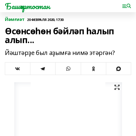
Башҡортостан
Йәмғиәт
20 ФЕВРАЛЯ 2020, 17:30
Өсөнсөһөн бәйләп һалып
алып...
Йәштәрҙе был аҙымға нимә этәргән?