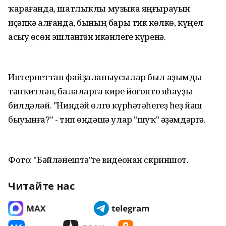
ҡарағанда, шатлыҡлы музыка яңғырауын
иҫәпкә алғанда, бының бары тик көлкө, күңел
асыу өсөн эшләнгән икәнлеге күренә.
Интернеттан файҙаланыусылар был аҙымды
тәнҡитләп, балаларға кире йоғонто яһауҙы
билдәләй. "Ниндәй өлгө күрһәтәһегеҙ һеҙ йәш
быуынға?" - тип өндәшә улар "шуҡ" әҙәмдәргә.
Фото: "Бәйләнештә"ге видеонан скриншот.
Читайте нас