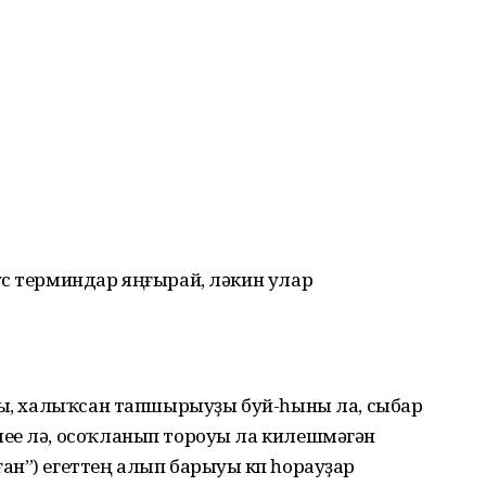
ус терминдар яңғырай, ләкин улар
хлы, халыҡсан тапшырыуҙы буй-һыны ла, сыбар
үе лә, осоҡланып тороуы ла килешмәгән
н”) егеттең алып барыуы күп һорауҙар