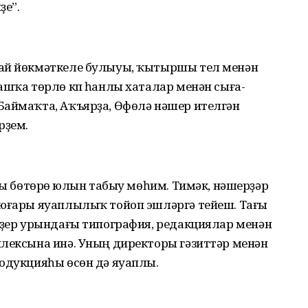
ҙе”.
һай йөкмәткеле булыуы, ҡытыршы тел менән
ашҡа төрлө күп һанлы хаталар менән сыға­
Баймаҡта, Аҡъярҙа, Өфөлә нәшер ителгән
рҙем.
ҙы бөтөрөү юлын табыу мөһим. Тимәк, нәшер­ҙәр
 юғары яуаплылыҡ тойоп эшләргә тейеш. Тағы
Хәҙер урындағы типография, редакциялар менән
­лексына инә. Уның директоры гәзиттәр менән
родукцияһы өсөн дә яуаплы.