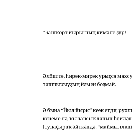
“Башҡорт йыры”ның кимәле ҙур!
Әлбиттә, һирәк-мирәк урыҫса махс
тапшырыуҙың йәмен боҙмай.
Ә бына “Йыл йыры” кеүек етди, ру
кейеме лә, ҡылансыҡланып һөйләше
(тупаҫыраҡ әйткәндә, “маймылланға