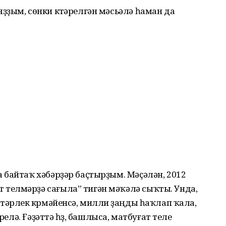
ҙым, сөнки күтәрелгән мәсьәлә һаман да
 байтаҡ хәбәрҙәр баҫтырҙым. Мәҫәлән, 2012
телмәрҙә сағыла” тигән мәҡәлә сыҡты. Унда,
тәрлек күрмәйенсә, милли үҙаңды һаҡлап ҡала,
релә. Ғәҙәттә һүҙ, башлыса, матбуғат теле