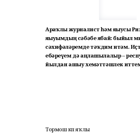
Арҙаҡлы журналист һәм яҙыусы Ри
яҙыуымдың сәбәбе ябай: быйыл ми
сәхифәләремде тәҡдим итәм. Иҫт
ебәреүем дә аңлашылалыр – респ
йылдан ашыу хеҙмәттәшлек итте
Тормош күп яҡлы