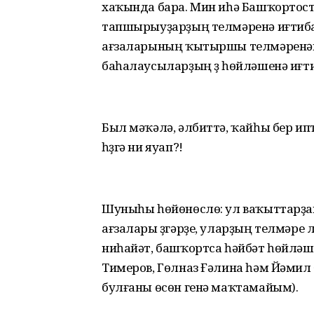
хаҡында бара. Мин иһә Башҡортос
тапшырыуҙарҙың телмәренә иғтибар
ағзаларының ҡытыршы телмәренән 
баһалаусыларҙың үҙ һөйләшенә иғти
Был мәҡәлә, әлбиттә, ҡайһы бер и
һүҙгә ни яуап?!
Шуныһы һөйөнөслө: ул ваҡыттарҙан 
ағзалары үҙгәрҙе, уларҙың телмәре
ниһайәт, башҡортса һәйбәт һөйләше
Тимеров, Гөлназ Ғәлина һәм Йәмил
булғаны өсөн генә маҡтамайым).