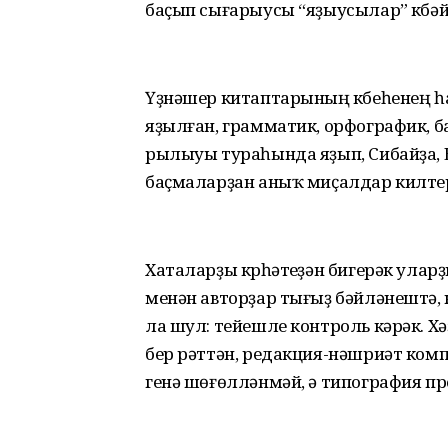
баҫып сығарыусы “яҙыусылар” күбәй
Үҙнәшер китаптарының күбеһенең 
яҙылған, грамматик, орфографик, б
рылыуы тураһында яҙып, Сибайҙа, 
баҫмаларҙан аныҡ миҫалдар килте
Хаталарҙы күрһәтеүҙән бигерәк улар
менән авторҙар тығыҙ бәйләнештә,
ла шул: тейешле контроль кәрәк. 
бер рәттән, редакция-нәшриәт комп
генә шөғөлләнмәй, ә типография п