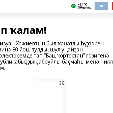
+21 °С
VK
Облачно
п ҡалам!
изуан Хажиевтың был ҡанатлы һүҙҙәрен
иңә 80 йәш тулды, шул уңайҙан
әлектәремде тап “Башҡортостан” гәзитенә
публикабыҙҙың абруйлы баҫмаһы менән илл
м.