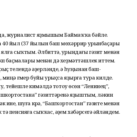
да, журналист яҙмышым Баймаҡҡа бәйле.
а 40 йыл (37 йылын баш мөхәррир урынбаҫары
 ялға сыҡтым. Әлбиттә, урындағы гәзит менән
күп баҫмалары менән дә хеҙмәттәшлек иттем.
рыҫ телендә әҙерләнде, ә һуңынан баш­
 миңә ғүмер буйы урыҫса яҙырға тура килде.
 тейешле кимәлдә тотоу өсөн “Ленинец”,
ашкортос­тана” гәзиттәренә яҙыштым, ләкин
 ине, шуға күрә, “Башҡортостан” гәзите менән
тә пенсияға сыҡҡас, әүҙем хәбәрсегә әйләндем.