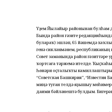
Үҙем Йылайыр районынан булһам 
Бында район гәзите редакцияһынд
булараҡ) эшләп, 65 йәшемдә хаҡлы
генә сикләнмәнем, республиканың 
Совет заманында район гәзиттәре у
ҡортсаға тәржемә ителде. Ҡыҫҡаһы,
Һөнәри оҫталыҡты камиллаштырыу,
“Советская Башкирия”, “Известия Б
миңә туған телдә яҙышыу мөһимерәк
даими бәйләнештә булдым. Бигерәк 