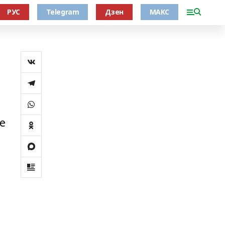
РУС
Telegram
Дзен
МАКС
е