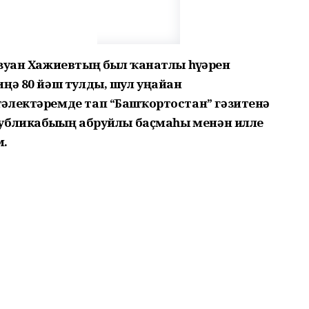
зуан Хажиевтың был ҡанатлы һүҙҙәрен
ңә 80 йәш тулды, шул уңайҙан
әлектәремде тап “Башҡортостан” гәзитенә
убликабыҙҙың абруйлы баҫмаһы менән илле
м.