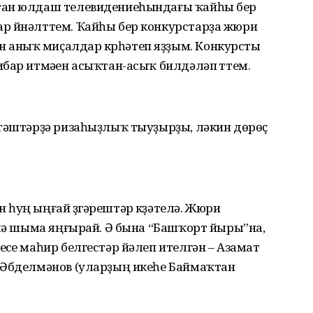
тан юлдаш телевидениеһындағы ҡайһы бер
 йүнәлттем. Ҡайһы бер конкурстарҙа жюри
аныҡ миҫалдар күрһәтеп яҙҙым. Конкурсты
бар итмәүен асыҡтан-асыҡ билдәләп үттем.
птәштәрҙә ризаһыҙлыҡ тыуҙырҙы, ләкин дөрөҫ
һуң ыңғай үҙгәрештәр күҙәтелә. Жюри
 лә шыма яңғырай. Ә бына “Башҡорт йыры”на,
үсе маһир белгестәр йәлеп ителгән – Азамат
 Әбделмәнов (уларҙың икеһе Баймаҡтан