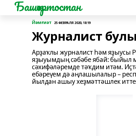
Башҡортостан
Йәмғиәт
25 ФЕВРАЛЯ 2020, 18:19
Журналист булы
Арҙаҡлы журналист һәм яҙыусы Р
яҙыуымдың сәбәбе ябай: быйыл м
сәхифәләремде тәҡдим итәм. Иҫт
ебәреүем дә аңлашылалыр – рес
йылдан ашыу хеҙмәттәшлек итте