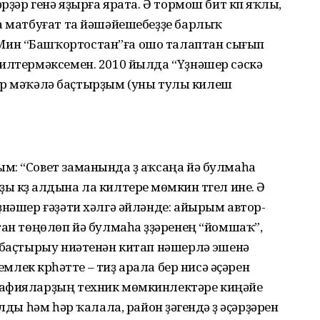
рҙәр генә яҙырға ярата. Ә тормош бит күп яҡлы,
а матбуғат та йәшәйешебеҙҙе барлыҡ
ин “Башҡортостан”ға ошо талаптан сығып
килтермәксемен. 2010 йылда “Үҙнәшер сәскә
н ҙур мәҡәлә баҫтырҙым (уны тулы килеш
: “Совет заманында үҙ аҡсаңа йә булмаһа
күҙ алдына ла килтереү мөмкин түгел ине. Ә
нә­шер ғәҙәти хәлгә әйләнде: айырым автор­
тан төңөлөп йә булмаһа үҙҙәренең “йомшаҡ”,
 баҫты­рыу ниәтенән китап нәшерләү эшенә
емлек күрһәтте – тиҙ арала бер нисә әҫәрен
­фия­лар­ҙың техник мөмкинлектәре киңәйеү
ды һәм һәр ҡалала, район үҙәгендә үҙ әҫәр­ҙә­рен