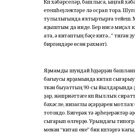
Күп хәбәрселәр, башлыса, ыңғай хәбә
етешһеҙлектәре лә осрап тора. Шуғ
тулылығында яҡтыртырға тейеш. М
яҙыштым да инде. Бер нисә миҫал 
ата, ә китаптың бәҫе китә...” тигә
биргәндәре өсөн рәхмәт).
Яҙмамды шундай һүҙҙәрҙән башланым
бағыусы ярҙамында китап сығарыуҙы 
үткән быуаттың 90-сы йылдарында үҙ
ҙар, нәшриәттәге күп йыллыҡ сират
бәхәсле, низағлы әҫәрҙәрен мотлаҡ
тотондо. Бигерәк тә әрһеҙерәктәр әүҙ
сығарып өлгөрҙө. Урындағы типогра
менән “китап ене” бик күптәргә ҡағыл