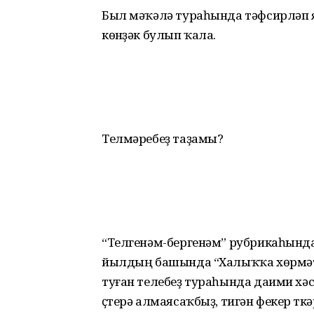
Был мәҡәлә тураһында тәфсирләп яҙ
көнүҙәк булып ҡала.
Телмәребеҙ таҙамы?
“Телгенәм-бергенәм” рубрикаһында
йылдың башында “Халыҡҡа хөрмәт 
туған телебеҙ тураһында даими хәс­
үҫтерә алмаясаҡбыҙ, тигән фекер үткә