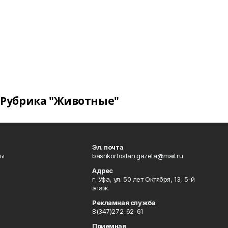
Рубрика "Животные"
Эл. почта
лы
bashkortostan.gazeta@mail.ru
Адрес
г. Уфа, ул. 50 лет Октября, 13, 5-й
этаж
Рекламная служба
8(347)272-62-61
Приемная