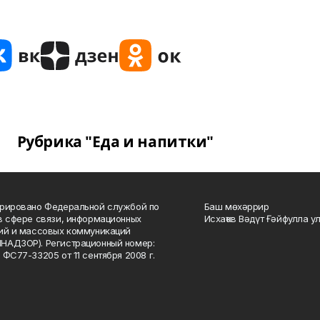
Рубрика "Еда и напитки"
рировано Федеральной службой по
Баш мөхәррир
в сфере связи, информационных
Исхаҡов Вәдүт Ғәйфулла у
ий и массовых коммуникаций
НАДЗОР). Регистрационный номер:
 ФС77-33205 от 11 сентября 2008 г.