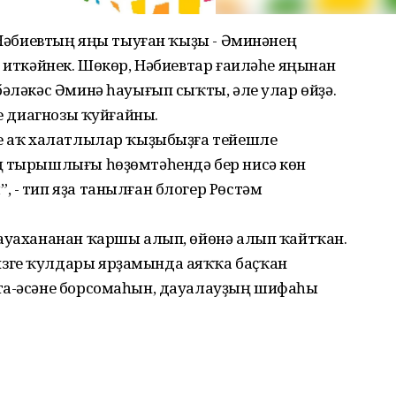
м Нәбиевтың яңы тыуған ҡыҙы - Әминәнең
р иткәйнек. Шөкөр, Нәбиевтар ғаиләһе яңынан
бәләкәс Әминә һауығып сыҡты, әле улар өйҙә.
үе диагнозы ҡуйғайны.
ле аҡ халатлылар ҡыҙыбыҙға тейешле
ң тырышлығы һөҙөмтәһендә бер нисә көн
 - тип яҙа танылған блогер Рөстәм
дауахананан ҡаршы алып, өйөнә алып ҡайтҡан.
зге ҡулдары ярҙамында аяҡҡа баҫҡан
та-әсәне борсомаһын, дауалауҙың шифаһы