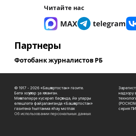
Читайте нас
Партнеры
Фотобанк журналистов РБ
© 1917 - 2026 «Башҡортостан» гәзите.
Зарегист
Бөтә хоҡуҡтар ҙа яҡланған.
надзору 
Мәҡәләләрҙе күсереп баҫҡанда, йә уларҙы
технолог
өлөшләтә файҙаланғанда «Башҡортостан»
(РОСКОМ
гәзитенә һылтанма яһау мотлаҡ.
серия ПИ
Об использовании персональных данных