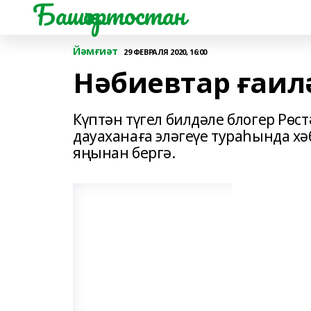
Башҡортостан
Йәмғиәт
29 ФЕВРАЛЯ 2020, 16:00
Нәбиевтар ғаилә
Күптән түгел билдәле блогер Рө
дауаханаға эләгеүе тураһында хә
яңынан бергә.