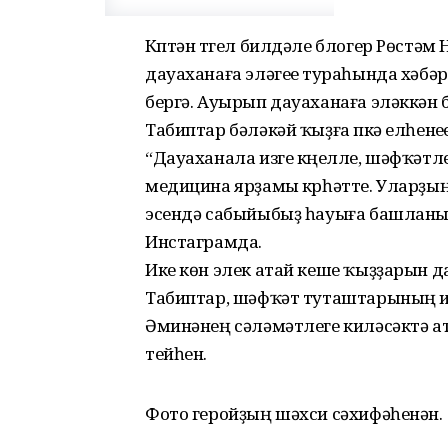
Күптән түгел билдәле блогер Рөстә
дауаханаға эләгеүе тураһында хәбә
бергә. Ауырып дауаханаға эләккән 
Табиптар бәләкәй ҡыҙға үпкә елһене
“Дауаханала изге күңелле, шәфҡәт
медицина ярҙамы күрһәтте. Уларҙы
эсендә сабыйыбыҙ һауыға башланы”,
Инстаграмда.
Ике көн элек атай кеше ҡыҙҙарын 
Табиптар, шәфҡәт туташтарының и
Әминәнең сәләмәтлеге киләсәктә а
тейһен.
Фото геройҙың шәхси сәхифәһенән.