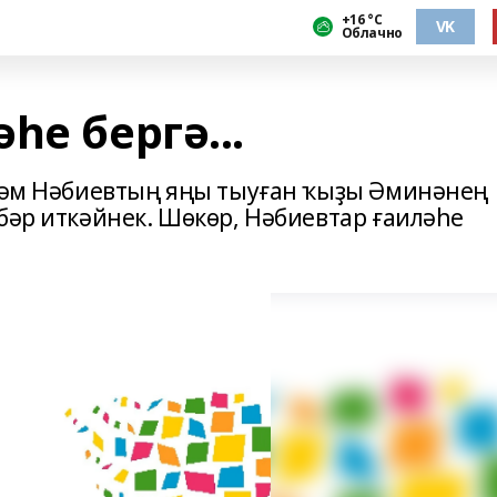
+16 °С
VK
Облачно
һе бергә...
стәм Нәбиевтың яңы тыуған ҡыҙы Әминәнең
бәр иткәйнек. Шөкөр, Нәбиевтар ғаиләһе