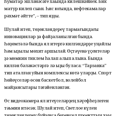
һуҡмаҡтар эшләнәсәге хаҡында килешкәйнек. Бик
матур килеп сыҡҡан. Һис юғында, нефтекамалар
рәхмәт әйтте”, – тип яҙҙы.
Шулай итеп, төҙөкләндереү тармағындағы
инновациялар ҙа файҙаланылған бында.
Һөҙөмтәлә бында ял итергә килгәндәрҙе уңайлы
һәм ҡыҙыҡлы мөхит ҡаршылай. Өҫтәүенә үҫентеләр
ҙә мөмкин тиклем һаҡлап алып ҡалына. Бында
килгән бәләкәстәргә лә ҡыҙыҡ буласаҡ: “Тарзанка”
тип аталған уйын комплексы көтә уларҙы. Спорт
һөйөүселәр өсөн баскетбол, волейбол
майҙансыҡтары тәғәйенләнгән.
Өс видеокамера ял итеүселәрҙең хәүефһеҙлеген
тәьмин итәсәк. Шулай итеп, Светлое күлен
төҙөкләндереү буйынса беренсел проекттың хаҡы