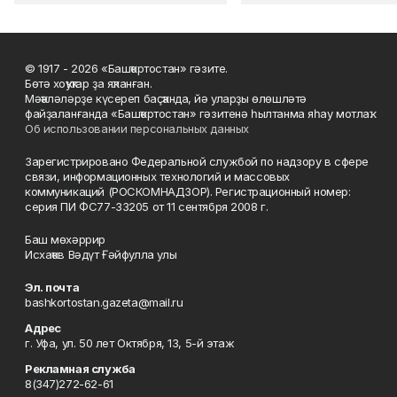
© 1917 - 2026 «Башҡортостан» гәзите.
Бөтә хоҡуҡтар ҙа яҡланған.
Мәҡәләләрҙе күсереп баҫҡанда, йә уларҙы өлөшләтә
файҙаланғанда «Башҡортостан» гәзитенә һылтанма яһау мотлаҡ.
Об использовании персональных данных
Зарегистрировано Федеральной службой по надзору в сфере
связи, информационных технологий и массовых
коммуникаций (РОСКОМНАДЗОР). Регистрационный номер:
серия ПИ ФС77-33205 от 11 сентября 2008 г.
Баш мөхәррир
Исхаҡов Вәдүт Ғәйфулла улы
Эл. почта
bashkortostan.gazeta@mail.ru
Адрес
г. Уфа, ул. 50 лет Октября, 13, 5-й этаж
Рекламная служба
8(347)272-62-61