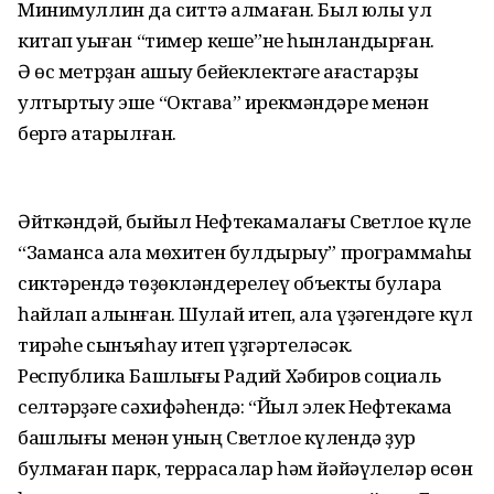
Минимуллин да ситтә ҡалмаған. Был юлы ул
китап уҡыған “тимер кеше”не һынландырған.
Ә өс метрҙан ашыу бейеклектәге ағастарҙы
ултыртыу эше “Октава” ирекмәндәре менән
бергә атҡарылған.
Әйткәндәй, быйыл Нефтекамалағы Светлое күле
“Заманса ҡала мөхитен булдырыу” программаһы
сиктәрендә төҙөкләндерелеү объекты булараҡ
һайлап алынған. Шулай итеп, ҡала үҙәгендәге күл
тирәһе сынъяһау итеп үҙгәртеләсәк.
Республика Башлығы Радий Хәбиров социаль
селтәрҙәге сәхифәһендә: “Йыл элек Нефтекама
башлығы менән уның Светлое күлендә ҙур
булмаған парк, террасалар һәм йәйәүлеләр өсөн