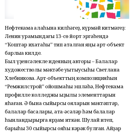
Нефтекама ҡалаһына килһәгеҙ, күрмәй китмәгеҙ:
Ленин урамындағы 13-сө йорт эргәһендә
“Ҡоштар ихатаһы” тип аталған яңы арт-объект
барлыҡҡа килде.
Был үҙенсәлекле идеяның авторы – Балалар
художестволы мәктәбе уҡытыусыһы Светлана
Хлебникова. Арт-объекттың композицияһын
“Ремжилстрой” ойошмаһы эшләһә, Нефтекама
профилле колледжы ҡыҙыҡлы элементтарын
яһаған. Ә бына сыйырсыҡ ояларын мәктәптәр,
балалар баҡсалары, ата-әсәләр һәм балалар
һынландырырға ярҙам иткән. Шулай итеп,
барыһы 30 сыйырсыҡ ояһы кәрәк булған. Айҙар