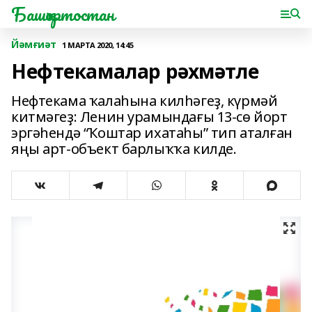
Башҡортостан
Йәмғиәт
1 МАРТА 2020, 14:45
Нефтекамалар рәхмәтле
Нефтекама ҡалаһына килһәгеҙ, күрмәй
китмәгеҙ: Ленин урамындағы 13-сө йорт
эргәһендә “Ҡоштар ихатаһы” тип аталған
яңы арт-объект барлыҡҡа килде.