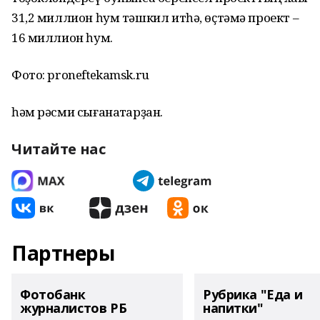
31,2 миллион һум тәшкил итһә, өҫтәмә проект –
16 миллион һум.
Фото: proneftekamsk.ru
һәм рәсми сығанаҡтарҙан.
Читайте нас
Партнеры
Фотобанк
Рубрика "Еда и
журналистов РБ
напитки"