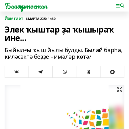
Башҡортостан
Йәмғиәт
6 МАРТА 2020, 14:30
Элек ҡыштар ҙа ҡышыраҡ
ине...
Быйылғы ҡыш йылы булды. Былай барһа,
киләсәктә беҙҙе нимәләр көтә?