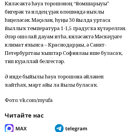
Киләсәктә һауа торошоноң “йомшарыуы”
бигерәк тә илдең үҙәк өлөшөндә ныҡлы
һиҙеләсәк. Мәҫәлән, һуңғы 30 йылда уртаса
йыллыҡ температура 1-1,5 градусҡа күтәрелгән.
Әгәр ошолай дауам итһә, киләсәктә Мәскәүҙәге
климат яҡынса – Краснодарҙағы, ә Санкт-
Петербургтағы ҡыштар Софиялағы ише буласаҡ,
тип күҙаллай белгестәр.
Ә инде быйылғы һауа торошона әйләнеп
ҡайтһаҡ, март айы ла йылы буласаҡ.
Фото: vk.com/myufa
Читайте нас