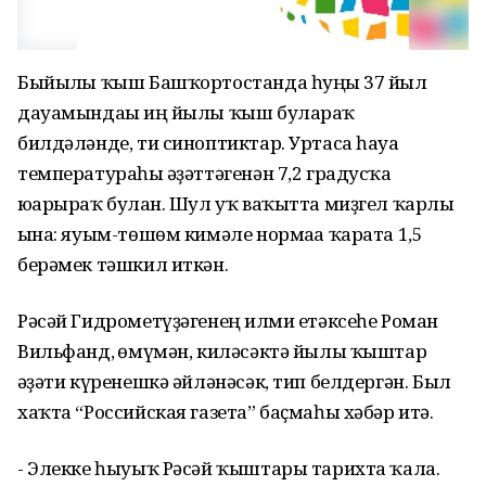
Быйылғы ҡыш Башҡортостанда һуңғы 37 йыл
дауамындағы иң йылы ҡыш булараҡ
билдәләнде, ти синоптиктар. Уртаса һауа
температураһы ғәҙәттәгенән 7,2 градусҡа
юғарыраҡ булған. Шул уҡ ваҡытта миҙгел ҡарлы
ғына: яуым-төшөм кимәле нормаға ҡарата 1,5
берәмек тәшкил иткән.
Рәсәй Гидрометүҙәгенең ғилми етәксеһе Роман
Вильфанд, ғөмүмән, киләсәктә йылы ҡыштар
ғәҙәти күренешкә әйләнәсәк, тип белдергән. Был
хаҡта “Российская газета” баҫмаһы хәбәр итә.
- Элекке һыуыҡ Рәсәй ҡыштары тарихта ҡала.