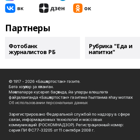
Партнеры
Фотобанк
Рубрика "Еда и
журналистов РБ
напитки"
© 1917 - 2026 «Башҡортостан» гәзите.
Бөтә хоҡуҡтар ҙа яҡланған.
Мәҡәләләрҙе күсереп баҫҡанда, йә уларҙы өлөшләтә
файҙаланғанда «Башҡортостан» гәзитенә һылтанма яһау мотлаҡ.
Об использовании персональных данных
Зарегистрировано Федеральной службой по надзору в сфере
связи, информационных технологий и массовых
коммуникаций (РОСКОМНАДЗОР). Регистрационный номер:
серия ПИ ФС77-33205 от 11 сентября 2008 г.