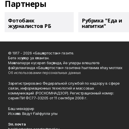
Партнеры
Фотобанк
Рубрика "Еда и
журналистов РБ
напитки"
© 1917 - 2026 «Башҡортостан» гәзите.
Бөтә хоҡуҡтар ҙа яҡланған.
Мәҡәләләрҙе күсереп баҫҡанда, йә уларҙы өлөшләтә
файҙаланғанда «Башҡортостан» гәзитенә һылтанма яһау мотлаҡ.
Об использовании персональных данных
Зарегистрировано Федеральной службой по надзору в сфере
связи, информационных технологий и массовых
коммуникаций (РОСКОМНАДЗОР). Регистрационный номер:
серия ПИ ФС77-33205 от 11 сентября 2008 г.
Баш мөхәррир
Исхаҡов Вәдүт Ғәйфулла улы
Эл. почта