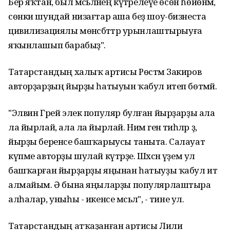
Бер яҡтан, был мәсьәләнең күтәрелеүе өсөн һөйөнәм,
сөнки шундай низағтар аша беҙ шоу-бизнеста
цивилизациялы мөнәсәбәттәр урынлаштырыуға
яҡынлашып барабыҙ".
Татарстандың халыҡ артисы Рөстәм Закиров
авторҙарҙың йырҙы һатыуын ҡабул итеп бөтмәй.
"Элвин Грей элек популяр булған йырҙарҙы ала
ла йырлай, ала ла йырлай. Нимә генә тиһәләр ҙә,
йырҙы беренсе башҡарыусы таныта. Салауат
күпме авторҙы шулай күтәрҙе. Шәхсән үҙем ул
башҡарған йырҙарҙы яңынан һатыуҙы ҡабул итә
алмайым. Ә бына яңыларҙы популярлаштыра
алһалар, уныһы - икенсе мәсьәлә", - тине ул.
Татарстандың атҡаҙанған артисы Лилиә