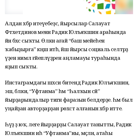
Алдан хәбәр итеүебеҙсә, йырсылар Салауат
Фәтхетдинов менән Радик Юлъяҡшин араһында
йәнә бәхәс сыҡты. Өлкән ағай “баш мейеһен
ҡабыҙырға” кәңәш итһә, йәш йырсы социаль селтәрҙә
үҙен нимәлә ғәйепләүҙәрен аңламауы тураһында
яҙып сыҡты.
Инстаграмдағы шәхси битендә Радик Юлъяҡшин,
эш, бәлки, “Уфтанма” һәм “Һалҡын сәй”
йырҙарындалыр тигән фаразын белдерҙе. Һәм был
уңайҙан авторҙарҙан рөхсәт алғанын хәбәр итте.
Һүҙ ҙә юҡ, әлеге йырҙарҙы Салауат танытты, Радик
Юлъяҡшин иһә “Уфтанма”ны, мәҫәлән, атаһы