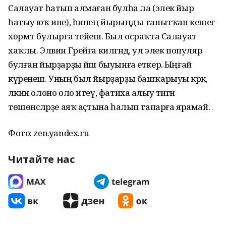
Салауат һатып алмаған булһа ла (элек йыр
һатыу юҡ ине), һинең йырыңды танытҡан кешегә
хөрмәт булырға тейеш. Был осраҡта Салауат
хаҡлы. Элвин Грейға килгәндә, ул элек популяр
булған йырҙарҙы йәш быуынға еткерә. Ыңғай
күренеш. Уның был йырҙарҙы башҡарыуы кәрәк,
ләкин олоно оло итеү, фатиха алыу тигән
төшөнсәләрҙе аяҡ аҫтына һалып тапарға ярамай.
Фото: zen.yandex.ru
Читайте нас