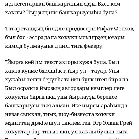
иҫтәлегенә арнап башҡарғанын яҙҙы. Бәхәстә кем
хаҡлы? Йырҙың нисә башҡарыусыһы була?
Татарстандың билдәле продюсеры Рифат Фәттәхов,
был бәхәс - эстрадала хоҡуҡи мәсьәләләрҙең юғары
кимәлдә булмауына дәлил, тигән фекерҙә:
"Йырға көй һәм текст авторы хужа була. Был
хаҡта күпме бәхәсләшһәк тә, йыр ул – тауар. Уны
хужаһы теләгән берәүгә һата йәки бүләк итеп бирә ала.
Был осраҡта йырҙың авторҙары кемгәлер әлеге
хоҡуҡты биргән икән, уны йырлауҙы беренсе
башҡарыусы тыя алмай. Ике йырсы араһында
низағ сыҡҡан, тимәк, шоу-бизнеста хоҡуҡи
мәҙәниәттең дәрәжәһе шул тиклем генә. Әгәр Элвин Грей
хоҡуҡтар бар тип әйтә икән, ул хаҡлы булып сыға.