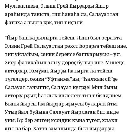
Муллағәлиева, Элвин Грей йырҙарҙы йәштәр
араһында таныта, тип һанаһа ла, Салауаттан
фатиха алырға кәрәк, тип тә иҫәпләй.
"Йыр башҡарылырға тейеш. Ләкин был осраҡта
Элвин Грей Салауаттан рөхсәт һорарға тейеш ине,
тип уйлайым, сөнки беренсе башҡарыусы – ул.
Хәйер-фатихаһын алыу дөрөҫ булыр ине. Минеңсә,
авторҙар, ғөмүмән, йырҙы һатырға ла тейеш
түгелдер, сөнки “Уфтанма”ны, “Һалҡын сәй”ҙе
Салауат танытты, Салауат күтәрҙе! Мин быны
авторҙарҙың һатлыҡ йәнлелеге тип тә билдәләйем.
Быны йырсы һәм йырҙар яҙыусы булараҡ әйтәм.
Утыҙ йыл буйына Салауат йырлаған бит инде
уны. Һәр бер эштең юридик ҡына түгел, әхлаҡи
яғы ла бар. Хатта заманында был йырҙарҙы