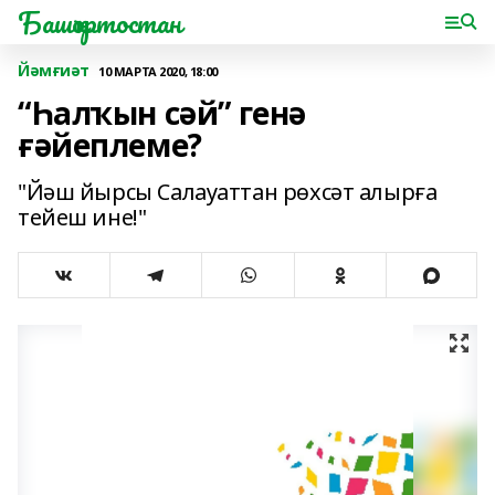
Башҡортостан
Йәмғиәт
10 МАРТА 2020, 18:00
“Һалҡын сәй” генә
ғәйеплеме?
"Йәш йырсы Салауаттан рөхсәт алырға
тейеш ине!"