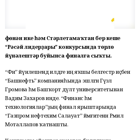
Өфөнән ике һәм Стәрлетамаҡтан бер кеше
“Рәсәй лидерҙары” конкурсында төрлө
йүнәлештәр буйынса финалға сыҡты.
“Фән” йүнәлешендә илдәге иң яҡшы белгестәр иҫәбенә
“Башнефть” компанияһында эшләгән Гүзәл
Громова һәм Башҡорт дәүләт университетынан
Вадим Захаров инде. “Финанс һәм
технологиялар”ҙың финал ярыштарында
“Газпром нефтехим Салауат” йәмғиәтенән Рәмил
Моталлапов ҡатнашты.