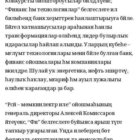
Конкурсты ойоштороусылар билдәләүенсә,
“Финанс һәм технологиялар” белгеслеге ил
биләмәһендә банк хеҙмәттәрен һанлаштырыуға бәйле.
Бәйгелә ҡатнашыусылар араһынан һанлы
трансформациялар өлкәһендә лидер булырлыҡ
идарасылар һайлап алынды. Уларҙың күбеһе –
мәғлүмәт технологиялары менән бәйле булған банк,
финанс ойошмалары һәм компаниялары
вәкилдәре. Шулай уҡ энергетика, нефть эшкәртеү,
һаулыҡ һаҡлау, мәғариф һәм ауыл хужалығы
өлкәһенә ҡарағандар ҙа бар.
“Рәсәй – мөмкинлектәр иле” ойошмаһының
генераль директоры Алексей Комиссаров
әйтеүенсә, “Фән” белгеслеге буйынса ярыш тәүге
тапҡыр уҙғарылған. Унда илебеҙҙең бөтә
федераль округтарынан да еңеүселәр бар.