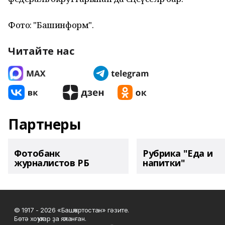
Фото: "Башинформ".
Читайте нас
Партнеры
Фотобанк
Рубрика "Еда и
журналистов РБ
напитки"
© 1917 - 2026 «Башҡортостан» гәзите.
Бөтә хоҡуҡтар ҙа яҡланған.