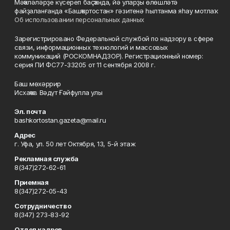
Мәҡәләләрҙе күсереп баҫҡанда, йә уларҙы өлөшләтә
файҙаланғанда «Башҡортостан» гәзитенә һылтанма яһау мотлаҡ.
Об использовании персональных данных
Зарегистрировано Федеральной службой по надзору в сфере
связи, информационных технологий и массовых
коммуникаций (РОСКОМНАДЗОР). Регистрационный номер:
серия ПИ ФС77-33205 от 11 сентября 2008 г.
Баш мөхәррир
Исхаҡов Вәдүт Ғәйфулла улы
Эл. почта
bashkortostan.gazeta@mail.ru
Адрес
г. Уфа, ул. 50 лет Октября, 13, 5-й этаж
Рекламная служба
8(347)272-62-61
Приемная
8(347)272-05-43
Сотрудничество
8(347) 273-83-92
Отдел кадров