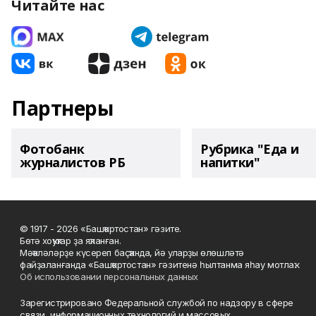
Читайте нас
Партнеры
Фотобанк
Рубрика "Еда и
журналистов РБ
напитки"
© 1917 - 2026 «Башҡортостан» гәзите.
Бөтә хоҡуҡтар ҙа яҡланған.
Мәҡәләләрҙе күсереп баҫҡанда, йә уларҙы өлөшләтә
файҙаланғанда «Башҡортостан» гәзитенә һылтанма яһау мотлаҡ.
Об использовании персональных данных
Зарегистрировано Федеральной службой по надзору в сфере
связи, информационных технологий и массовых