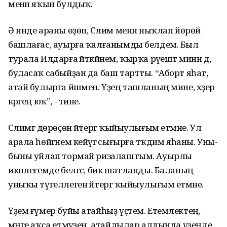
менән яҡын булдыҡ.
Ә инде араны өҙөп, Сәлим менән ныҡлап йөрөй
башлағас, ауырға ҡалғанымды белдем. Был
турала Илдарға әйткәйнем, ҡырҡа рәүештә минән дә,
буласаҡ сабыйҙан да баш тартты. “Аборт яһат,
атай булырға йәшмен. Үҙең ташланың мине, хәҙер
кәрәгең юҡ”, - тине.
Сәлимгә дөрөҫөн әйтергә ҡыйыулығым етмәне. Ул
арала һөйгәнем кейәүгә сығырға тәҡдим яһаны. Уны-
быны уйлап тормай ризалаштым. Ауырлы
икәнлегемде белгәс, бик шатланды. Баланың
уныҡы түгеллеген әйтергә ҡыйыулығым етмәне.
Үҙем ғүмер буйы атайһыҙ үҫтем. Етемлектең,
мәңге аҡса етмәүҙең, атайлылар алдында үҙеңде