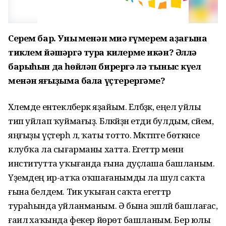
Серем бар. Уның менән миңә ғүмерем аҙағына
тиклем йәшәргә тура килерме икән? Әллә
барыһын да һөйләп бирергә лә тыныс күңел
менән яңғыҙыма бала үҫтерергәме?
Хәлемде ентекләберәк яҙайым. Елбәҙәк, еңел уйлы
тип уйлап ҡуймағыҙ. Бәләкәйҙән етди булдым, әсәйем,
яңғыҙы үҫтерһә лә, ҡаты тотто. Мәктәпте бөткәнсе
клубҡа ла сығарманы хатта. Егеттәр менән
институтта уҡығанда ғына дуҫлаша башланым.
Үҙемдең ир-атҡа оҡшағанымды ла шул саҡта
ғына белдем. Тик уҡыған саҡта егеттәр
тураһында уйланманым. Ә бына эшләй башлағас,
ғаилә хаҡында фекер йөрөтә башланым. Бер юлы