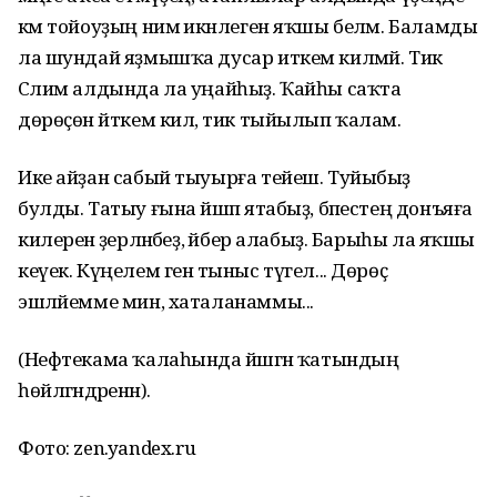
кәм тойоуҙың нимә икәнлеген яҡшы беләм. Баламды
ла шундай яҙмышҡа дусар иткем килмәй. Тик
Сәлим алдында ла уңайһыҙ. Ҡайһы саҡта
дөрөҫөн әйткем килә, тик тыйылып ҡалам.
Ике айҙан сабый тыуырға тейеш. Туйыбыҙ
булды. Татыу ғына йәшәп ятабыҙ, бәпестең донъяға
килеренә әҙерләнәбеҙ, әйбер алабыҙ. Барыһы ла яҡшы
кеүек. Күңелем генә тыныс түгел... Дөрөҫ
эшләйемме мин, хаталанаммы...
(Нефтекама ҡалаһында йәшәгән ҡатындың
һөйләгәндәренән).
Фото: zen.yandex.ru