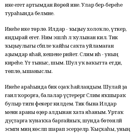
ике егет артымдан йөрөй ине. Улар бер-береһе
тураһында белмәне.
Икеһе ике төрлө. Илдар - ҡыҙыу холоҡло, үткер,
яндырай егет. Нимә эшләһә лә ҡулынан килә. Тик
ҡыҙыулығы сәбәпле ҡайһы саҡта уйламаған
аҙымдар яһай, кешене рәнйетә. Сәлим иһә - уның
киреһе. Үтә тыныс, шым. Шул уҡ ваҡытта етди,
төплө, ышаныслы.
Икеһе араһында бик оҙаҡ һайландым. Шулай ҙа
ғаилә ҡорорға, балалар үҫтерергә Сәлим яҡшыраҡ
булыр тигән фекергә килдем. Тик бына Илдар
менән араны өҙөр алдынан хата яһаным. Уртаҡ
дуҫтарға ҡунаҡҡа барғайныҡ, шунда бөтөнләй
эсмәгән миңә көсләп шарап эсерҙеләр. Ҡыҫҡаһы, уның