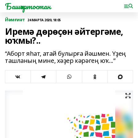
Башҡортостан
Йәмғиәт
24 МАРТА 2020, 18:05
Иремә дөрөҫөн әйтергәме,
юҡмы?..
“Аборт яһат, атай булырға йәшмен. Үҙең
ташланың мине, хәҙер кәрәгең юҡ...”