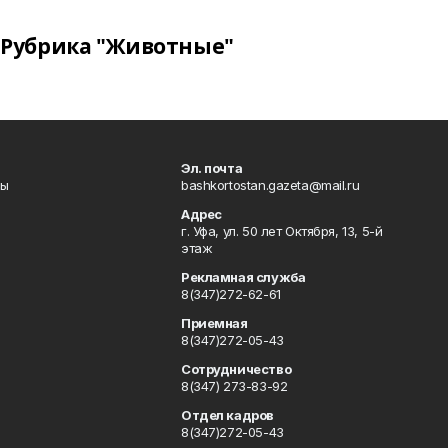
Рубрика "Животные"
Эл. почта
лы
bashkortostan.gazeta@mail.ru
Адрес
г. Уфа, ул. 50 лет Октября, 13, 5-й
этаж
Рекламная служба
8(347)272-62-61
Приемная
8(347)272-05-43
Сотрудничество
8(347) 273-83-92
Отдел кадров
8(347)272-05-43