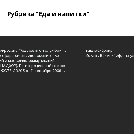
Рубрика "Еда и напитки"
рировано Федеральной службой по
Баш мөхәррир
в сфере связи, информационных
Исхаҡов Вәдүт Ғәйфулла у
ий и массовых коммуникаций
НАДЗОР). Регистрационный номер:
 ФС77-33205 от 11 сентября 2008 г.