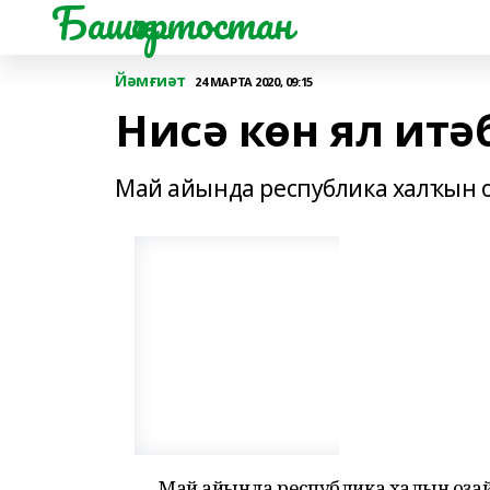
Башҡортостан
Йәмғиәт
24 МАРТА 2020, 09:15
Нисә көн ял итә
Май айында республика халҡын о
Май айында республика халҡын оҙай