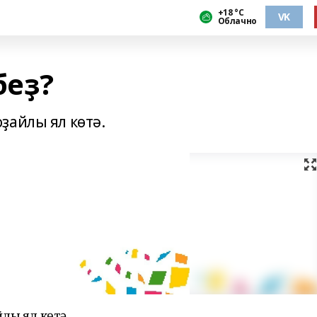
+18 °С
VK
Облачно
беҙ?
ҙайлы ял көтә.
лы ял көтә.