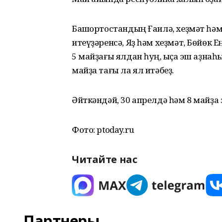
Башҡортостандың Ғаилә, хеҙмәт һәм
итеүҙәренсә, Яҙ һәм хеҙмәт, Бөйөк Е
5 майҙағы ялдан һуң, ҡыҫҡа эш аҙнаһ
майҙа тағы ла ял итәбеҙ.
Әйткәндәй, 30 апрелдә һәм 8 майҙа эш
Фото: ptoday.ru
Читайте нас
Партнеры