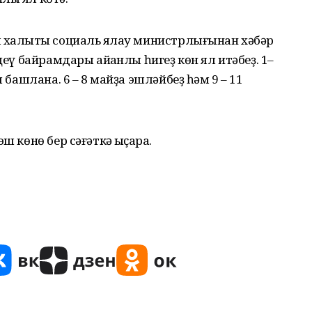
 халыҡты социаль яҡлау министрлығынан хәбәр
ңеү байрамдары айҡанлы һигеҙ көн ял итәбеҙ. 1–
ы башлана. 6 – 8 майҙа эшләйбеҙ һәм 9 – 11
 көнө бер сәғәткә ҡыҫҡара.