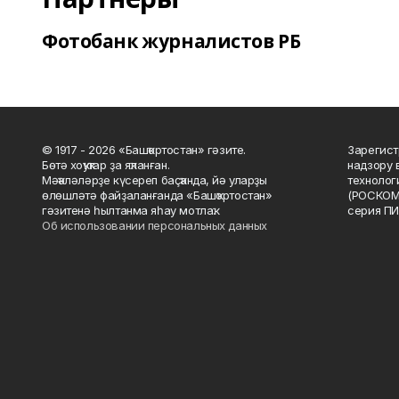
Фотобанк журналистов РБ
© 1917 - 2026 «Башҡортостан» гәзите.
Зарегист
Бөтә хоҡуҡтар ҙа яҡланған.
надзору 
Мәҡәләләрҙе күсереп баҫҡанда, йә уларҙы
технолог
өлөшләтә файҙаланғанда «Башҡортостан»
(РОСКОМ
гәзитенә һылтанма яһау мотлаҡ.
серия ПИ
Об использовании персональных данных