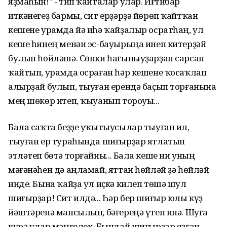
яҙмаһын!" - тип ҡайталар улар. Иғтибар
иткәнегеҙ бармы, сит ерҙәрҙә йөрөп ҡайтҡан
кешене урамда йә иһә ҡайҙалыр осратһаң, ул
кеше һинең менән эс-бауырыңа инеп китерҙәй
булып һөйләшә. Сөнки һағыныуҙарҙан сарсап
ҡайтып, урамда осраған һәр кешене ҡосаҡлап
алырҙай булып, тыуған ерендә баҫып торғанына
мең шөкөр итеп, ҡыуанып тороуы...
Бала саҡта беҙҙе уҡытыусылар тыуған ил,
тыуған ер тураһында шиғырҙар ятлатып
этләтеп бөтә торғайны... Бала кеше ни уның
мәғәнәһен дә аңламай, яттан һөйләй ҙә һөйләй
инде. Бына ҡайҙа ул иҫкә килеп төшә шул
шиғырҙар! Сит илдә... Һәр бер шиғыр юлы күҙ
йәштәренә мансылып, бәғереңә үтеп инә. Шуға
күрә улар мәңгелек. Бындай шиғырҙар яҙған