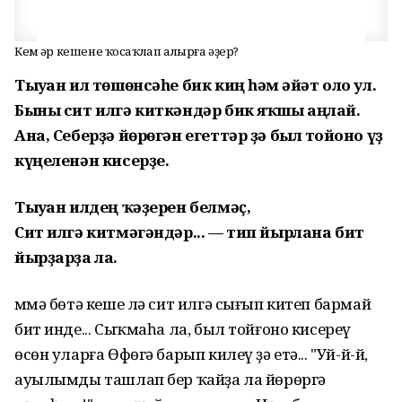
Кем һәр кешене ҡосаҡлап алырға әҙер?
Тыуған ил төшөнсәһе бик киң һәм ғәйәт оло ул.
Быны сит илгә киткәндәр бик яҡшы аңлай.
Ана, Себерҙә йөрөгән егеттәр ҙә был тойғоно үҙ
күңеленән кисерҙе.
Тыуған илдең ҡәҙерен белмәҫ,
Сит илгә китмәгәндәр... — тип йырлана бит
йырҙарҙа ла.
Әммә бөтә кеше лә сит илгә сығып китеп бармай
бит инде... Сыҡмаһа ла, был тойғоно кисереү
өсөн уларға Өфөгә барып килеү ҙә етә... "Уй-й-й,
ауылымды ташлап бер ҡайҙа ла йөрөргә