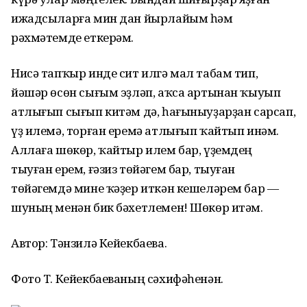
ижадсыларға мин дан йырлайым һәм
рәхмәтемде еткерәм.
Нисә тапҡыр инде сит илгә мал табам тип,
йәшәр өсөн сығым эҙләп, аҡса артынан ҡыуып
атлығып сығып китәм дә, һағыныуҙарҙан сарсап,
үҙ илемә, торған еремә атлығып ҡайтып инәм.
Аллаға шөкөр, ҡайтыр илем бар, үҙемдең
тыуған ерем, ғәзиз төйәгем бар, тыуған
төйәгемдә мине ҡәҙер иткән кешеләрем бар —
шуның менән бик бәхетлемен! Шөкөр итәм.
Автор: Тәнзилә Кейекбаева.
Фото Т. Кейекбаеваның сәхифәһенән.