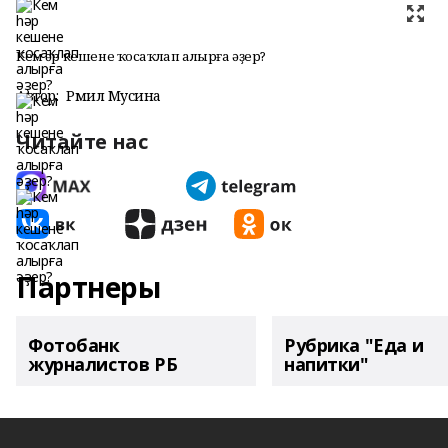
Кем һәр кешене ҡосаҡлап алырға әҙер?
Автор:
Рәмилә Мусина
Читайте нас
Партнеры
Фотобанк
Рубрика "Еда и
журналистов РБ
напитки"