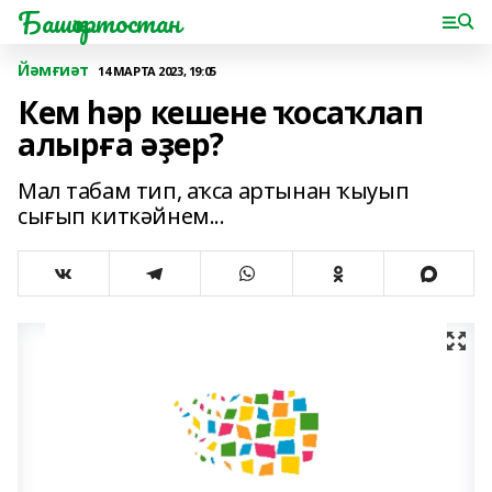
Башҡортостан
Йәмғиәт
14 МАРТА 2023, 19:05
Кем һәр кешене ҡосаҡлап
алырға әҙер?
Мал табам тип, аҡса артынан ҡыуып
сығып киткәйнем...