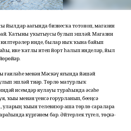
0-сы йылдар аҙағында бизнесҡа тотоноп, магазин
рай. Ҡатыны уҡытыусы булып эшләй. Магазин
 килтерәлер инде, былар ныҡ ҡына байып
наһы, ике ҡатлы итеп йорт һалып инделәр, йыл
йөрөйҙәр.
ары ғаиләһе менән Мәскәү яғында йәшәй
булып эшләй тиҙәр. Төрлө матурлыҡ
индәй исемдәр яулауы тураһында әсәһе
я, ҡыҙы менән үҙенсә ғорурланып, беҙҙеңсә
, уларҙың ҡыҙын телевизор аша төрлө сараларҙа
араһында күргәнем бар. Әйтерлек түгел, төҫкә-