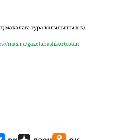
ың мәҡәләгә тура ҡағылышы юҡ).
ps://max.ru/gazetabashkortostan