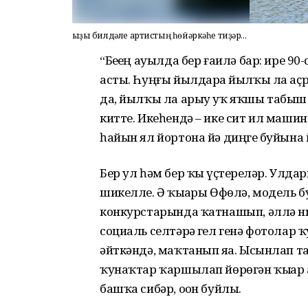
Ҡыҙы билдәле артистың һөйәркәһе тиҙәр...
“Беҙҙең ауылда бер ғаилә бар: ире 9
асты. Һуңғы йылдарҙа йылҡы ла аҫ
да, йылҡы ла арыу уҡ яҡшы табыш
китте. Икеһендә – ике сит ил маши
һайын ял йортона йә диңгеҙ буйына 
Бер ул һәм бер ҡыҙ үҫтерҙеләр. Улд
шикелле. Ә ҡыҙҙары Өфөлә, модель 
конкурстарында ҡатнашып, әллә н
социаль селтәрҙә гел генә фотолар ҡу
әйткәндә, маҡтанып яҙа. Ысынлап та
ҡунаҡтар ҡаршылап йөрөгән ҡыҙҙар 
башҡа сибәр, оҙон буйлы.