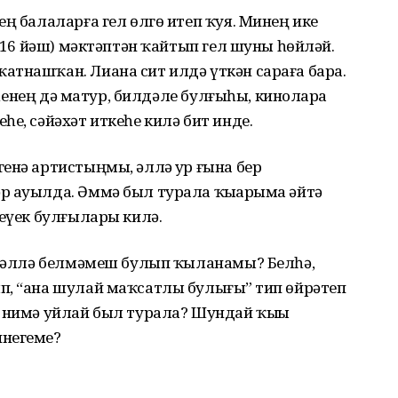
ең балаларға гел өлгө итеп ҡуя. Минең ике
ә 16 йәш) мәктәптән ҡайтып гел шуны һөйләй.
атнашҡан. Лиана сит илдә үткән сараға бара.
әһенең дә матур, билдәле булғыһы, киноларҙа
һе, сәйәхәт иткеһе килә бит инде.
енә артистыңмы, әллә ҙур ғына бер
р ауылда. Әммә был турала ҡыҙҙарыма әйтә
кеүек булғылары килә.
н, әллә белмәмеш булып ҡыланамы? Белһә,
п, “ана шулай маҡсатлы булығыҙ” тип өйрәтеп
 нимә уйлай был турала? Шундай ҡыҙҙы
инегеҙме?