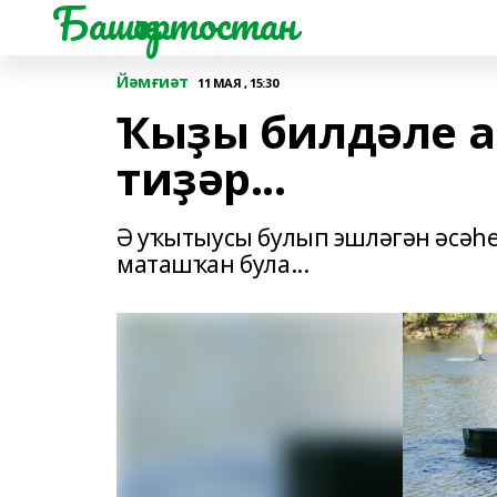
Башҡортостан
Йәмғиәт
11 МАЯ , 15:30
Ҡыҙы билдәле а
тиҙәр...
Ә уҡытыусы булып эшләгән әсәһе
маташҡан була...