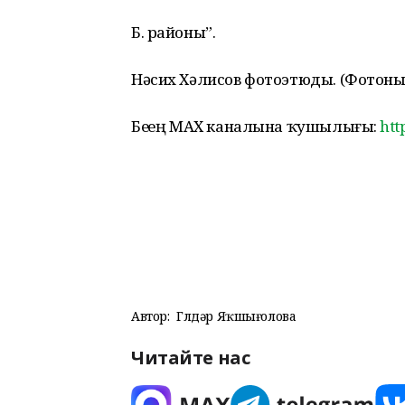
Б. районы”.
Нәсих Хәлисов фотоэтюды. (Фотон
Беҙҙең МАХ каналына ҡушылығыҙ:
htt
Автор:
Гөлдәр Яҡшығолова
Читайте нас