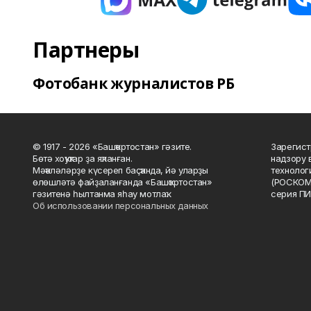
Партнеры
Фотобанк журналистов РБ
© 1917 - 2026 «Башҡортостан» гәзите.
Зарегист
Бөтә хоҡуҡтар ҙа яҡланған.
надзору 
Мәҡәләләрҙе күсереп баҫҡанда, йә уларҙы
технолог
өлөшләтә файҙаланғанда «Башҡортостан»
(РОСКОМ
гәзитенә һылтанма яһау мотлаҡ.
серия ПИ
Об использовании персональных данных