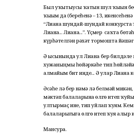
Был уҡытыусы ҡатын шул ҡыҙын беҙҙ
ҡыҙым да (береһенә – 13, икенсеһен
“Лиана шундай-шундай конкурста ҡ
Лиана... Лиана...”. Үҫмер саҡта бөт
күрһәтелгән рәхәт тормошта йәшәге
Ә ысынында ул Лиана бер билдәле г
хужаныңмы һөйәркәһе тип һөйләйҙә
алмайым бит инде... Ә улар Лиана 
Әсәһе лә бер нәмә лә белмәй микә
мәктәп балаларына өлгө итеп ҡуйы
ултырмаҫ ине, тип уйлап ҡуям. Кем
балаларығыҙға өлгө итеп ҡуя алыр 
Мансура.