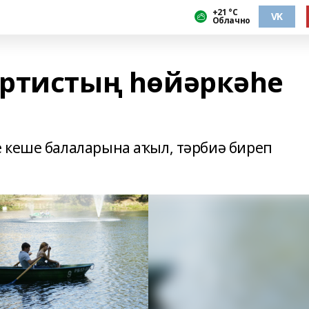
+21 °С
VK
Облачно
ртистың һөйәркәһе
 кеше балаларына аҡыл, тәрбиә биреп