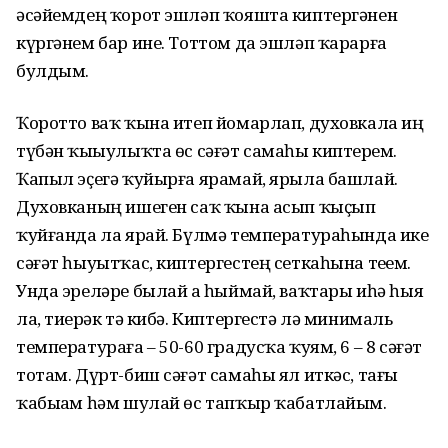
әсәйемдең ҡорот эшләп ҡояшта киптергәнен
күргәнем бар ине. Тоттом да эшләп ҡарарға
булдым.
Ҡоротто ваҡ ҡына итеп йомарлап, духовкала иң
түбән ҡыҙыулыҡта өс сәғәт самаһы киптерҙем.
Ҡапыл эҫегә ҡуйырға ярамай, ярыла башлай.
Духовканың ишеген саҡ ҡына асып ҡыҫып
ҡуйғанда ла ярай. Бүлмә температураһында ике
сәғәт һыуытҡас, киптергестең сеткаһына теҙҙем.
Унда эреләре былай ҙа һыймай, ваҡтары иһә һыя
ла, тиҙерәк тә кибә. Киптергестә лә минималь
температураға – 50-60 градусҡа ҡуям, 6 – 8 сәғәт
тотам. Дүрт-биш сәғәт самаһы ял иткәс, тағы
ҡабыҙам һәм шулай өс тапҡыр ҡабатлайым.