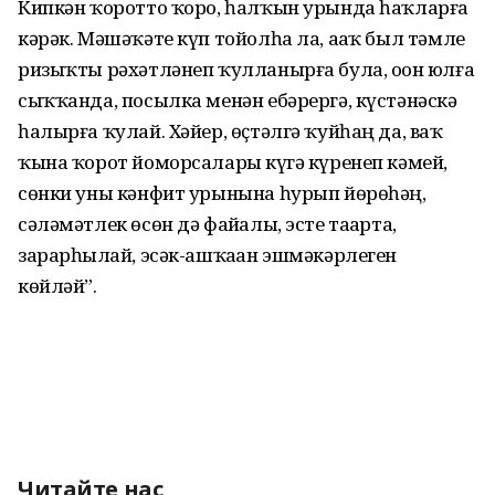
Кипкән ҡоротто ҡоро, һалҡын урында һаҡларға
кәрәк. Мәшәҡәте күп тойолһа ла, аҙаҡ был тәмле
ризыҡты рәхәтләнеп ҡулланырға була, оҙон юлға
сыҡҡанда, посылка менән ебәрергә, күстәнәскә
һалырға ҡулай. Хәйер, өҫтәлгә ҡуйһаң да, ваҡ
ҡына ҡорот йоморсалары күҙгә күренеп кәмей,
сөнки уны кәнфит урынына һурып йөрөһәң,
сәләмәтлек өсөн дә файҙалы, эсте таҙарта,
зарарһыҙлай, эсәк-ашҡаҙан эшмәкәрлеген
көйләй”.
Читайте нас