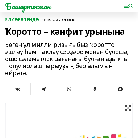
Башҡортостан
ЯЛ СӘҒӘТЕНДӘ
6 НОЯБРЯ 2019, 08:36
Ҡоротто – кәнфит урынына
Бөгөн ул милли ризығыбыҙ ҡоротто
эшләү һәм һаҡлау серҙәре менән бүлешә,
ошо сәләмәтлек сығанағы булған аҙыҡты
популярлаштырыуҙың бер алымын
өйрәтә.