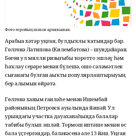
Фото геройҙың шәхси архивынан.
Арабыҙҙа хәтәр уңған, булдыҡлы ҡатындар бар.
Гөлгөнә Латипова (Килембәтова) – шундайҙарҙан.
Бөгөн ул милли ризығыбыҙ ҡоротто эшләү һәм
һаҡлау серҙәре менән бүлешә, ошо сәләмәтлек
сығанағы булған аҙыҡты популярлаштырыуҙың
бер алымын өйрәтә.
Гөлгөнә ханым ғаиләһе менән Ишембай
районының Петровск ауылында йәшәй. Ул
урындағы участка дауаханаһында балалар
табибы булып эшләй. Тормош иптәше менән өс
бала үҫтергәндәр, бәләкәсенә әле 13 йәш. Уңған