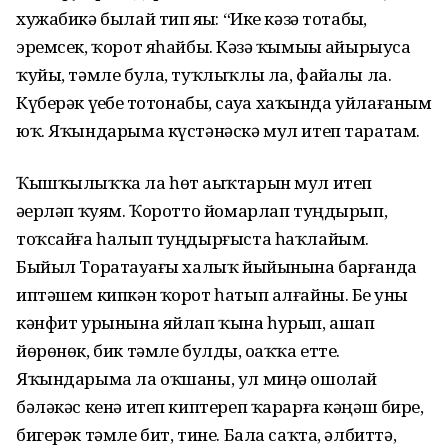
хужабикә былай тип яҙҙы: “Ике кәзә тотабыҙ,
эремсек, ҡорот яһайбыҙ. Кәзә ҡымыҙы айырыуса
ҡуйы, тәмле була, туҡлыҡлы ла, файҙалы ла.
Күберәк үҙебеҙ тотонабыҙ, сауҙа хаҡында уйлағаным
юҡ. Яҡындарыма күстәнәскә мул итеп таратам.
Ҡышҡылыҡҡа ла һөт аҙыҡтарын мул итеп
әҙерләп ҡуям. Ҡоротто йомарлап туңдырып,
тоҡсайға һалып туңдырғыста һаҡлайым.
Быйыл Торатауҙағы халыҡ йыйынына барғанда
иптәшем кипкән ҡорот һатып алғайны. Беҙ уны
кәнфит урынына яйлап ҡына һурып, ашап
йөрөнөк, бик тәмле булды, оҙаҡҡа етте.
Яҡындарыма ла оҡшаны, ул миңә ошолай
бәләкәс кенә итеп киптереп ҡарарға кәңәш бирҙе,
бигерәк тәмле бит, тине. Бала саҡта, әлбиттә,