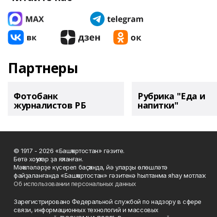
Партнеры
Фотобанк
Рубрика "Еда и
журналистов РБ
напитки"
© 1917 - 2026 «Башҡортостан» гәзите.
Бөтә хоҡуҡтар ҙа яҡланған.
Мәҡәләләрҙе күсереп баҫҡанда, йә уларҙы өлөшләтә
файҙаланғанда «Башҡортостан» гәзитенә һылтанма яһау мотлаҡ.
Об использовании персональных данных
Зарегистрировано Федеральной службой по надзору в сфере
связи, информационных технологий и массовых