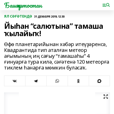
Башҡортостан
ЯЛ СӘҒӘТЕНДӘ
31 ДЕКАБРЯ 2019, 12:30
Йыһан “салютына” тамаша
ҡылайыҡ!
Өфө планетарийынан хәбәр итеүҙәренсә,
Квадрантида тип аталған метеор
ағымының иң сағыу “тамашаһы” 4
ғинуарға тура килә, сәғәтенә 120 метеорға
тиклем һанарға мөмкин буласаҡ.