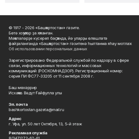
© 1917 - 2026 «Башҡортостан» гәзите.
Бөтә хоҡуҡтар ҙа яҡланған.
Мәҡәләләрҙе күсереп баҫҡанда, йә уларҙы өлөшләтә
файҙаланғанда «Башҡортостан» гәзитенә һылтанма яһау мотлаҡ.
Об использовании персональных данных
Зарегистрировано Федеральной службой по надзору в сфере
связи, информационных технологий и массовых
коммуникаций (РОСКОМНАДЗОР). Регистрационный номер:
серия ПИ ФС77-33205 от 11 сентября 2008 г.
Баш мөхәррир
Исхаҡов Вәдүт Ғәйфулла улы
Эл. почта
bashkortostan.gazeta@mail.ru
Адрес
г. Уфа, ул. 50 лет Октября, 13, 5-й этаж
Рекламная служба
8(347)272-62-61