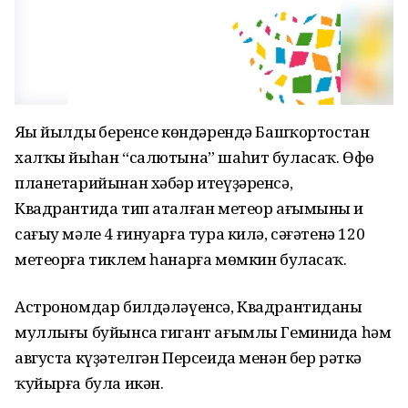
Яңы йылдың беренсе көндәрендә Башҡортостан
халҡы йыһан “салютына” шаһит буласаҡ. Өфө
планетарийынан хәбәр итеүҙәренсә,
Квадрантида тип аталған метеор ағымының иң
сағыу мәле 4 ғинуарға тура килә, сәғәтенә 120
метеорға тиклем һанарға мөмкин буласаҡ.
Астрономдар билдәләүенсә, Квадрантиданы
муллығы буйынса гигант ағымлы Геминида һәм
августа күҙәтелгән Персеида менән бер рәткә
ҡуйырға була икән.