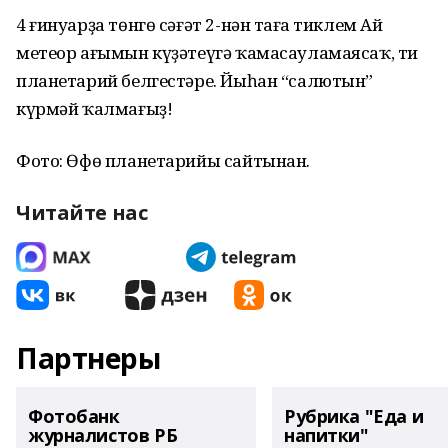
4 ғинуарҙа төнгө сәғәт 2-нән таңға тиклем Ай
метеор ағымын күҙәтеүгә ҡамасауламаясаҡ, ти
планетарий белгестәре. Йыһан “салютын”
күрмәй ҡалмағыҙ!
Фото: Өфө планетарийы сайтынан.
Читайте нас
Партнеры
Фотобанк
Рубрика "Еда и
журналистов РБ
напитки"