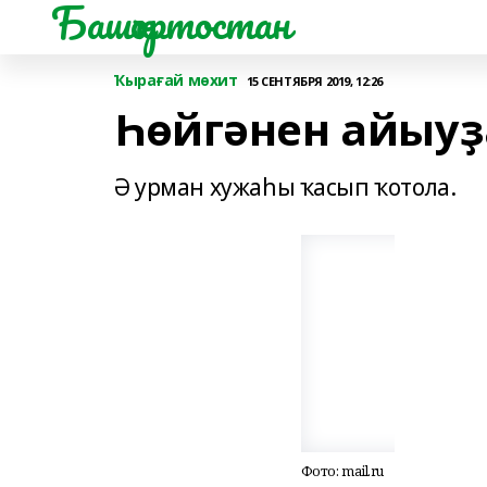
Башҡортостан
Ҡырағай мөхит
15 СЕНТЯБРЯ 2019, 12:26
Һөйгәнен айыуҙ
Ә урман хужаһы ҡасып ҡотола.
Фото: mail.ru