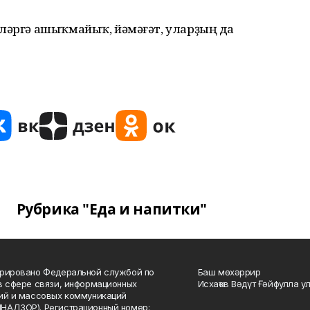
рләргә ашыҡмайыҡ, йәмәғәт, уларҙың да
Рубрика "Еда и напитки"
рировано Федеральной службой по
Баш мөхәррир
в сфере связи, информационных
Исхаҡов Вәдүт Ғәйфулла у
ий и массовых коммуникаций
НАДЗОР). Регистрационный номер: