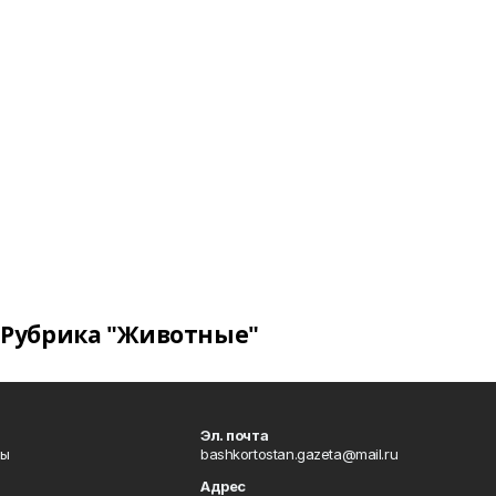
Рубрика "Животные"
Эл. почта
лы
bashkortostan.gazeta@mail.ru
Адрес