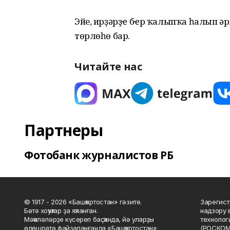
Эйе, ирҙәрҙҽ бҽр ҡалыпҡа һалып ә
төрлөһө бар.
Читайте нас
Партнеры
Фотобанк журналистов РБ
© 1917 - 2026 «Башҡортостан» гәзите.
Зарегист
Бөтә хоҡуҡтар ҙа яҡланған.
надзору 
Мәҡәләләрҙе күсереп баҫҡанда, йә уларҙы
технолог
өлөшләтә файҙаланғанда «Башҡортостан»
(РОСКОМ