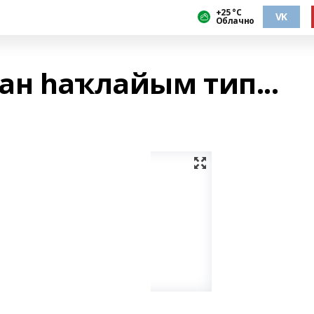
+25 °С
VK
Облачно
ан һаҡлайым тип...