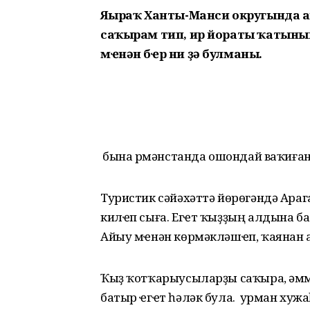
Яңыраҡ Ханты-Манси округында 
саҡырам тип, ир йораты ҡатынын
мҽнән бҽр ни ҙә булманы.
Ә бына Әрмәнстанда ошондай ваҡиға
Туристик сәйәхәттә йөрөгәндә Ара
килҽп сыға. Егҽт ҡыҙҙың алдына б
Айыу мҽнән көрмәкләшҽп, ҡаянан аҫ
Ҡыҙ ҡотҡарыусыларҙы саҡыра, әммә
батыр ҽгҽт һәләк була. Ә урман хуж