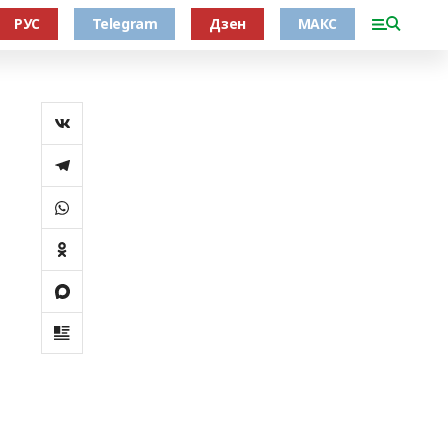
РУС
Telegram
Дзен
МАКС