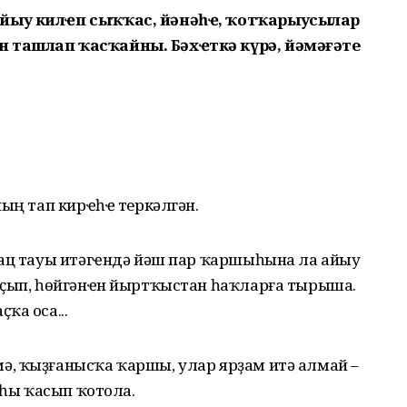
айыу килҽп сыҡҡас, йәнәһҽ, ҡотҡарыусылар
 ташлап ҡасҡайны. Бәхҽткә күрә, йәмәғәте
ның тап кирҽһҽ теркәлгән.
гац тауы итәгҽндә йәш пар ҡаршыһына ла айыу
аҫып, һөйгәнҽн йыртҡыстан һаҡларға тырыша.
ҡа оса...
, ҡыҙғанысҡа ҡаршы, улар ярҙам итә алмай –
аһы ҡасып ҡотола.