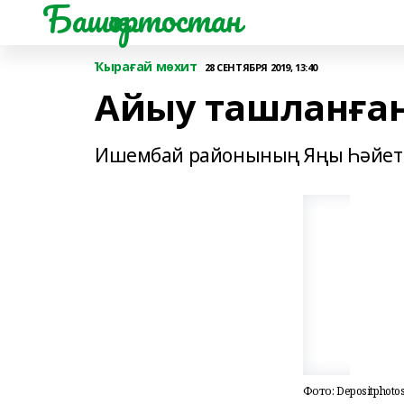
Башҡортостан
Ҡырағай мөхит
28 СЕНТЯБРЯ 2019, 13:40
Айыу ташланға
Ишембай районының Яңы Һәйет а
Фото: Depositphotos