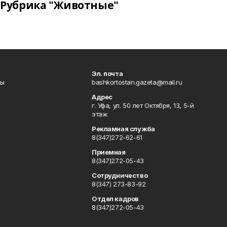
Рубрика "Животные"
Эл. почта
лы
bashkortostan.gazeta@mail.ru
Адрес
г. Уфа, ул. 50 лет Октября, 13, 5-й
этаж
Рекламная служба
8(347)272-62-61
Приемная
8(347)272-05-43
Сотрудничество
8(347) 273-83-92
Отдел кадров
8(347)272-05-43