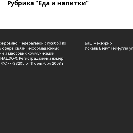
Рубрика "Еда и напитки"
рировано Федеральной службой по
Баш мөхәррир
в сфере связи, информационных
Исхаҡов Вәдүт Ғәйфулла у
ий и массовых коммуникаций
НАДЗОР). Регистрационный номер:
 ФС77-33205 от 11 сентября 2008 г.