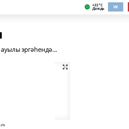
+22 °С
VK
Дождь
н
уылы эргәһендә...
.ru