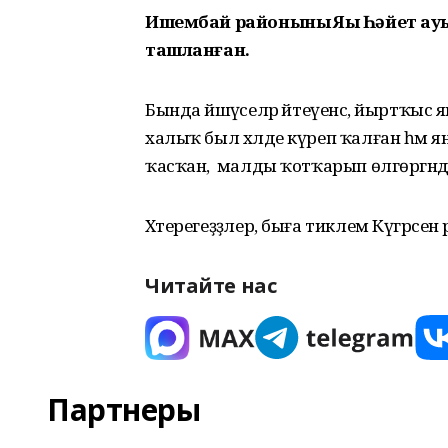
Ишембай районының Яңы Һәйет ау
ташланған.
Бында йәшәүселәр әйтеүенсә, йыртҡыс 
халыҡ был хәлде күреп ҡалған һәм 
ҡасҡан, ә малды ҡотҡарып өлгөргәндә
Хәтерегеҙҙәлер, быға тиклем Күгәрс
Читайте нас
Партнеры