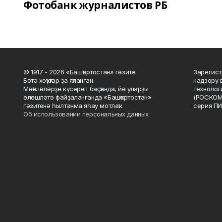
Фотобанк журналистов РБ
© 1917 - 2026 «Башҡортостан» гәзите.
Зарегист
Бөтә хоҡуҡтар ҙа яҡланған.
надзору 
Мәҡәләләрҙе күсереп баҫҡанда, йә уларҙы
технолог
өлөшләтә файҙаланғанда «Башҡортостан»
(РОСКОМ
гәзитенә һылтанма яһау мотлаҡ.
серия ПИ
Об использовании персональных данных