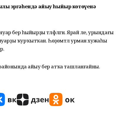
ылы эргәһендә айыу һыйыр көтөүенә
януар бер һыйырҙы тәләфләгән. Ярай әле, урындағы
януарҙы ҡурҡытҡан. Һөҙөмтәлә урман хужаһы
р.
ен районында айыу бер атҡа ташланғайны.