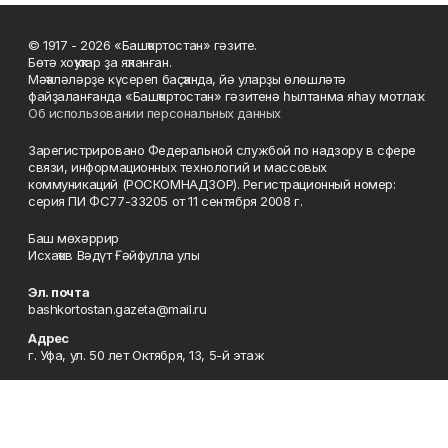
© 1917 - 2026 «Башҡортостан» гәзите.
Бөтә хоҡуҡтар ҙа яҡланған.
Мәҡәләләрҙе күсереп баҫҡанда, йә уларҙы өлөшләтә
файҙаланғанда «Башҡортостан» гәзитенә һылтанма яһау мотлаҡ.
Об использовании персональных данных
Зарегистрировано Федеральной службой по надзору в сфере
связи, информационных технологий и массовых
коммуникаций (РОСКОМНАДЗОР). Регистрационный номер:
серия ПИ ФС77-33205 от 11 сентября 2008 г.
Баш мөхәррир
Исхаҡов Вәдүт Ғәйфулла улы
Эл. почта
bashkortostan.gazeta@mail.ru
Адрес
г. Уфа, ул. 50 лет Октября, 13, 5-й этаж
Рекламная служба
8(347)272-62-61
Приемная
8(347)272-05-43