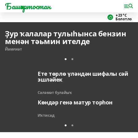
Башҡортостан
+23 °С
Болотло
Ҙур ҡалалар тулыһынса бензин
менән тәьмин ителде
Йәмғиәт
Ете төрлө үләндән шифалы сәй
эшләйек
Сәләмәт булайыҡ
Көндәр генә матур торһон
Иҡтисад