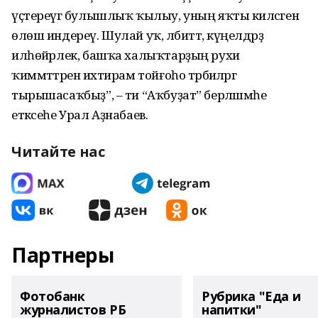
үҫтереүгә булышлыҡ ҡылыу, уның яҡты киләсәгенә
өлөш индереү. Шулай уҡ, әлбиттә, күңелдәрҙә
илһөйәрлек, башҡа халыҡтарҙың рухи
ҡиммәттәренә ихтирам тойғоһо тәрбиәләргә
тырышасаҡбыҙ”, – ти “Аҡбуҙат” берләшмәһе
етәксеһе Урал Аҙнабаев.
Читайте нас
Партнеры
Фотобанк
Рубрика "Еда и
журналистов РБ
напитки"