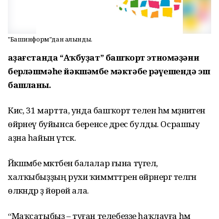
"Башинформ"дан алынды.
Ҡаҙағстанда “Аҡбуҙат” башҡорт этномәҙәни
берләшмәһе йәкшәмбе мәктәбе рәүешендә эш
башланы.
Кисә, 31 мартта, унда башҡорт телен һәм мәҙәниәтен
өйрәнеү буйынса беренсе дәрес булды. Осрашыу
аҙна һайын үтәсәк.
Йәкшәмбе мәктәбенә балалар ғына түгел,
халҡыбыҙҙың рухи ҡиммәттәрен өйрәнергә теләгән
өлкәндәр ҙә йөрөй ала.
“Маҡсатыбыҙ – туған телебеҙҙе һаҡлауға һәм