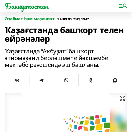
Башҡортостан
Әҙәбиәт һәм мәҙәниәт
1 АПРЕЛЯ 2019, 19:42
Ҡаҙағстанда башҡорт телен
өйрәнәләр
Ҡаҙағстанда “Аҡбуҙат” башҡорт
этномәҙәни берләшмәһе йәкшәмбе
мәктәбе рәүешендә эш башланы.