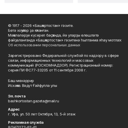
© 1917 - 2026 «Башҡортостан» гәзите.
Бөтә хоҡуҡтар ҙа яҡланған.
Мәҡәләләрҙе күсереп баҫҡанда, йә уларҙы өлөшләтә
файҙаланғанда «Башҡортостан» гәзитенә һылтанма яһау мотлаҡ.
Об использовании персональных данных
Зарегистрировано Федеральной службой по надзору в сфере
связи, информационных технологий и массовых
коммуникаций (РОСКОМНАДЗОР). Регистрационный номер:
серия ПИ ФС77-33205 от 11 сентября 2008 г.
Баш мөхәррир
Исхаҡов Вәдүт Ғәйфулла улы
Эл. почта
bashkortostan.gazeta@mail.ru
Адрес
г. Уфа, ул. 50 лет Октября, 13, 5-й этаж
Рекламная служба
8(347)272-62-61