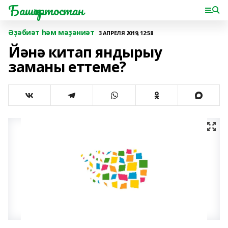
Башҡортостан
Әҙәбиәт һәм мәҙәниәт
3 АПРЕЛЯ 2019, 12:58
Йәнә китап яндырыу
заманы еттеме?