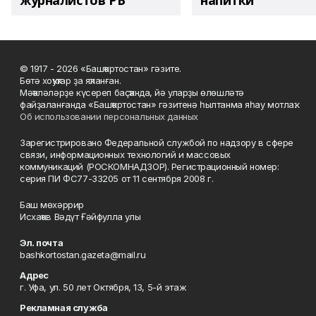
журналистов РБ
напитки"
© 1917 - 2026 «Башҡортостан» гәзите.
Бөтә хоҡуҡтар ҙа яҡланған.
Мәҡәләләрҙе күсереп баҫҡанда, йә уларҙы өлөшләтә
файҙаланғанда «Башҡортостан» гәзитенә һылтанма яһау мотлаҡ.
Об использовании персональных данных
Зарегистрировано Федеральной службой по надзору в сфере
связи, информационных технологий и массовых
коммуникаций (РОСКОМНАДЗОР). Регистрационный номер:
серия ПИ ФС77-33205 от 11 сентября 2008 г.
Баш мөхәррир
Исхаҡов Вәдүт Ғәйфулла улы
Эл. почта
bashkortostan.gazeta@mail.ru
Адрес
г. Уфа, ул. 50 лет Октября, 13, 5-й этаж
Рекламная служба