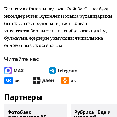
Был тема айҡанлы шул уҡ “Фейсбук”та киң бәхәс
йәйелдерелгән. Күпселек Польша руханиҙарының
был ҡылығын хупламай, зыян күргән
китаптарҙа бер ҡырын эш, енәйәт хаҡында һүҙ
булмауын, әҫәрҙәрҙең уҡыусыны яҡшылыҡҡа
өндәүен һыҙыҡ өҫтөнә ала.
Читайте нас
Партнеры
Фотобанк
Рубрика "Еда и