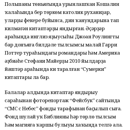
Польшаның төньяғында урынлашҡан Кошалин
ҡалаһында бер төркөм католик руханиҙар,
уларҙың фекере буйынса, дин ҡанундарына тап
килмәгән китаптарҙы яндырған. Әҫәрҙәр
араһында инглиз яҙыусыһы Джоан Роулингтың
бар донъяға билдәле тылсымсы малай Гарри
Поттер тураһындағы романдары һәм Америка
әҙбиәһе Стефани Майерҙың 2010 йылдарҙа
йәштәр араһында киң таралған “Сумерки”
китаптары ла бар.
Балалар алдында китаптар яндырыу
сараһынан фоторепортаж “Фейсбук” сайтында
“СМС с Небес” фонды тарафынан баҫылып сыға.
Фонд шулай уҡ Библияның һәр төрлө тылсым
һәм магияға ҡаршы булыуы хаҡында телгә ала.