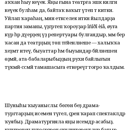
аҡҡан һыу кеүек. Яңы ғына театрға эшкә килгән
кеүек булһам да, байтаҡ ваҡыт үтеп тә киткән.
Уйлап ҡараһаң, мин етәкселек иткән йылдарҙа
партия заманы, үҙгәр­теп ҡороуҙар îñîðî èíå, øуға
күрә һәр дәүерҙең үҙ репертуары булғандыр, әммә бер
ҡасан да театрҙың төп тәғәйен­ләнеше — халыҡҡа
хеҙмәт итеү, быуаттар һәм быуындар бәйләнешен
өҙмәй, ата-бабаларыбыҙҙың рухи байлығын
түкмәй-сәсмәй тама­шасыға еткереүгә тоғро ҡалдым.
Шуныһы ҡыуаныслы: бөгөн беҙ драма­
тургтарҙың исеменә түгел, әҫәренә ҡарап спектаклдәр
ҡуябыҙ. Драматургияла яңы исемдәр асабыҙ,
күптәренең тәүге әҫәр­ҙәрен сәхнәләштереүгә ҙур батыр­