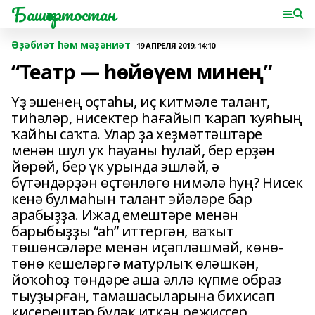
Башҡортостан
Әҙәбиәт һәм мәҙәниәт
19 АПРЕЛЯ 2019, 14:10
“Театр — һөйөүем минең”
Үҙ эшенең оҫтаһы, иҫ китмәле талант,
тиһәләр, нисектер һағайып ҡарап ҡуяһың
ҡайһы саҡта. Улар ҙа хеҙмәттәштәре
менән шул уҡ һауаны һулай, бер ерҙән
йөрөй, бер үк урында эшләй, ә
бүтәндәрҙән өҫтөнлөгө нимәлә һуң? Нисек
кенә булмаһын талант эйәләре бар
арабыҙҙа. Ижад емештәре менән
барыбыҙҙы “аһ” иттергән, ваҡыт
төшөнсәләре менән иҫәпләшмәй, көнө-
төнө кешеләргә матурлыҡ өләшкән,
йоҡоһоҙ төндәре аша әллә күпме образ
тыуҙырған, тамашасыларына бихисап
кисерештәр бүләк иткән режиссер,