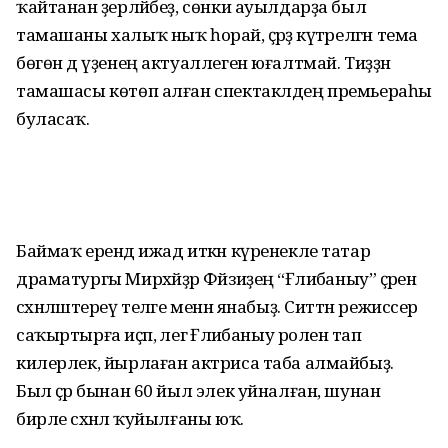
ҡайтанан әҙерләй­беҙ, сөнки ауылдарҙа был
тамашаны халыҡ ныҡ һорай, әҫәрҙә күтәрелгән тема
бөгөн дә үҙенең актуаллеген юғалтмай. Тиҙҙән
тамашасы көтөп алған спектакл­дең премьераһы
буласаҡ.
Баймаҡ ерендә ижад иткән күренекле татар
драматургы Мирхәйҙәр Фәйзиҙең “Ғәлиәба­ныу” әҫәрен
сәхнәләштереү теләге менән янабыҙ. Ситтән режиссер
саҡыртырға иҫәп, әлегә Ғәлиәбаныу роленә тап
килерлек, йырлаған актриса таба алмай­быҙ.
Был әҫәр бынан 60 йыл элек уйналған, шунан
бирле сәхнәлә ҡуйылғаны юҡ.