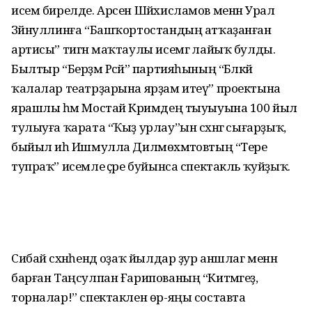
исем бирелде. Арсен Шәйхисламов менән Урал
Зәйнуллинға “Баш­ҡортостандың атҡаҙанған
артисы” тигән маҡ­таулы исемгә лайыҡ булды.
Былтыр “Берҙәм Рәсәй” партияһының “Бәләкәй
ҡалалар театрҙарына ярҙам итеү” проектына
ярашлы һәм Мостай Кәримдең тыуыуына 100 йыл
тулыуға ҡарата “Ҡыҙ урлау”ын сәхнәгә сығарҙыҡ,
быйыл иһә Ишмулла Дилмөхәмәтовтың “Тере
тупраҡ” исемле әҫәре буйынса спектакль ҡуйҙыҡ.
Сибай сәхнәһендә оҙаҡ йылдар ҙур аншлаг менән
барған Таңсулпан Ғарипо­ваның “Китмә­геҙ,
торналар!” спектаклен өр-яңы составта