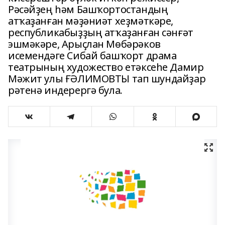
Рәсәйҙең һәм Башҡортостандың
атҡаҙанған мәҙәниәт хеҙмәткәре,
республикабыҙҙың атҡаҙанған сәнғәт
эшмәкәре, Арыҫлан Мөбәрәков
исемендәге Сибай башҡорт драма
театрының художество етәксеһе Дамир
Мәжит улы ҒӘЛИМОВТЫ тап шундайҙар
рәтенә индерергә була.