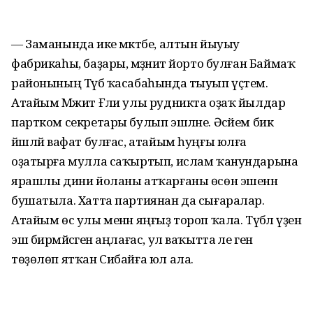
— Заманында ике мәктәбе, алтын йыуыу
фабрикаһы, ба­ҙары, мәҙәниәт йорто булған Баймаҡ
районының Түбә ҡасаба­һында тыуып үҫтем.
Атайым Мәжит Ғәли улы рудникта оҙаҡ йылдар
партком секретары булып эшләне. Әсәйем бик
йәшләй вафат булғас, атайым һуңғы юлға
оҙатырға мулла саҡыртып, ислам ҡанундарына
ярашлы дини йоланы атҡарғаны өсөн эшенән
бушатыла. Хатта партиянан да сығаралар.
Атайым өс улы менән яңғыҙ тороп ҡала. Түбәлә үҙенә
эш бирмәйәсәген аңлағас, ул ваҡытта әле генә
төҙөлөп ятҡан Сибайға юл ала.