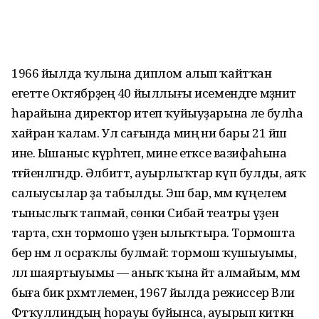
1966 йылда ҡулына диплом алып ҡайтҡан
егетте Октябрҙең 40 йыллығы исемендәге мәҙәниәт
һарайына директор итеп ҡуйыуҙа­рына әле булһа
хайран ҡалам. Ул сағында миңә ни бары 21 йәш
ине. Ышаныс күрһәтеп, мине етәксе вазифаһына
тәғәйен­ләгәндәр. Әлбиттә, ауырлыҡтар күп булды, аяҡ
салыусылар ҙа табылды. Эш бар, әммә күңелем
тыныслыҡ тапмай, сөнки Сибай театры үҙенә
тарта, сәхнә тормошо үҙенә ылыҡтыра. Тормошта
бер нәмә лә осраҡлы булмай: тормош ҡушыуымы,
әллә шаяртыуымы — аныҡ ҡына әйтә алмайым, әммә
быға бик рәхмәт­лемен, 1967 йылда режиссер Вәли
Фәтҡуллиндың һорауы буйынса, ауырып киткән