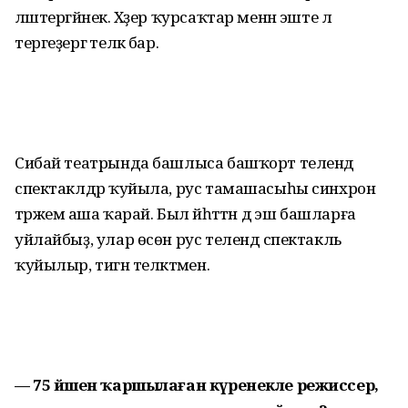
ләштергәйнек. Хәҙер ҡурсаҡтар менән эште лә
тергеҙергә теләк бар.
Сибай театрында башлыса башҡорт телендә
спектаклдәр ҡуйыла, рус тама­шасыһы синхрон
тәржемә аша ҡарай. Был йәһәттән дә эш башларға
уйлай­быҙ, улар өсөн рус телендә спектакль
ҡуйылыр, тигән теләктәмен.
— 75 йәшен ҡаршылаған күренекле режиссер,