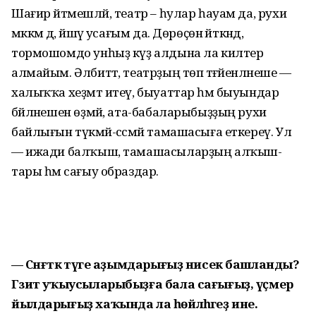
Шағир әйтмешләй, театр – һулар һауам да, рухи
мәккәм дә, йәшәү усағым да. Дөрөҫөн әйткәндә,
тормошомдо унһыҙ күҙ алдына ла килтерә
алмайым. Әлбиттә, театрҙың төп тәғәйенләнеше —
халыҡҡа хеҙмәт итеү, быуаттар һәм быуындар
бәйләнешен өҙмәй, ата-баба­ларыбыҙҙың рухи
байлығын түкмәй-сәсмәй тамаша­сыға еткереү. Ул
— ижади бал­ҡыш, тамашасыларҙың алҡыш­
тары һәм сағыу образдар.
— Сәнғәткә тәүге аҙым­дарығыҙ нисек башланды?
Гәзит уҡыусы­ла­рыбыҙға бала сағығыҙ, үҫмер
йыл­да­рығыҙ хаҡында ла һөйлә­һәгеҙ ине.