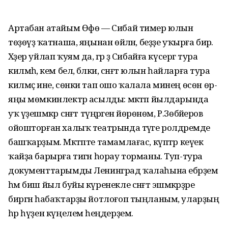
Артабан атайым Өфө — Сибай тимер юлын
төҙөүҙә ҡатнаша, яңы­нан өйләнә, беҙҙе уҡырға бирә.
Хәҙер уйлап ҡуям да, әгәр ҙә Сибайға күсергә тура
килмәһә, кем белә, бәлки, сәнғәт юлын һай­ларға тура
килмәҫ ине, сөнки тап ошо ҡалала минең өсөн өр-
яңы мөмкинлектәр асылды: мәк­тәп йылдарында
уҡ үҙешмәкәр сәнғәт түңәрәгенә йөрөнөм, Р.Зө­­бәйеров
ойош­торған халыҡ театрында тәүге ролдәремде
баш­ҡарҙым. Мәктәпте тамамла­ғас, күптәр кеүек
ҡайҙа барырға тигән һорау торманы. Туп-тура
документтарымды Ленинград ҡалаһына ебәрҙем
һәм биш йыл буйы күренекле сәнғәт эшмәкәр­ҙәре
биргән һабаҡтарҙы йотлоғоп тыңланым, уларҙың
һәр һүҙен күңелемә һеңдерҙем.