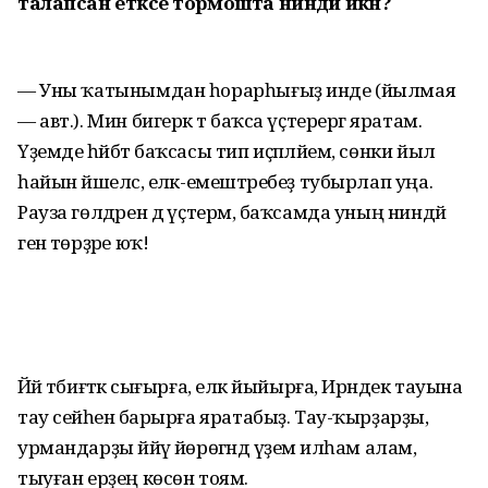
талапсан етәксе тормошта ниндәй икән?
— Уны ҡатынымдан һорарһы­ғыҙ инде (йылмая
— авт.). Мин бигерәк тә баҡса үҫтерергә яратам.
Үҙемде һәйбәт баҡсасы тип иҫәпләйем, сөнки йыл
һайын йәшелсә, еләк-емештәребеҙ тубырлап уңа.
Рауза гөлдәрен дә үҫтерәм, баҡсамда уның ниндәй
генә төрҙәре юҡ!
Йәй тәбиғәткә сығырға, еләк йыйырға, Ирәндек тауына
тау сейәһенә барырға яратабыҙ. Тау-ҡырҙарҙы,
урмандарҙы йәйәү йөрөгәндә үҙемә илһам алам,
тыуған ерҙең көсөн тоям.