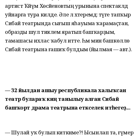
артист Ҡәйүм Хөсәйеновтың урынына спектаклдә
уйнарға тура килде. Әле лә хәтеремдә: тәүге тапҡыр
Сибай театрында сығыш яһа­уыма ҡарамаҫтан,
образды шул тиклем яратып башҡарҙым,
тамашасы ихлас ҡабул итте. Һәм мин башкөллө
Сибай театрына ғашиҡ булдым (йылмая — авт.).
— 32 йылдан ашыу республикала халыҡсан
театр булараҡ киң танылыу алған Сибай
башҡорт драма театрына етәкселек итәһегеҙ...
— Шулай уҡ булып киткәнме?! Ысынлап та, ғүмер