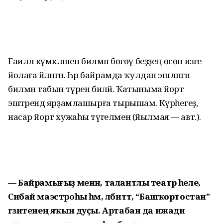
Ғаиләлә күмәкләшеп билмән бөгөү беҙҙең өсөн изге
йолаға әйләнгән. Һәр байрамда ҡулдан эшләнгән
билмән табын түрен биләй. Ҡатыныма йорт
эштәрен­дә ярҙамлашырға тырышам. Күрәһегеҙ,
насар йорт хужаһы түгелмен (йылмая — авт.).
— Байрамығыҙ менән, талантлы театр әһеле,
Сибай маэстроһы һәм, әлбиттә, “Башҡортостан”
гәзитенең яҡын дуҫы. Артабан да ижади