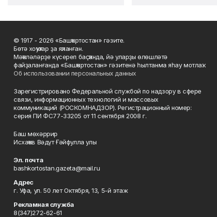
© 1917 - 2026 «Башҡортостан» гәзите.
Бөтә хоҡуҡтар ҙа яҡланған.
Мәҡәләләрҙе күсереп баҫҡанда, йә уларҙы өлөшләтә
файҙаланғанда «Башҡортостан» гәзитенә һылтанма яһау мотлаҡ.
Об использовании персональных данных
Зарегистрировано Федеральной службой по надзору в сфере
связи, информационных технологий и массовых
коммуникаций (РОСКОМНАДЗОР). Регистрационный номер:
серия ПИ ФС77-33205 от 11 сентября 2008 г.
Баш мөхәррир
Исхаҡов Вәдүт Ғәйфулла улы
Эл. почта
bashkortostan.gazeta@mail.ru
Адрес
г. Уфа, ул. 50 лет Октября, 13, 5-й этаж
Рекламная служба
8(347)272-62-61