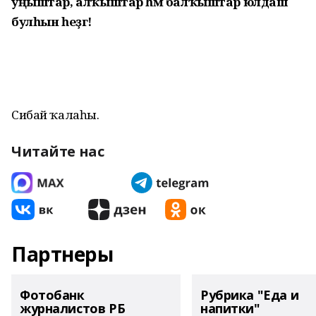
уңыштар, алҡыштар һәм балҡыштар юлдаш
булһын һеҙгә!
Сибай ҡалаһы.
Читайте нас
Партнеры
Фотобанк
Рубрика "Еда и
журналистов РБ
напитки"