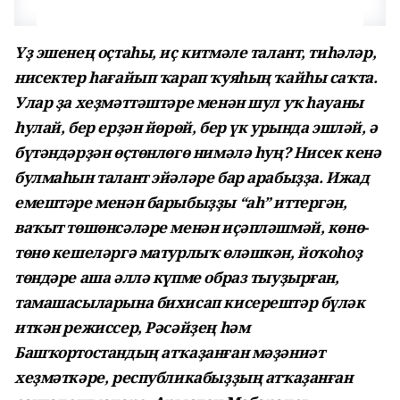
Үҙ эшенең оҫтаһы, иҫ китмәле талант, тиһәләр,
нисектер һағайып ҡарап ҡуяһың ҡайһы саҡта.
Улар ҙа хеҙмәттәштәре менән шул уҡ һауаны
һулай, бер ерҙән йөрөй, бер үк урында эшләй, ә
бүтәндәрҙән өҫтөнлөгө нимәлә һуң? Нисек кенә
булмаһын талант эйәләре бар арабыҙҙа. Ижад
емештәре менән барыбыҙҙы “аһ” иттергән,
ваҡыт төшөнсәләре менән иҫәпләшмәй, көнө-
төнө кешеләргә матурлыҡ өләшкән, йоҡоһоҙ
төндәре аша әллә күпме образ тыуҙырған,
тамашасыларына бихисап кисерештәр бүләк
иткән режиссер, Рәсәйҙең һәм
Башҡортостандың атҡаҙанған мәҙәниәт
хеҙмәткәре, республикабыҙҙың атҡаҙанған