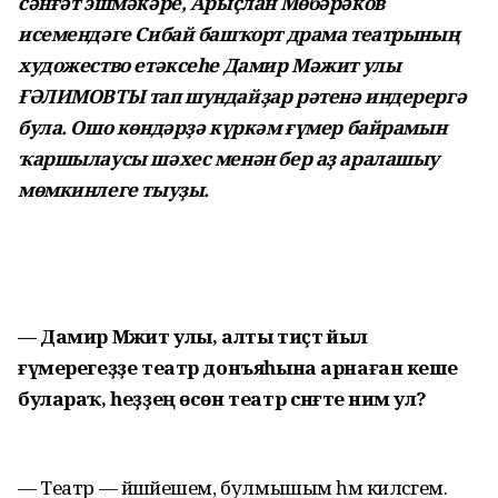
сәнғәт эшмәкәре, Арыҫлан Мөбәрәков
исемендәге Сибай башҡорт драма театрының
художество етәксеһе Дамир Мәжит улы
ҒӘЛИМОВТЫ тап шундайҙар рәтенә индерергә
була. Ошо көндәрҙә күркәм ғүмер байрамын
ҡаршылаусы шәхес менән бер аҙ аралашыу
мөмкинлеге тыуҙы.
— Дамир Мәжит улы, алты тиҫтә йыл
ғүмерегеҙҙе театр донъяһына арнаған кеше
булараҡ, һеҙҙең өсөн театр сәнғәте нимә ул?
— Театр — йәшәйешем, булмышым һәм киләсәгем.