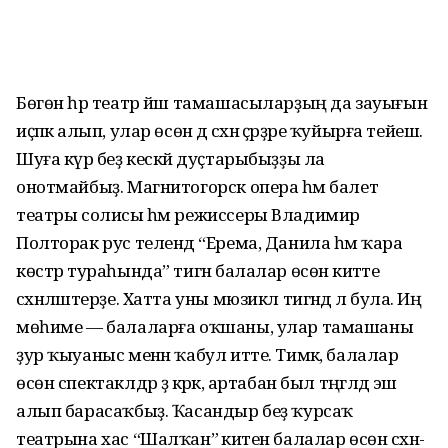
Бөгөн һәр театр йәш тамаша­сыларҙың да зауығын
иҫәпкә алып, улар өсөн дә сәхнә әҫәрҙәре ҡуйырға тейеш.
Шуға күрә беҙ кескәй дуҫтарыбыҙҙы ла
онотмайбыҙ. Магнитогорск опера һәм балет
театры солисы һәм режиссеры Владимир
Полторак рус телендә “Ерема, Данила һәм ҡара
көстәр тураһында” тигән балалар өсөн әкиәтте
сәхнәләштерҙе. Хатта уны мюзикл тигәндә лә була. Иң
мөһиме — балаларға оҡшаны, улар тамашаны
ҙур ҡыуаныс менән ҡабул итте. Тимәк, балалар
өсөн спектаклдәр ҙә кәрәк, артабан был тәңгәлдә эш
алып барасаҡ­быҙ. Ҡасандыр беҙ ҡурсаҡ
театрына хас “Шалҡан” әкиәтен балалар өсөн сәхнә­