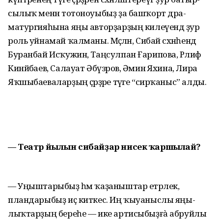
сылыҡ менән тотоно­уыбыҙ ҙа башҡорт дра­
матургия­һына яңы авторҙарҙың килеүендә ҙур
роль уйнамай ҡалманы. Мәҫәлән, Сибай сәхнәһендә
Буранбай Исҡужин, Таңсулпан Ғарипова, Рәлиф
Кинйәбаев, Салауат Әбүзәров, Әминә Яхина, Лира
Яҡшыбаеваларҙың әҫәрҙә­ре тәүге “сирҡаныс” алды.
— Театр йылын сибайҙар нисек ҡаршылай?
— Уңыштарыбыҙ һәм ҡаҙа­ныш­тар етәрлек,
пландарыбыҙ иҫ киткес. Иң ҡыуаныслы яңы­
лыҡ­тарҙың береһе — ике арти­сыбыҙғà абруйлы