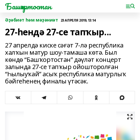
Башҡортостан
Әҙәбиәт һәм мәҙәниәт
23 АПРЕЛЯ 2019, 13:14
27-һендә 27-се тапҡыр...
27 апрелдә киске сәғәт 7-лә республика
халҡын матур шоу-тамаша көтә. Был
көндө “Башҡортостан” дәүләт концерт
залында 27-се тапҡыр ойошторолған
“Һылыуҡай” асыҡ республика матурлыҡ
бәйгеһенең финалы үтәсәк.