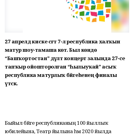
27 апрелдә киске сәғәт 7-лә республика халҡын
матур шоу-тамаша көтә. Был көндө
“Башҡортостан” дәүләт концерт залында 27-се
тапҡыр ойошторолған “Һылыуҡай” асыҡ
республика матурлыҡ бәйгеһенең финалы
үтәсәк.
Быйыл бәйге республиканың 100 йыллыҡ
юбилейына, Театр йылына һәм 2020 йылда