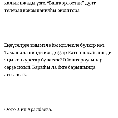
халыҡ ижады үҙәге, “Башҡортостан” дәүләт
телерадиокомпанияһы ойоштора.
Еңеүселәрҙе ҡиммәтле һәм иҫтәлекле бүләктәр көтә.
Тамашала ниндәй йондоҙҙар ҡатнашасаҡ, ниндәй
яңы конкурстар буласаҡ? Ойоштороусылар
серҙе сисмәй. Барыһы ла бәйге барышында
асыласаҡ.
Фото: Ләйлә Аралбаева.