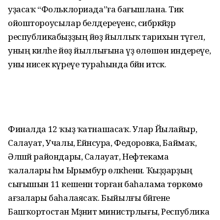
уҙасаҡ “Фольклориада”ға бағышлана. Тик
ойоштороусылар белдереүенсә, сибәркәйҙәр
республикабыҙҙың йөҙ йыллыҡ тарихын түгел, ә
уның киләһе йөҙ йыллығына үҙ өлөшөн индереүе,
уны нисек күреүе тураһында бәйән итәсәк.
Финалда 12 ҡыҙ ҡатнашасаҡ. Улар Йылайыр,
Салауат, Учалы, Ейәнсура, Федоровка, Баймаҡ,
Әлшәй райондары, Салауат, Нефтекама
ҡалалары һәм Ырымбур өлкәһенән. Ҡыҙҙарҙың
сығышын 11 кешенән торған баһалама төркөмө
ағзалары баһалаясаҡ. Быйылғы бәйгене
Башҡортостан Мәҙәниәт министрлығы, Республика