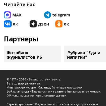
Читайте нас
Партнеры
Фотобанк
Рубрика "Еда и
журналистов РБ
напитки"
© 1917 - 2026 «Башҡортостан» гәзите.
Бөтә хоҡуҡтар ҙа яҡланған.
Мәҡәләләрҙе күсереп баҫҡанда, йә уларҙы өлөшләтә
файҙаланғанда «Башҡортостан» гәзитенә һылтанма яһау мотлаҡ.
Об использовании персональных данных
Зарегистрировано Федеральной службой по надзору в сфере