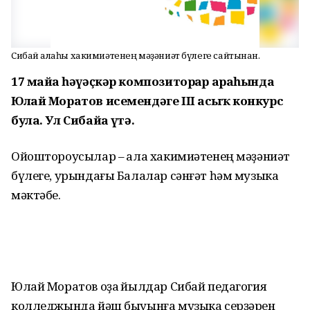
Сибай ҡалаһы хакимиәтенең мәҙәниәт бүлеге сайтынан.
17 майҙа һәүәҫкәр композиторҙар араһында
Юлай Моратов исемендәге III асыҡ конкурс
була. Ул Сибайҙа үтә.
Ойоштороусылар – ҡала хакимиәтенең мәҙәниәт
бүлеге, урындағы Балалар сәнғәт һәм музыка
мәктәбе.
Юлай Моратов оҙаҡ йылдар Сибай педагогия
колледжында йәш быуынға музыка серҙәрен