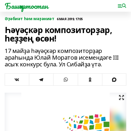
Башҡортостан
Әҙәбиәт һәм мәҙәниәт
6 МАЯ 2019, 17:05
Һәүәҫкәр композиторҙар,
һеҙҙең өсөн!
17 майҙа һәүәҫкәр композиторҙар
араһында Юлай Моратов исемендәге III
асыҡ конкурс була. Ул Сибайҙа үтә.