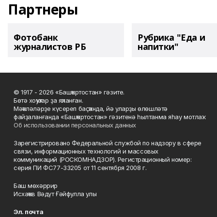
Партнеры
Фотобанк
Рубрика "Еда и
журналистов РБ
напитки"
© 1917 - 2026 «Башҡортостан» гәзите.
Бөтә хоҡуҡтар ҙа яҡланған.
Мәҡәләләрҙе күсереп баҫҡанда, йә уларҙы өлөшләтә
файҙаланғанда «Башҡортостан» гәзитенә һылтанма яһау мотлаҡ.
Об использовании персональных данных
Зарегистрировано Федеральной службой по надзору в сфере
связи, информационных технологий и массовых
коммуникаций (РОСКОМНАДЗОР). Регистрационный номер:
серия ПИ ФС77-33205 от 11 сентября 2008 г.
Баш мөхәррир
Исхаҡов Вәдүт Ғәйфулла улы
Эл. почта