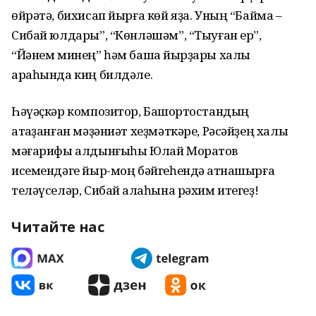
өйрәтә, бихисап йырға көй яҙа. Уның “Баймаҡ –
Сибай юлдары”, “Көнләшәм”, “Тыуған ер”,
“Йәнем минең” һәм башҡа йырҙары халыҡ
араһында киң билдәле.
Һәүәҫкәр композитор, Башҡортостандың
атҡаҙанған мәҙәниәт хеҙмәткәре, Рәсәйҙең халыҡ
мәғарифы алдынғыһы Юлай Моратов
исемендәге йыр-моң бәйгеһендә ҡатнашырға
теләүселәр, Сибай ҡалаһына рәхим итегеҙ!
Читайте нас