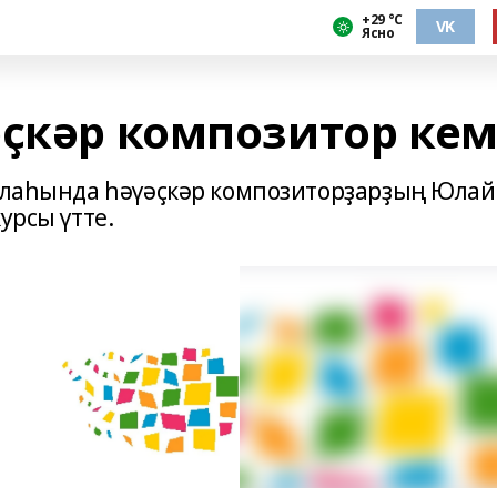
+29 °С
VK
Ясно
әҫкәр композитор кем
ҡалаһында һәүәҫкәр композиторҙарҙың Юлай
урсы үтте.