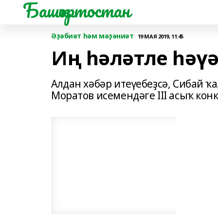
Башҡортостан
Әҙәбиәт һәм мәҙәниәт
19 МАЯ 2019, 11:45
Иң һәләтле һәү
Алдан хәбәр итеүебеҙсә, Сибай 
Моратов исемендәге III асыҡ конк