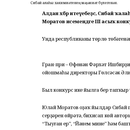
Сибай ҡалаһы хакимиәтенең мәҙәниәт бүлегенән.
Алдан хәбәр итеүебеҙсә, Сибай ҡал
Моратов исемендәге III асыҡ конк
Унда республиканың төрлө төбәген
Гран-при – Өфөнән Фәрхәт Ишбирҙи
ойошмаһы директоры Гөлсәсәк Әли
Был конкурс ике йылға бер тапҡыр 
Юлай Моратов оҙаҡ йылдар Сибай 
серҙәрен өйрәтә, бихисап көй автор
“Тыуған ер”, “Йәнем минең” һәм ба