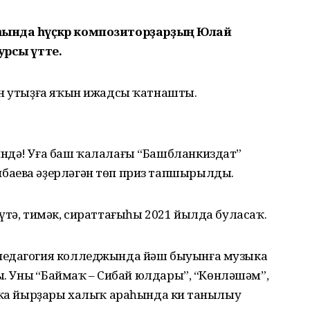
аһында һәүәҫкәр композиторҙарҙың Юлай
урсы үтте.
ән утыҙға яҡын ижадсы ҡатнашты.
ндә! Уға баш ҡалалағы “Башбланкиздат”
баева әҙерләгән төп приз тапшырылды.
үтә, тимәк, сираттағыһы 2021 йылда буласаҡ.
педагогия колледжында йәш быуынға музыка
ы. Уның “Баймаҡ – Сибай юлдары”, “Көнләшәм”,
шҡа йырҙары халыҡ араһында киң танылыу