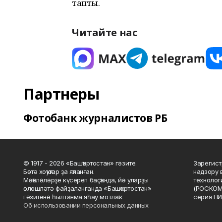
тапты.
Читайте нас
Партнеры
Фотобанк журналистов РБ
© 1917 - 2026 «Башҡортостан» гәзите.
Зарегист
Бөтә хоҡуҡтар ҙа яҡланған.
надзору 
Мәҡәләләрҙе күсереп баҫҡанда, йә уларҙы
технолог
өлөшләтә файҙаланғанда «Башҡортостан»
(РОСКОМ
гәзитенә һылтанма яһау мотлаҡ.
серия ПИ
Об использовании персональных данных