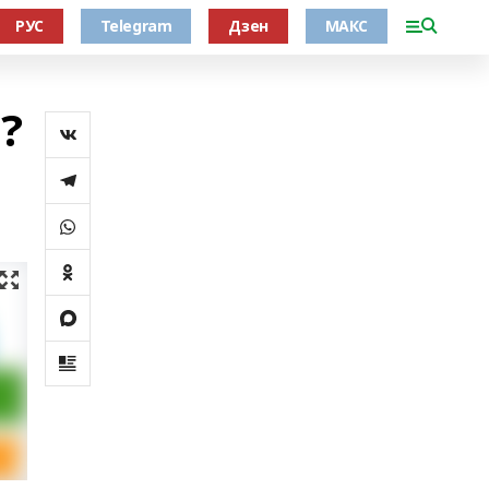
РУС
Telegram
Дзен
МАКС
?