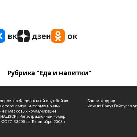
Рубрика "Еда и напитки"
рировано Федеральной службой по
Баш мөхәррир
в сфере связи, информационных
Исхаҡов Вәдүт Ғәйфулла у
ий и массовых коммуникаций
НАДЗОР). Регистрационный номер:
 ФС77-33205 от 11 сентября 2008 г.