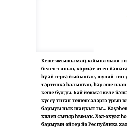
Кеше яҙмышы маңлайына яҙыла ти
белеп-танып, хөрмәт итеп йәшә
һүҙ әйтергә йыйынғас, шулай тип
тәртипкә һалынған, һәр эше пла
кеше булды. Бай йөкмәт­келе йә
күсеү тигән төшөнсәләргә урын юҡ
барыуы ныҡ шаңҡытты... Кәүҙә­һе
килеп сығыр һымаҡ. Хәл-әхүәл һор
барыуын әйтер йә Рес­пуб­лика ха