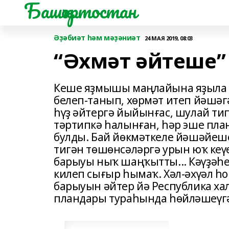
Башҡортостан
Әҙәбиәт һәм мәҙәниәт
24 МАЯ 2019, 08:03
“Әхмәт әйтеше”
Кеше яҙмышы маңлайына яҙыла т
белеп-танып, хөрмәт итеп йәшә
һүҙ әйтергә йыйынғас, шулай ти
тәртипкә һалынған, һәр эше пла
булды. Бай йөкмәт­келе йәшәйеш
тигән төшөнсәләргә урын юҡ кеү
барыуы ныҡ шаңҡытты... Кәүҙә­һ
килеп сығыр һымаҡ. Хәл-әхүәл һо
барыуын әйтер йә Рес­пуб­лика х
пландары тураһында һөйләшеүгә к