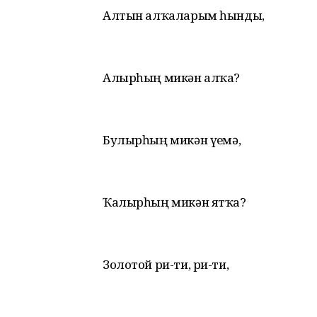
Алтын алҡаларым һынды,
Алырһың микән алҡа?
Булырһың микән үҙемә,
Ҡалырһың микән ятҡа?
Золотой ри-ти, ри-ти,