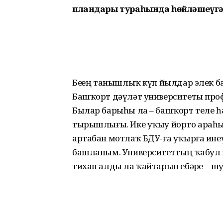
пландары тураһында һөйләшеүгә к
Беҙҙең танышлыҡ күп йылдар элек 
Башҡорт дәү­ләт университеты профе
Былар барыһы ла – баш­ҡорт теле һ
ты­рыш­лығы. Ике уҡыу йорто ара­
артабан мотлаҡ БДУ-ға уҡырға инеүҙе
башланым. Уни­верситеттың ҡабул и
тихан алды ла ҡайтарып ебәр­ҙе – ш