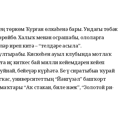
ең төркөм Ҡурған өлкә­һенә барҙы. Ундағы төбәк
рөй­бөҙ. Халыҡ менән осрашабыҙ, ололарға
әр иреп китә – “тел­дәре асыла”.
 ултырабыҙ. Кискеһен ауыл клубында мотлаҡ
ға иҫ киткес бай милли ке­йем­дәрен кейеп
ай, бейеүҙәр күрһәтә. Беҙ үҙ сиратыбыҙҙа ҡу­рай
йтҡас, универси­тет­тың “Йәнгүзәл” башҡорт
­та­ры “Аҡ стакан, биле нәҙек”, “Золо­той ри-