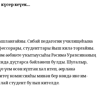
үсер кеүек...
башланғайны. Сибай педагогия училищеһына
ссор­ҙа­ры, студенттары йыш килә тор­ғай­ны.
әм әҙәбиәте уҡы­тыу­сыһы Рәсимә Ураҡсинаның
һында дуҫтарса бәйләнеш булды. Шуғалыр,
 үҙем өсөн күптән хәл итеп, әҙерләнә
теү ко­мис­сияһы минән бер көндә ике им­
улай студент булып кителде.