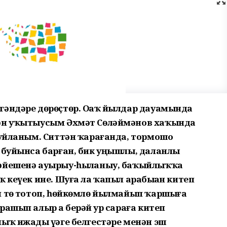
гәндәре дөрөҫтөр. Оҙаҡ йылдар дауамында
гән уҡытыусым Әхмәт Сөләймәнов хаҡында
 уйланым. Ситтән ҡарағанда, тормошо
н буйынса барған, бик уңышлы, даланлы
шәйешенә ауырыу-һыҙланыу, баҡыйлыҡҡа
 кеүек ине. Шуға ла ҡапыл арабыҙҙан китеп
н төҙ тотоп, һөйкөмлө йылмайып ҡаршыға
ашып алыр ҙа берәй ҙур сараға китеп
лыҡ ижады үҙәге белгестәре менән эш