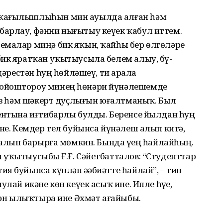
а ҡағылышлыһын мин ауыл­да алған һәм
арлау, фән­ни нығытыу кеүек ҡабул иттем.
емалар миңә бик яҡын, ҡайһы бер өлгөләрҙе
бик ярат­ҡан уҡытыусыла белем алыу, бү­
 дәрестән һуң һөйләшеү, тиҙ арала
 ойоштороу минең һөнәри йүнәлешемде
таз һәм шәкерт дуҫлығын юғалтманыҡ. Был
дентына иғтибарлы булды. Беренсе йылдан һуң
ине. Кемдер тел буйынса йүнәлеш алып китә,
р алып барырға мөмкин. Бында үҙең һайлайһың.
уҡытыусыбыҙ Ғ.Ғ. Сәйет­бат­талов: “Студенттар
я буйынса күпләп әҙәбиәтте һайлай”, – тип
улай икәне көн кеүек асыҡ ине. Ипле һүҙе,
енән ылыҡтыра ине Әхмәт ағайыбыҙ.