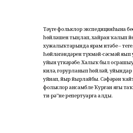
Тәүге фольклор экспедиция­һына беҙҙ
һөйлә­шен тыңлап, хайран ҡалып йө­
хужалыҡтарында ярҙам итәбеҙ – тегел
Һөйләгәндәрен түкмәй-сәсмәй яҙып
уйын үткәрәбеҙ. Халыҡ был осра­шыу
килә, ғорурланып һөйләй, уйындар уйн
уйнап, йыр йырлайбыҙ. Сә­фәрҙән ҡа
фольклор ансамбле Ҡурған яғы таҡмаҡ
ти-рә”не репертуарға алды.