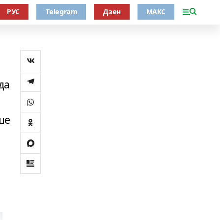
РУС
Telegram
Дзен
МАКС
да
ше