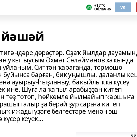
+17 °С
VK
Облачно
 йәшәй
игәндәре дөрөҫтөр. Оҙаҡ йылдар дауамын
гән уҡытыусым Әхмәт Сөләймәнов хаҡында
п уйланым. Ситтән ҡарағанда, тормошо
н буйынса барған, бик уңышлы, даланлы ке
енә ауырыу-һыҙланыу, баҡыйлыҡҡа күсеү
ек ине. Шуға ла ҡапыл арабыҙҙан китеп
ен төҙ тотоп, һөйкөмлө йылмайып ҡаршыға
рашып алыр ҙа берәй ҙур сараға китеп
алыҡ ижады үҙәге белгестәре менән эш
үсер кеүек...