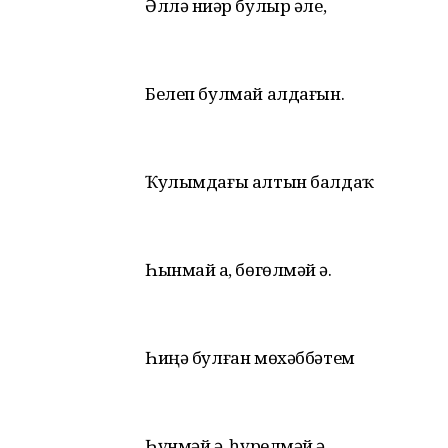
Әллә ниҙәр булыр әле,
Белеп булмай алдағын.
Ҡулымдағы алтын балдаҡ
Һынмай ҙа, бөгөлмәй ҙә.
Һиңә булған мөхәббәтем
Һүнмәй ҙә, һүрелмәй ҙә.