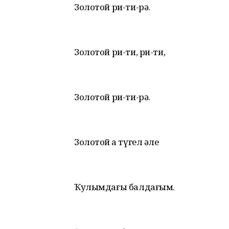
Золотой ри-ти-рә.
Золотой ри-ти, ри-ти,
Золотой ри-ти-рә.
Золотой ҙа түгел әле
Ҡулымдағы балдағым.