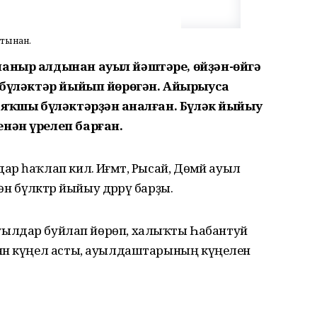
йтынан.
ланыр алдынан ауыл йәштәре, өйҙән-өйгә
н бүләктәр йыйып йөрөгән. Айырыуса
р яҡшы бүләктәрҙән һаналған. Бүләк йыйыу
нән үрелеп барған.
р һаҡлап килә. Иғмәт, Рысай, Дөмәй ауыл
н бүләктәр йыйыу дәррәү барҙы.
штәр ауылдар буйлап йөрөп, халыҡты Һабантуй
нән күңел асты, ауылдаштарының күңелен