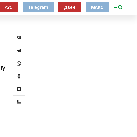
РУС
Telegram
Дзен
МАКС
ыу