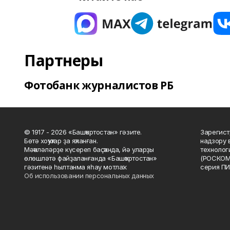
Партнеры
Фотобанк журналистов РБ
© 1917 - 2026 «Башҡортостан» гәзите.
Зарегист
Бөтә хоҡуҡтар ҙа яҡланған.
надзору 
Мәҡәләләрҙе күсереп баҫҡанда, йә уларҙы
технолог
өлөшләтә файҙаланғанда «Башҡортостан»
(РОСКОМ
гәзитенә һылтанма яһау мотлаҡ.
серия ПИ
Об использовании персональных данных