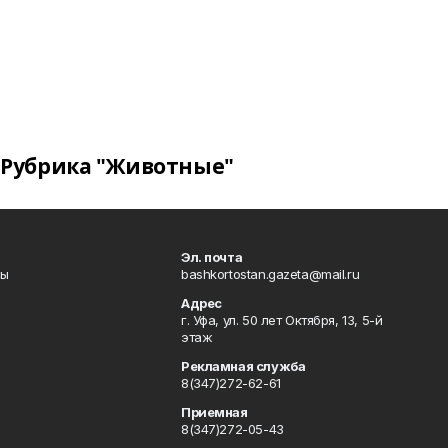
Рубрика "Животные"
Эл. почта
лы
bashkortostan.gazeta@mail.ru
Адрес
г. Уфа, ул. 50 лет Октября, 13, 5-й
этаж
Рекламная служба
8(347)272-62-61
Приемная
8(347)272-05-43