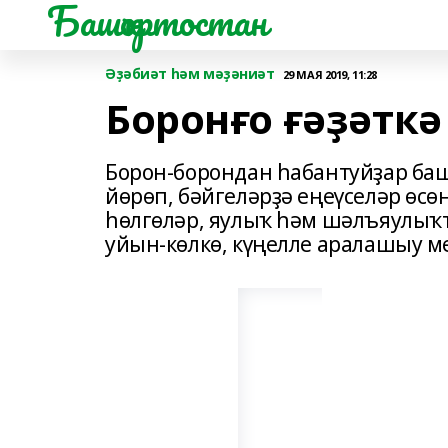
Башҡортостан
Әҙәбиәт һәм мәҙәниәт
29 МАЯ 2019, 11:28
Боронғо ғәҙәткә 
Борон-борондан һабантуйҙар ба
йөрөп, бәйгеләрҙә еңеүселәр өс
һөлгөләр, яулыҡ һәм шәлъяулыҡт
уйын-көлкө, күңелле аралашыу м