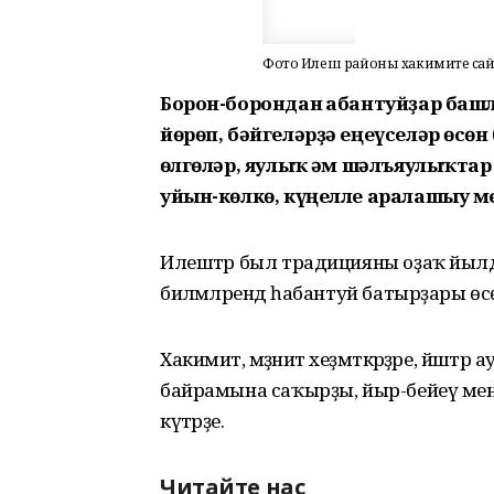
Фото Илеш районы хакимиәте са
Борон-борондан һабантуйҙар баш
йөрөп, бәйгеләрҙә еңеүселәр өсө
һөлгөләр, яулыҡ һәм шәлъяулыҡта
уйын-көлкө, күңелле аралашыу ме
Илештәр был традицияны оҙаҡ йылда
биләмәләрендә һабантуй батырҙары өсө
Хакимиәт, мәҙәниәт хеҙмәткәрҙәре, йә
байрамына саҡырҙы, йыр-бейеү ме
күтәрҙе.
Читайте нас