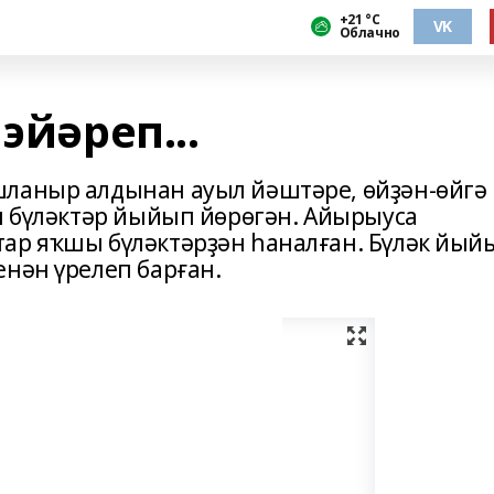
+21 °С
VK
Облачно
эйәреп...
шланыр алдынан ауыл йәштәре, өйҙән-өйгә
өн бүләктәр йыйып йөрөгән. Айырыуса
ар яҡшы бүләктәрҙән һаналған. Бүләк йый
енән үрелеп барған.