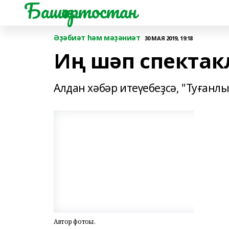
Башҡортостан
Әҙәбиәт һәм мәҙәниәт
30 МАЯ 2019, 19:18
Иң шәп спектак
Алдан хәбәр итеүебеҙсә, "Туғанл
Автор фотоһы.