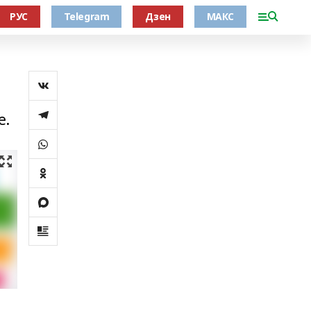
РУС
Telegram
Дзен
МАКС
е.