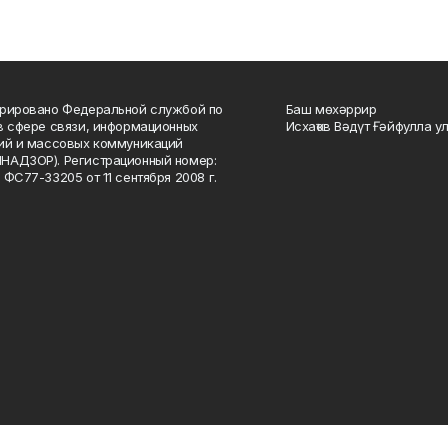
рировано Федеральной службой по
Баш мөхәррир
в сфере связи, информационных
Исхаҡов Вәдүт Ғәйфулла у
ий и массовых коммуникаций
НАДЗОР). Регистрационный номер:
 ФС77-33205 от 11 сентября 2008 г.