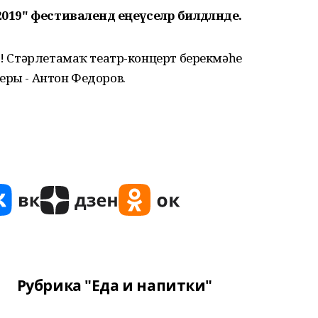
2019" фестивалендә еңеүселәр билдәләнде.
н"! Стәрлетамаҡ театр-концерт берекмәһе
еры - Антон Федоров.
Рубрика "Еда и напитки"