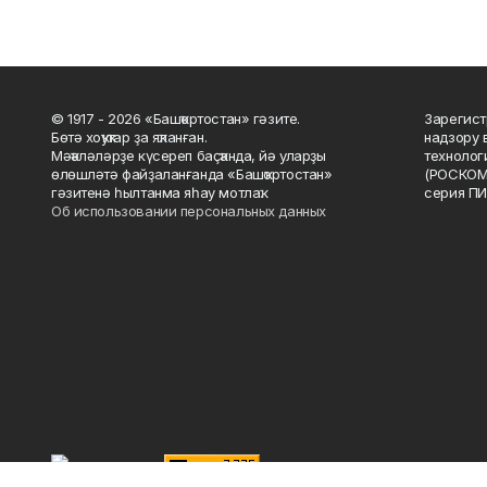
© 1917 - 2026 «Башҡортостан» гәзите.
Зарегист
Бөтә хоҡуҡтар ҙа яҡланған.
надзору 
Мәҡәләләрҙе күсереп баҫҡанда, йә уларҙы
технолог
өлөшләтә файҙаланғанда «Башҡортостан»
(РОСКОМ
гәзитенә һылтанма яһау мотлаҡ.
серия ПИ
Об использовании персональных данных