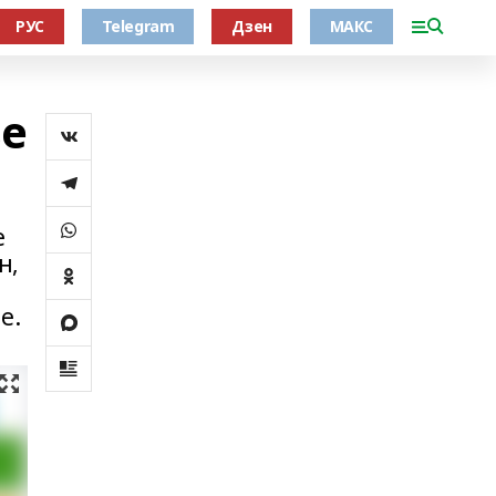
РУС
Telegram
Дзен
МАКС
ҙе
е
н,
е.