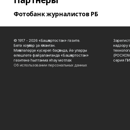
Фотобанк журналистов РБ
© 1917 - 2026 «Башҡортостан» гәзите.
Зарегист
Бөтә хоҡуҡтар ҙа яҡланған.
надзору 
Мәҡәләләрҙе күсереп баҫҡанда, йә уларҙы
технолог
өлөшләтә файҙаланғанда «Башҡортостан»
(РОСКОМ
гәзитенә һылтанма яһау мотлаҡ.
серия ПИ
Об использовании персональных данных