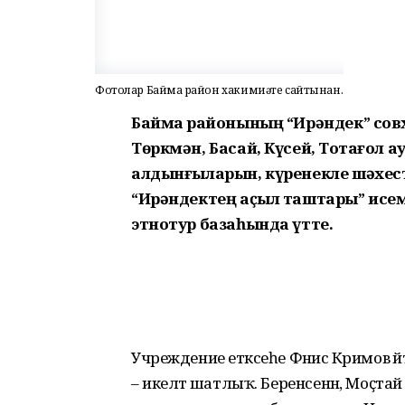
Фотолар Баймаҡ район хакимиәте сайтынан.
Баймаҡ районының “Ирәндек” совх
Төркмән, Басай, Күсей, Тоҡтағол
алдынғыларын, күренекле шәхест
“Ирәндектең аҫыл таштары” исе
этнотур базаһында үтте.
Учреждение етәксеһе Фәнис Кәримов 
– икеләтә шатлыҡ. Беренсенән, Моҫт