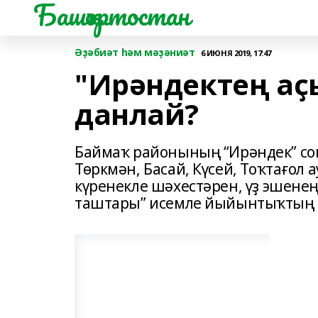
Башҡортостан
Әҙәбиәт һәм мәҙәниәт
6 ИЮНЯ 2019, 17:47
"Ирәндектең аҫ
данлай?
Баймаҡ районының “Ирәндек” сов
Төркмән, Басай, Күсей, Тоҡтағо
күренекле шәхестәрен, үҙ эшене
таштары” исемле йыйынтыҡтың ис