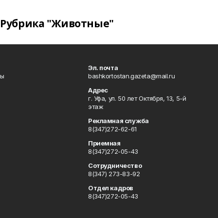
Рубрика "Животные"
Эл. почта
лы
bashkortostan.gazeta@mail.ru
Адрес
г. Уфа, ул. 50 лет Октября, 13, 5-й
этаж
Рекламная служба
8(347)272-62-61
Приемная
8(347)272-05-43
Сотрудничество
8(347) 273-83-92
Отдел кадров
8(347)272-05-43