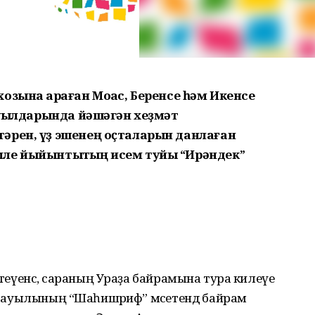
озына ҡараған Моҡас, Беренсе һәм Икенсе
 ауылдарында йәшәгән хеҙмәт
әрен, үҙ эшенең оҫталарын данлаған
мле йыйынтыҡтың исем туйы “Ирәндек”
әйтеүенсә, сараның Ураҙа байрамына тура килеүе
ай ауылының “Шаһишәриф” мәсетендә байрам