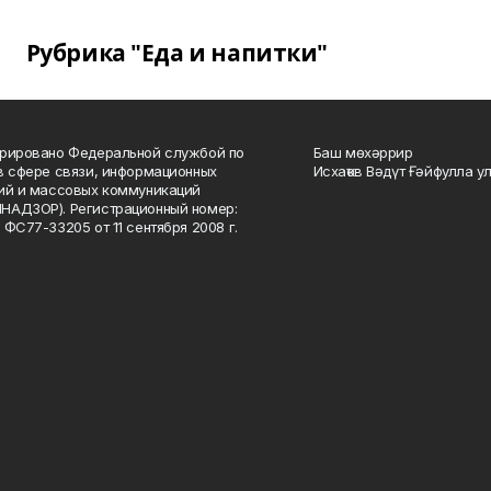
Рубрика "Еда и напитки"
рировано Федеральной службой по
Баш мөхәррир
в сфере связи, информационных
Исхаҡов Вәдүт Ғәйфулла у
ий и массовых коммуникаций
НАДЗОР). Регистрационный номер:
 ФС77-33205 от 11 сентября 2008 г.