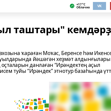
+17 °С
VK
Облачно
ыл таштары" кемдәр
хозына ҡараған Моҡас, Беренсе һәм Икенс
л ауылдарында йәшәгән хеҙмәт алдынғылары
ң оҫталарын данлаған “Ирәндектең аҫыл
ем туйы “Ирәндек” этнотур базаһында үтт