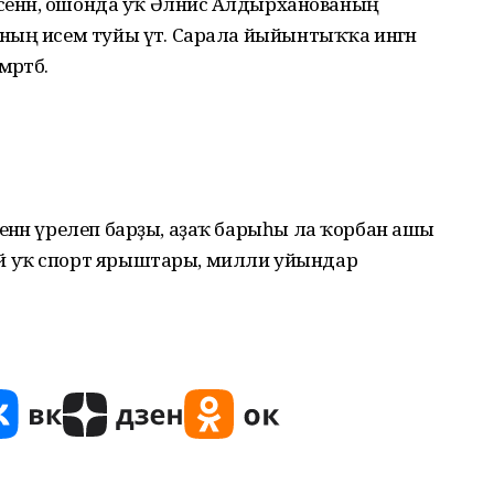
нсенән, ошонда уҡ Әлнисә Алдырханованың
ның исем туйы үтә. Сарала йыйынтыҡҡа ингән
ртәбә.
нән үрелеп барҙы, аҙаҡ барыһы ла ҡорбан ашы
й уҡ спорт ярыштары, милли уйындар