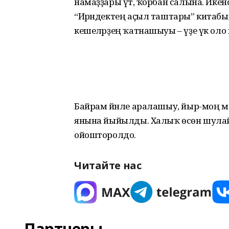
намаҙҙары үтә, ҡорбан салына. Ике
“Ирәндектең аҫыл таштары” китабы
кешеләрҙең ҡатнашыуы – үҙе үк оло мә
Байрам йәнле аралашыу, йыр-моң ме
янына йыйылды. Халыҡ өсөн шула
ойошторолдо.
Читайте нас
Партнеры