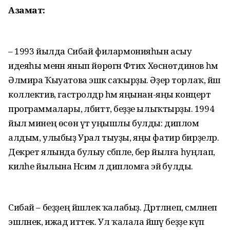
Азамат:
– 1993 йылда Сибай филар­монияһын асыу
идеяһы менән янып йөрөгән Фәтих Хөснөтдинов һәм
Әлмира Ҡыуатова эшкә саҡырҙы. Әҙер торлаҡ, йәш
коллектив, гастролдәр һәм яңынан-яңы концерт
программалары, әлбиттә, беҙҙе ылыҡтырҙы. 1994
йыл минең өсөн үтә уңышлы булды: диплом
алдым, улыбыҙ Урал тыуҙы, яңы фатир бирҙеләр.
Декрет ялында булыу сәбәпле, бер йылға һуңлап,
киләһе йылына Нәсимә лә дипломға эйә булды.
Сибай – беҙҙең йәшлек ҡалабыҙ. Дәртләнеп, сәмләнеп
эшләнек, ижад иттек. Ул ҡалала йәшәү беҙҙе күп