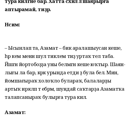
тура килгәне бар. Хатта сәхнәлә лә шаярырға
аптырамай, тиҙәр.
Нәсимә:
– Ысынлап та, Азамат – бик аралашыусан кеше,
һәр кем менән шул тиклем тиҙ уртаҡ тел таба.
Йәшәгән йортобоҙҙа уны белмәгән кеше юҡтыр. Шаян­
лы­ғы ла бар, кәрәк урында етди ҙә була белә. Мин,
йомшағыраҡ холоҡло булараҡ, балаларҙы
артыҡ иркәләп тә ебәрәм, шундай саҡтарҙа Азаматҡа
талап­саныраҡ булырға тура килә.
Азамат: