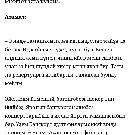
мәнфәғәтен алға ҡуябыҙ.
Азамат:
– Ә инде тамашасыларға килгәндә, улар ҡайҙа ла
бер үк. Иң мөһиме – үҙең ихлас бул. Кешеләр
алдына асыҡ күңел, яҡшы кәйеф менән сыҡһаң,
улар ҙа һиңә шундай хистәр менән яуап бирә. Тағы
ла репертуарға иғтибарлы, талапсан булыу
мөһим.
Эйе, Нәсимә әйтмешләй, бө­гөнгөбөҙгә шөкөр тип
йәшәйбеҙ. Яратып башҡарған эшебеҙ,
концерттарыбыҙға ихлас йөрөгән тамашасыбыҙ
бар. Үҙем Баш­ҡорт дәүләт филармонияһында
эшләйем. Ә Нәсимә “Ауаз” исемле фольклор