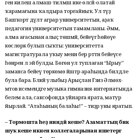
генә килеш алмаш-тилмәш ике өләсәй-олатай
ҡарамағына ҡалдыра торғайныҡ. Ул тәүҙә
Башҡорт дәүләт аграр университетын, аҙаҡ
педагогия университетын тамамланы. Әммә,
алма ағасынан алыҫ төшмәй, бейеүгә һөйөүе
көслөрәк булып сыҡты: университетта
магистратурала уҡыу менән бер рәттән бейеүсе
һөнәренә лә эйә булды. Бөгөн ул туплаған “Ырыу”
заманса бейеү төркөмө йәштәр араһында билдәле
була бара. Бәләкәй улыбыҙ Арыҫлан Ғәзиз Әлмөхә­
мәтов исемендәге музыка гимназия-интернатында
белем ала, саксофонда уйнарға ярата, матур
йырлай. “Атаһының балаһы!” – тиҙәр уны яратып.
– Тормошта һеҙ ниндәй кеше? Азаматтың бик
шуҡ кеше икәнен коллегаларынан ишетергә