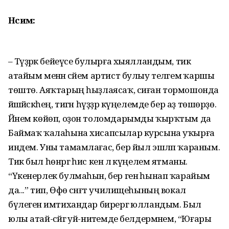
Нәсимә:
– Тәүҙәрәк бейеүсе булырға хыялландым, тик
атайым менән әсәйем артист булыу теләгемә ҡаршы
төштө. Аяҡтарың һыҙла­ясаҡ, сиған тормошонда
йәшә­йәсәкһең, тигән һүҙҙәр күңе­лемде бер аҙ төшөрҙө.
Йәнем көйөп, оҙон толомдарымды ҡырҡтым да
Баймаҡ ҡалаһына хисапсылар курсына уҡырға
индем. Уны тамамлағас, бер йыл эшләп ҡараным.
Тик был һөнәргә һис кенә лә күңелем ятманы.
“Үкенерлек булмаһын, бер генә һынап ҡарайым
да...” тип, Өфө сәнғәт училищеһының вокал
бүлегенә имтихандар бирергә юлландым. Был
юлы атай-әсәйгә уй-ниәтемде белдермәнем, “Юғары