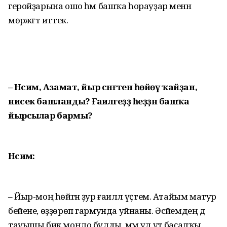
геройҙарына ошо һәм башҡа һорауҙар менән
мөрәжәғәт иттек.
– Нәсимә, Азамат, йыр сәнғәтенә һөйөү ҡайҙан,
нисек башланды? Ғаиләгеҙҙә һеҙҙән башҡа
йырсылар бармы?
Нәсимә:
– Йыр-моң һөйгән ҙур ғаиләлә үҫтем. Атайым матур
бейене, өҙҙөрөп гармунда уйнаны. Әсә­йемдең дә
тауышы бик моңло булды, әммә ул үтә баҫалҡы