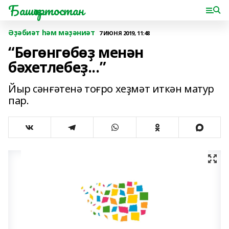
Башҡортостан
Әҙәбиәт һәм мәҙәниәт
7 ИЮНЯ 2019, 11:48
“Бөгөнгөбөҙ менән
бәхетлебеҙ...”
Йыр сәнғәтенә тоғро хеҙмәт иткән матур
пар.