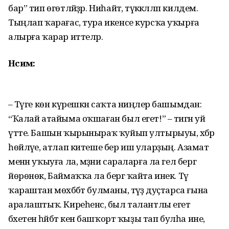
бар” тип өгөтләйҙәр. Ниһайәт, тәүәккәлләп килдем.
Тыңлап ҡарағас, тура икенсе курсҡа уҡырға
алырға ҡарар иттеләр.
Нәсимә:
– Тәүге көн күрешкән саҡта ниңәлер башымдан:
“Ҡалай атайыма оҡшаған был егет!” – тигән уй
үтте. Башын ҡырыныраҡ ҡуйып ултырыуы, хәбәр
һөйләүе, атлап китеше бер иш уларҙың. Азамат
менән уҡыуға ла, мәҙәни сараларға ла гел бергә
йөрөнөк, Баймаҡҡа ла бергә ҡайта инек. Тәү
ҡараштан мөхәббәт булманы, тәүҙә дуҫтарса ғына
аралаштыҡ. Киреһенсә, был талантлы егет
бәхетенә һәйбәт кенә башҡорт ҡыҙы тап булһа ине,