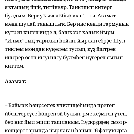
яҡташың йәшәй, тигәйнеләр. Танышып китергә
булдым. Бергә уҡыясаҡбыҙ икән”, – ти. Азамат
менән шулай таныштыҡ. Бер нисә көндән гармунын
күтәреп килеп инде лә, башҡорт халыҡ йыры
“Ильяс”тың тарихын һөйләп, йырлап ебәрҙе. Шул
тиклем моңдан күңелем тулып, күҙ йәштәрен
йәшерер өсөн йыуыныу бүлмәһенә йүгереп сығып
киттем.
Азамат:
– Баймаҡ һөнәрселек учили­щеһында иретеп
йәбештереүсе һөнәренә эйә булып, әрме хеҙмәтен үтеп,
бер нисә йыл эшләп ташланым. Һәүәҫкәрҙәр­ҙең смотр-
концерттарында йырлаған һайын “Өфөгә уҡырға