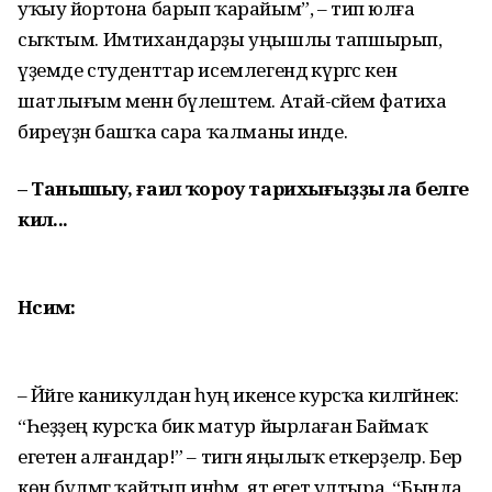
уҡыу йортона барып ҡарайым”, – тип юлға
сыҡтым. Имтихандарҙы уңышлы тапшырып,
үҙемде студенттар исем­легендә күргәс кенә
шатлығым менән бүлештем. Атай-әсәйемә фатиха
биреүҙән башҡа сара ҡалманы инде.
– Танышыу, ғаилә ҡороу тарихығыҙҙы ла белге
килә...
Нәсимә:
– Йәйге каникулдан һуң икенсе курсҡа килгәйнек:
“Һеҙҙең курсҡа бик матур йырлаған Баймаҡ
егетен алғандар!” – тигән яңылыҡ еткерҙеләр. Бер
көн бүлмәгә ҡайтып инһәм, ят егет ултыра. “Бында