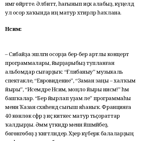
нәмәгә өйрәтте. Әлбиттә, һағынып иҫкә алабыҙ, күңелдә
ул осор хаҡында иң матур хәтирәләр һаҡлана.
Нәсимә:
– Сибайҙа эшләгән осорҙа бер-бер артлы концерт
программалары, йырҙарыбыҙ тупланған
альбомдар сығарҙыҡ: “Ғәлиәба­ныу” музыкаль
спектакле, “Евровидение”, “Заман заңы – халҡым
йыры”, “Исемдәре Нәсимә, моңло йыры нисәмә!” һәм
башҡалар. “Бер йырлап уҙам әле” программаһы
менән Ҡазан сәхнәһендә сығыш яһаныҡ. Францияға
40 көнлөк сәфәр ҙә иҫ киткес матур тәьҫораттар
ҡалдырҙы. Әммә үткәндәр менән йәшәмәйбеҙ,
бөгөнгөбөҙ ҙә ҡәнәғәтләндерә. Хәҙер күберәк балаларҙың