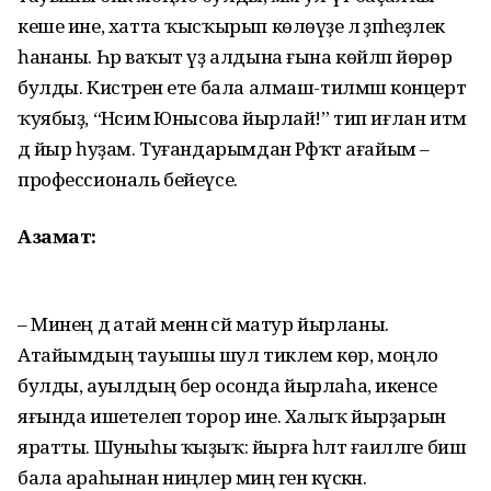
кеше ине, хатта ҡысҡырып көлөүҙе лә әҙәпһеҙлек
һананы. Һәр ваҡыт үҙ алдына ғына көй­ләп йөрөр
булды. Кистәрен ете бала алмаш-тилмәш концерт
ҡуябыҙ, “Нәсимә Юнысова йырлай!” тип иғлан итәм
дә йыр һуҙам. Туғандарымдан Рәфҡәт ағайым –
профессиональ бе­йеүсе.
Азамат:
– Минең дә атай менән әсәй матур йырланы.
Атайымдың тауышы шул тиклем көр, моңло
булды, ауылдың бер осонда йырлаһа, икенсе
яғында ишетелеп торор ине. Халыҡ йырҙарын
яратты. Шуныһы ҡыҙыҡ: йырға һәләт ғаиләләге биш
бала араһынан ниңәлер миңә генә күскән.