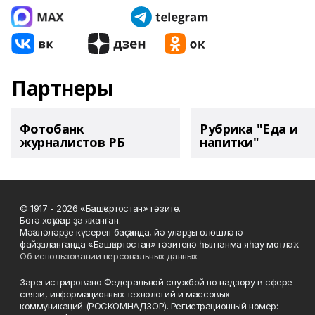
Партнеры
Фотобанк
Рубрика "Еда и
журналистов РБ
напитки"
© 1917 - 2026 «Башҡортостан» гәзите.
Бөтә хоҡуҡтар ҙа яҡланған.
Мәҡәләләрҙе күсереп баҫҡанда, йә уларҙы өлөшләтә
файҙаланғанда «Башҡортостан» гәзитенә һылтанма яһау мотлаҡ.
Об использовании персональных данных
Зарегистрировано Федеральной службой по надзору в сфере
связи, информационных технологий и массовых
коммуникаций (РОСКОМНАДЗОР). Регистрационный номер: