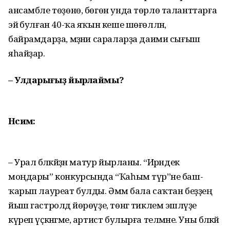
ансамбле төҙөнө, бөгөн унда төрлө таланттарға
эйә булған 40-ҡа яҡын кеше шөғөлләнә,
байрамдарҙа, мәҙәни сараларҙа даими сығыш
яһай­ҙар.
– Улдарығыҙ йырлаймы?
Нәсимә:
– Урал бәләкәйҙән матур йырланы. “Ирәндек
моңдары” конкурсында “Ҡаһым түрә”не баш­
ҡарып лауреат булды. Әммә бала саҡтан беҙҙең
йыш гастролдә йөрөүҙе, төнгә тиклем эшләүҙе
күреп үҫкәнгәме, артист булырға теләмәне. Уны бәләкәй