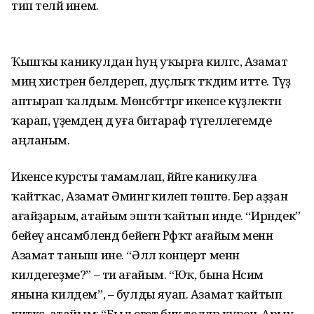
тип теләй инем.
Ҡышҡы каникулдан һуң уҡырға килгәс, Азамат
миңә хистәрен белдереп, дуҫлыҡ тәҡдим итте. Тәүҙә
аптырап ҡалдым. Мөнәсәбәттәргә икенсе күҙлектән
ҡарап, үҙемдең дә уға битараф түгеллегемде
аңланым.
Икенсе курсты тамамлап, йәйге каникулға
ҡайтҡас, Азамат Әмингә килеп төштө. Бер аҙҙан
ағайҙарым, атайым эштән ҡайтып инде. “Ирәндек”
бейеү ансамблендә бейегән Рәфҡәт ағайым менән
Азамат таныш ине. “Әллә концерт менән
килдегеҙме?” – ти ағайым. “Юҡ, бына Нәсимә
янына килдем”, – булды яуап. Азамат ҡайтып
киткәс, атайым: “Был егет бик телдәр күренә. Арыу