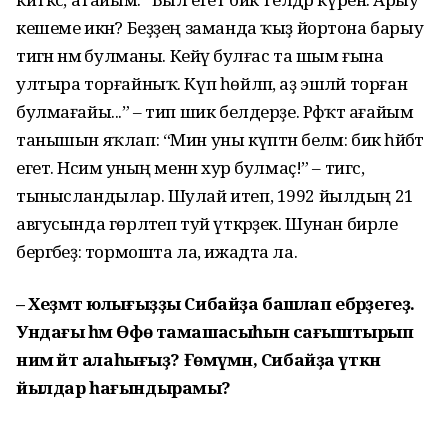
кешеме икән? Беҙҙең заманда ҡыҙ йортона барыу
тигән нәмә булманы. Кейәү булғас та шым ғына
ултыра торғайныҡ. Күп һөйләп, аҙ эшләй торған
булмағайы...” – тип шик белдерҙе. Рәфҡәт ағайым
танышын яҡлап: “Мин уны күптән беләм: бик һәйбәт
егет. Нәсимә уның менән хур булмаҫ!” – тигәс,
тынысландылар. Шулай итеп, 1992 йылдың 21
авгусында гөрләтеп туй үткәрҙек. Шунан бирле
бергәбеҙ: тормошта ла, ижадта ла.
– Хеҙмәт юлығыҙҙы Сибай­ҙа башлап ебәрҙегеҙ.
Ундағы һәм Өфө тамашасыһын са­ғыш­тырып
нимә әйтә алаһы­ғыҙ? Ғөмүмән, Сибайҙа үткән
йылдар һағындырамы?