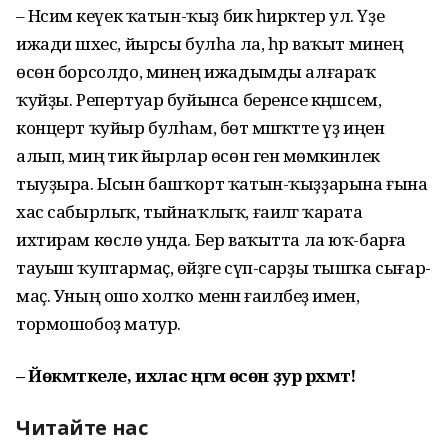
– Нәсимә кеүек ҡатын-ҡыҙ бик һирәктер ул. Үҙе
ижади шәхес, йырсы булһа ла, һәр ваҡыт минең
өсөн борсолдо, минең ижадымды алғараҡ
ҡуйҙы. Репертуар буйынса беренсе кәңәш­сем,
концерт ҡуйыр булһам, бөтә мәшәҡәтте үҙ иңенә
алып, миңә тик йырлар өсөн генә мөмкинлек
тыуҙыра. Ысын башҡорт ҡатын-ҡыҙҙарына ғына
хас сабырлыҡ, тыйнаҡлыҡ, ғаиләгә ҡарата
ихтирам көслө унда. Бер ваҡытта ла юҡ-барға
тауыш ҡуптармаҫ, өйҙәге сүп-сарҙы тышҡа сығар­
маҫ. Уның ошо холҡо менән ғаи­ләбеҙ имен,
тормошобоҙ матур.
– Йөкмәткеле, ихлас әңгәмә өсөн ҙур рәхмәт!
Читайте нас