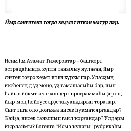
Йыр сәнғәтенә тоғро хеҙмәт иткән матур пар.
Нәсимә һәм Азамат Тимеровтар – башҡорт
эстрадаһында күптән танылыу яулаған, йыр
сәнғәтенә тоғро хеҙмәт иткән күркәм пар. Уларҙың
икеһенең дә үҙ моңо, үҙ тамашасыһы бар, йыл
һайын йөкмәткеле концерт программаһы әҙерләп,
йыр-моң һөйөүселәрҙе ҡыуандырып торалар.
Сәнғәт тигән оло донъяға нисек һуҡмаҡ ярғандар?
Ҡайҙа, нисек танышып ғаилә ҡорғандар? Улдары
йырлаймы? Бөгөнгө “Йома ҡунағы” рубрикаһы