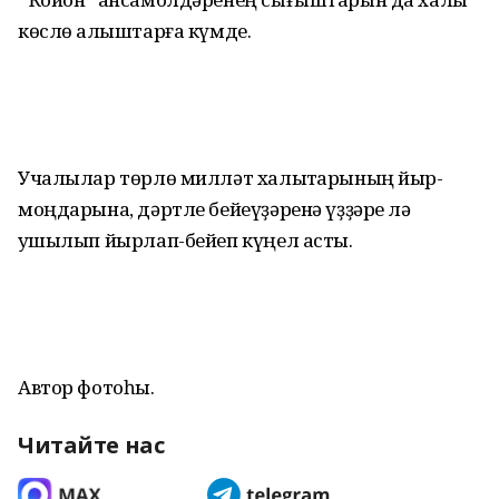
көслө алҡыштарға күмде.
Учалылар төрлө милләт халыҡтарының йыр-
моңдарына, дәртле бейеүҙәренә үҙҙәре лә
ҡушылып йырлап-бейеп күңел асты.
Автор фотоһы.
Читайте нас