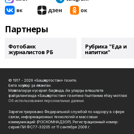
Партнеры
Фотобанк
Рубрика "Еда и
журналистов РБ
напитки"
© 1917 - 2026 «Башҡортостан» гәзите.
Бөтә хоҡуҡтар ҙа яҡланған.
Мәҡәләләрҙе күсереп баҫҡанда, йә уларҙы өлөшләтә
файҙаланғанда «Башҡортостан» гәзитенә һылтанма яһау мотлаҡ.
Об использовании персональных данных
Зарегистрировано Федеральной службой по надзору в сфере
связи, информационных технологий и массовых
коммуникаций (РОСКОМНАДЗОР). Регистрационный номер:
серия ПИ ФС77-33205 от 11 сентября 2008 г.