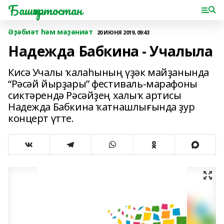
Башҡортостан
Әҙәбиәт һәм мәҙәниәт
20 ИЮНЯ 2019, 09:43
Надежда Бабкина - Учалыла
Кисә Учалы ҡалаһының үҙәк майҙанында
“Рәсәй йырҙары” фестиваль-марафоны
сиктәрендә Рәсәйҙең халыҡ артисы
Надежда Бабкина ҡатнашлығында ҙур
концерт үтте.