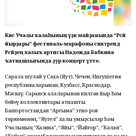
Кисә Учалы ҡалаһының үҙәк майҙанында “Рәсәй
йырҙары” фестиваль-марафоны сиктәрендә
Рәсәйҙең халыҡ артисы Надежда Бабкина
ҡатнашлығында ҙур концерт үтте.
Сарала шулай уҡ Саха (Яҡут), Чечен, Ингушетия
республикаларынан, Кузбасс, Краснодар,
Мәскәү, Саранск ҡалаларынан килгән йыр һәм
бейеү коллективтары ҡатнашты.
Башҡортостандан “Арғымаҡ” этно-рок
төркөмөнөң, “Яугел” халыҡ ҡумыҙсылар һәм
Учалының “Хазина”, “Яйыҡ”, “Йәйғор”, “Ҡалҡан”,
“Ҡойон” ансамблдәренең сығыштарын да халыҡ