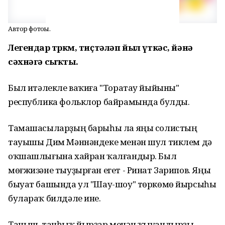
Автор фотоһы.
Легендар төркөм, тиҫтәләп йыл үткәс, йәнә
сәхнәгә сыҡты.
Был иҫтәлекле ваҡиға "Торатау йыйыны"
республика фольклор байрамында булды.
Тамашасыларҙың барыһы ла яңы солистың
тауышы Дим Мәннәндеке менән шул тиклем дә
оҡшашлығына хайран ҡалғандыр. Был
мөғжизәне тыуҙырған егет - Ринат Зарипов. Яңы
быуат башында ул "Шау-шоу" төркөмө йырсыһы
булараҡ билдәле ине.
Таныш, танһыҡ йырҙар менән ҡыуандырҙы