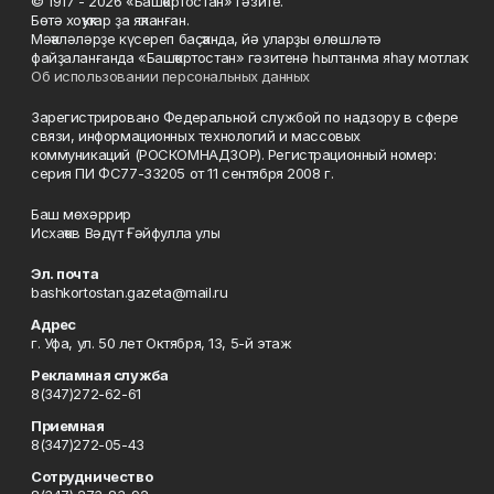
© 1917 - 2026 «Башҡортостан» гәзите.
Бөтә хоҡуҡтар ҙа яҡланған.
Мәҡәләләрҙе күсереп баҫҡанда, йә уларҙы өлөшләтә
файҙаланғанда «Башҡортостан» гәзитенә һылтанма яһау мотлаҡ.
Об использовании персональных данных
Зарегистрировано Федеральной службой по надзору в сфере
связи, информационных технологий и массовых
коммуникаций (РОСКОМНАДЗОР). Регистрационный номер:
серия ПИ ФС77-33205 от 11 сентября 2008 г.
Баш мөхәррир
Исхаҡов Вәдүт Ғәйфулла улы
Эл. почта
bashkortostan.gazeta@mail.ru
Адрес
г. Уфа, ул. 50 лет Октября, 13, 5-й этаж
Рекламная служба
8(347)272-62-61
Приемная
8(347)272-05-43
Сотрудничество