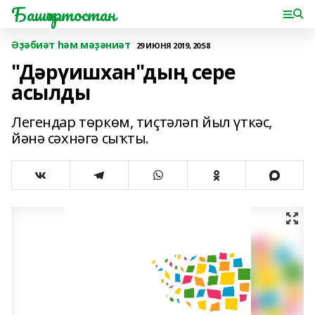
Башҡортостан
Әҙәбиәт һәм мәҙәниәт
29 ИЮНЯ 2019, 20:58
"Дәрүишхан"дың сере
асылды
Легендар төркөм, тиҫтәләп йыл үткәс,
йәнә сәхнәгә сыҡты.