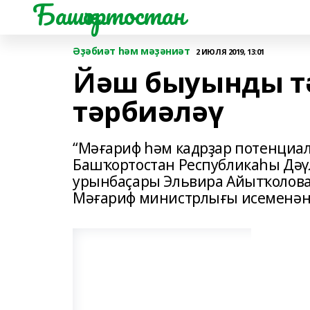
Башҡортостан
Әҙәбиәт һәм мәҙәниәт
2 ИЮЛЯ 2019, 13:01
Йәш быуынды тә
тәрбиәләү
“Мәғариф һәм кадрҙар потенциа
Башҡортостан Республикаһы Дә
урынбаҫары Эльвира Айытҡолова
Мәғариф министрлығы исеменән 