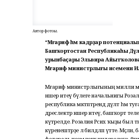
Автор фотоһы.
“Мәғариф һәм кадрҙар потенциал
Башҡортостан Республикаһы Дәүл
урынбаҫары Эльвира Айытҡолова
Мәғариф министрлығы исеменән Илд
Мәғариф министрлығының милли мәғар
нәшер итеү бүлеге начальнигы Роза
республика мәктәптәрендә дәүләт һәм 
дәреслектәр нәшер итеү, башҡорт телен 
күтәрелде. Розалия Рәсих ҡыҙы был тәңг
күренештәрҙе лә билдәләп үтте. Мәҫәл
федераль исемлеккә индерелеүе, йә