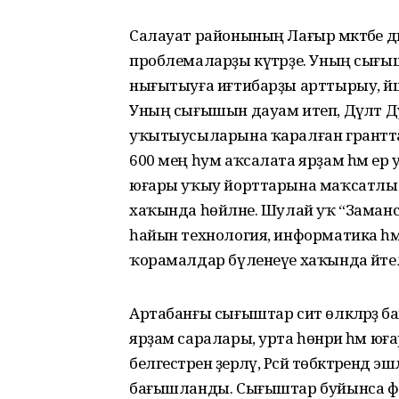
Салауат районының Лағыр мәктәбе ди
проблемаларҙы күтәрҙе. Уның сығы
нығытыуға иғтибарҙы арттырыу, йәш бе
Уның сығышын дауам итеп, Дәүләт Д
уҡытыусыларына ҡаралған гранттар (мә
600 мең һум аҡсалата ярҙам һәм ер у
юғары уҡыу йорттарына маҡсатлы й
хаҡында һөйләне. Шулай уҡ “Заманс
һайын технология, информатика һәм
ҡорамалдар бүленеүе хаҡында әйтелд
Артабанғы сығыштар сит өлкәләрҙә ба
ярҙам саралары, урта һөнәри һәм 
белгестәрен әҙерләү, Рәсәй төбәктәрендә э
бағышланды. Сығыштар буйынса ф