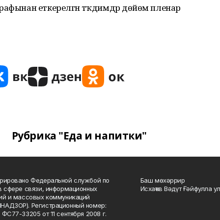
рафынан еткерелгән тәҡдимдәр дөйөм пленар
Рубрика "Еда и напитки"
рировано Федеральной службой по
Баш мөхәррир
в сфере связи, информационных
Исхаҡов Вәдүт Ғәйфулла у
ий и массовых коммуникаций
НАДЗОР). Регистрационный номер:
 ФС77-33205 от 11 сентября 2008 г.