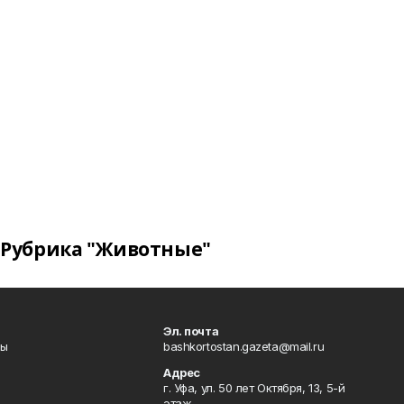
Рубрика "Животные"
Эл. почта
лы
bashkortostan.gazeta@mail.ru
Адрес
г. Уфа, ул. 50 лет Октября, 13, 5-й
этаж