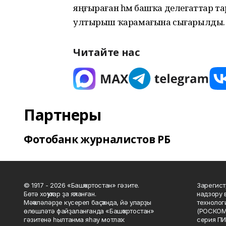
яңғыраған һәм башҡа делегаттар та
ултырыш ҡарамағына сығарылды.
Читайте нас
Партнеры
Фотобанк журналистов РБ
© 1917 - 2026 «Башҡортостан» гәзите.
Зарегист
Бөтә хоҡуҡтар ҙа яҡланған.
надзору 
Мәҡәләләрҙе күсереп баҫҡанда, йә уларҙы
технолог
өлөшләтә файҙаланғанда «Башҡортостан»
(РОСКОМ
гәзитенә һылтанма яһау мотлаҡ.
серия ПИ