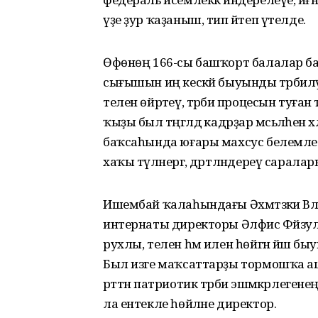
үҙе ҙур ҡаҙаныш, тип әйтеп үтелде.
Өфөнөң 166-сы башҡорт балалар ба
сығышын иң кескәй быуынды тәрбиәлә
телен өйрәтеү, тәрбиә процесын туғ
ҡыҙы был тәңгәлдә кадрҙар мәсьәләһен
баҡсаһында юғары махсус белемле тә
хаҡы түләнергә, дәртләндереү сарала
Ишембай ҡалаһындағы Әхмәтзәки Вәл
интернаты директоры Әлфис Фәйзулл
рухлы, телен һәм илен һөйгән йәш быуы
Был изге маҡсаттарҙы тормошҡа ашы
рәттән патриотик тәрбиә эшмә­кәрлегене
ла ентекле һөйләне директор.