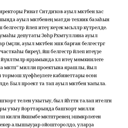
ректоры Ринат Ситдиҡов ауыл мәктәбенә хас
шында ауыл мәктәбенең матди-техник базаһын
лгестәр йәлеп итеү кеүек мәсьәләләр күтәрелде.
умаһы депутаты Зөһрә Рәхмәтуллина ауыл
ҫәлән, ауыл мәктәбенә эшкә барған белгестәргә
часткаһы биреү), йәш белгестәр йәлеп итеүҙе
үнәлтмәләр ярҙамында хәл итеү мөмкинлеге
а мәктәп” милли проектына ярашлы, йыл
 тормош хәүефһеҙлеге кабинеттары өсөн
е. Был проект та тап ауыл мәктәбенә ҡағыла.
шҡорт телен уҡытыу, был йәһәттән талап ителгән
юғары уҡыу йорттарында башҡорт милли
шләп килгән йәкшәмбе мәктәптәренең эшмәкәрлегенә
екер алышыуҙар ойошторолдо, уларҙа