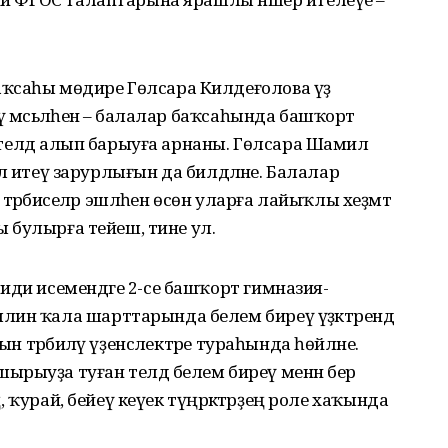
ҡсаһы мөдире Гөлсара Килдеғолова үҙ
ү мәсьәләһенә – балалар баҡсаһында башҡорт
ан телдә алып барыуға арнаны. Гөлсара Шамил
 хәл итеү зарурлығын да билдәләне. Балалар
рбиәселәр эшләһен өсөн уларға лайыҡлы хеҙмәт
ры булырға тейеш, тине ул.
иди исемендәге 2-се башҡорт гимназия-
ин ҡала шарттарында белем биреү үҙәктәрендә
н тәрбиәләү үҙенсәлектәре тураһында һөйләне.
рыуҙа туған телдә белем биреү менән бер
ң, ҡурай, бейеү кеүек түңәрәк­тәрҙең роле хаҡында