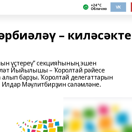
+24 °С
VK
Облачно
рбиәләү – киләсәкте
лын үҫтереү” секцияһының эшен
үләт Йыйылышы – Ҡоролтай рәйесе
 алып барҙы. Ҡоролтай делегаттарын
Илдар Мәүлитбирҙин сәләмләне.