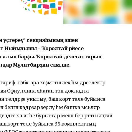
ын үҫтереү” секцияһының эшен
әт Йыйылышы – Ҡоролтай рәйесе
 алып барҙы. Ҡоролтай делегаттарын
ар Мәүлитбирҙин сәләмләне.
иф, төбәк-ара хеҙмәттәшлек һәм дәреслектәр
лия Сәфиуллина яһаған төп докладта
туған телдәрҙе уҡытыу, башҡорт теле буйынса
белгән кадрҙар әҙерләү һәм башҡа мәсьәләләр
әлдәге хәл итәһе бурыстар менән бер рәттән ыңғай
ән, башҡорт теле буйынса 36 комплекттың
ғни ФГОС талаптарына ярашлы нәшер ителеүе –