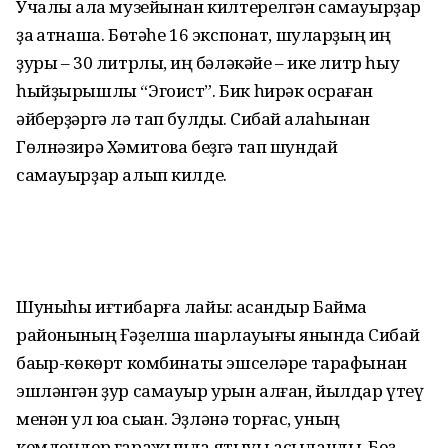
Учалы ҡала музе­йынан килтерелгән самауырҙар
ҙа ҡатнаша. Бөтәһе 16 экспонат, шу­лар­ҙың иң
ҙуры – 30 литрлыҡ, иң бәләкәйе – ике литр һыу
һыйҙы­рыш­лы “Эгоист”. Бик һирәк осраған
әйберҙәргә лә тап булдыҡ. Сибай ҡалаһынан
Гөлнәзирә Хәми­това беҙ­гә тап шундай
самауырҙар алып килде.
Шуныһы иғтибарға лайыҡ: ҡасандыр Баймаҡ
районының Ғәҙелша шарлауығы янында Сибай
баҡыр-көкөрт комбинаты эшселәре тарафынан
эшләнгән ҙур самауыр урын алған, йылдар үтеү
менән ул юҡҡа сыҡҡан. Эҙләнә торғас, уның
кемдеңдер гаражында ятыуы асыҡланды. Беҙ