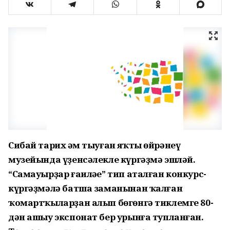
Сибай тарих һәм тыуған яҡты өйрәнеү
музейында үҙенсәлекле күргәҙмә эшләй.
“Самауырҙар ғаиләһе” тип аталған конкурс-
күргәҙмәлә батша заманынан ҡалған
ҡомартҡыларҙан алып бөгөнгә тиклемге 80-
дән ашыу экспонат бер урынға тупланған.