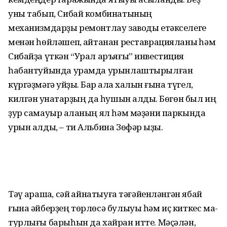
уны табып, Сибай комбинатының
механизмдарҙы ремонтлау заводы етәкселеге
менән һөйләшеп, ҡайтанан реставрация­ланыҡ һәм
Сибайҙа үткән “Урал аръя­ғы” инвестиция
һабантуйында урамда урынлаштырылған
күргәҙ­мәгә ҡуйҙыҡ. Бар ҡала халҡын ғына түгел,
килгән ҡунаҡтарҙың да һу­шын алдыҡ. Бөгөн был иң
ҙур сама­уыр ҡаланың ял һәм мәҙәни паркында
урын алды, – ти Альбина Зөфәр ҡыҙы.
Тәү ҡарашҡа, сәй ҡайнатыуға тәғәйенләнгән ябай
ғына әйберҙең төрлөсә булыуы һәм иҫ киткес ма­
турлығы барыһын да хайран итте. Мәҫәлән,