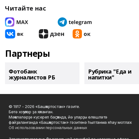
Читайте нас
Партнеры
Фотобанк
Рубрика "Еда и
журналистов РБ
напитки"
© 1917 - 2026 «Башҡортостан» гәзите.
Бөтә хоҡуҡтар ҙа яҡланған.
Мәҡәләләрҙе күсереп баҫҡанда, йә уларҙы өлөшләтә
файҙаланғанда «Башҡортостан» гәзитенә һылтанма яһау мотлаҡ.
Об использовании персональных данных