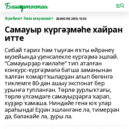
Башҡортостан
Әҙәбиәт һәм мәҙәниәт
26 ИЮЛЯ 2019, 13:30
Cамауыр күргәҙмәһе хайран
итте
Сибай тарих һәм тыуған яҡты өйрәнеү
музейында үҙенсәлекле күргәҙмә эшләй.
“Самауырҙар ғаиләһе” тип аталған
конкурс-күргәҙмәлә батша заманынан
ҡалған ҡомартҡыларҙан алып бөгөнгә
тиклемге 80-дән ашыу экспонат бер
урынға тупланған. Төрлө ҙурлыҡтағы,
төрлө үлсәмдәге самауырҙарға ҡарап,
күҙҙәр ҡамаша. Ниндәйе генә юҡ улар
араһында! Еҙҙән эшләнгәне лә, тимерҙән
дә, бәләкәйе лә, ҙуры ла.