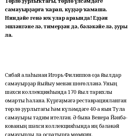
Төрлө ҙурлыҡтағы, төрлө үлсәмдәге
самауырҙарға ҡарап, күҙҙәр ҡамаша.
Ниндәйе генә юҡ улар араһында! Еҙҙән
эшләнгәне лә, тимерҙән дә, бәләкәйе лә, ҙуры
ла.
Сибай ҡалаһынан Игорь Филиппов оҙаҡ йылдар
самауырҙар йыйыу менән шөғөлләнә. Уның
шәхси коллекцияһында 170 йыл тарихлы
ҡомартҡы һаҡлана. Күргәҙмәгә реставрацияланған
төрлө ҙур­лыҡтағы һәм күләмдәге 40-ҡа яҡын Тула
самауыры тәҡдим ителгән. Ә бына Венера Йәнбә­
кованың шәхси коллекцияһында иң бәләкәй
самауырҙы ла осратырға мөмкин.