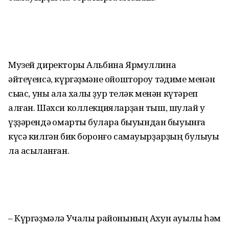
Музей директоры Альбина Ярмуллина
әйтеүенсә, күргәҙмәне ойоштороу тәҡдиме менән
сыҡҡас, уны ҡала халҡы ҙур теләк менән кү­тәреп
алған. Шәхси коллекция­ларҙан тыш, шулай уҡ
үҙҙәрендә ҡо­мартҡы булараҡ быуындан бы­уынға
күсә килгән бик боронғо самауырҙарҙың булыуы
ла асыҡланған.
– Күргәҙмәлә Учалы районының Ахун ауылы һәм