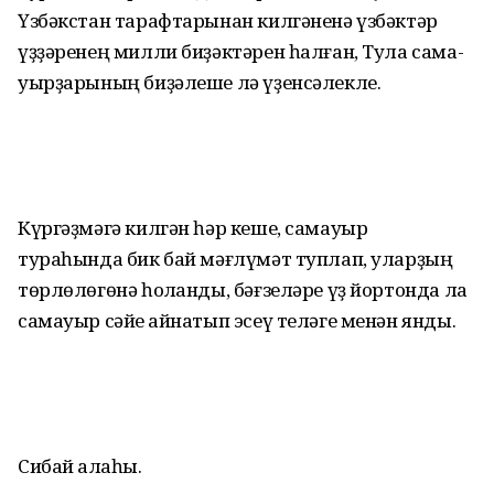
Үзбәкстан тарафтарынан килгәненә үзбәктәр
үҙҙә­ренең милли биҙәктәрен һалған, Тула сама­
уыр­ҙарының биҙәлеше лә үҙен­сәлекле.
Күргәҙмәгә килгән һәр кеше, самауыр
тураһында бик бай мәғлүмәт туплап, уларҙың
төрлөлөгөнә һоҡ­ланды, бәғзеләре үҙ йортонда ла
самауыр сәйе ҡайнатып эсеү теләге менән янды.
Сибай ҡалаһы.