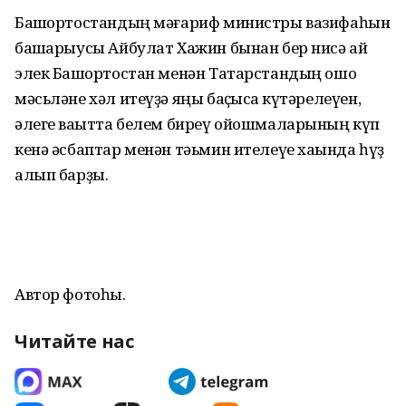
Башҡортостандың мәғариф министры вазифаһын
башҡарыусы Айбулат Хажин бынан бер нисә ай
элек Башҡортостан менән Татарстандың ошо
мәсьләне хәл итеүҙә яңы баҫҡысҡа күтәрелеүен,
әлеге ваҡытта белем биреү ойошмаларының күп
кенә әсбаптар менән тәьмин ителеүе хаҡында һүҙ
алып барҙы.
Автор фотоһы.
Читайте нас