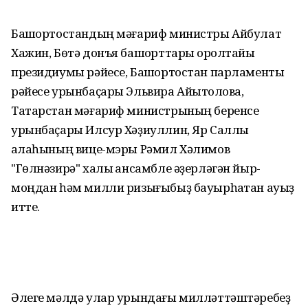
Башҡортостандың мәғариф министры Айбулат
Хажин, Бөтә донъя башҡорттары ҡоролтайы
президиумы рәйесе, Башҡортостан парламенты
рәйесе урынбаҫары Эльвира Айытҡолова,
Татарстан мәғариф министрының беренсе
урынбаҫары Илсур Хәҙиуллин, Яр Саллы
ҡалаһының вице-мэры Рәмил Хәлимов
"Гөлнәзирә" халыҡ ансамбле әҙерләгән йыр-
моңдан һәм милли ризығыбыҙ бауырһаҡтан ауыҙ
итте.
Әлеге мәлдә улар урындағы милләттәштәребеҙ