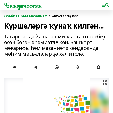
Башҡортостан
Әҙәбиәт һәм мәҙәниәт
21 АВГУСТА 2019, 15:30
Күршеләргә ҡунаҡ килгән...
Татарстанда йәшәгән милләттәштәребеҙ
өсөн бөгөн әһәмиәтле көн. Башҡорт
мәғарифы һәм мәҙәниәте көндәрендә
мөһим мәсъәләләр ҙә хәл ителә.