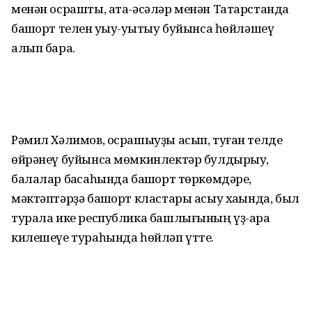
менән осрашты, ата-әсәләр менән Татарстанда
башҡорт телен уҡыу-уҡытыу буйынса һөйләшеү
алып бара.
Рәмил Хәлимов, осрашыуҙы асып, туған телде
өйрәнеү буйынса мөмкинлектәр булдырыу,
балалар баҡсаһында башҡорт төркөмдәре,
мәктәптәрҙә башҡорт кластары асыу хаҡында, был
турала ике республика башлығының үҙ-ара
килешеүе тураһында һөйләп үтте.