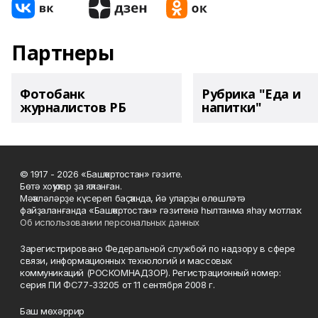
Партнеры
Фотобанк
Рубрика "Еда и
журналистов РБ
напитки"
© 1917 - 2026 «Башҡортостан» гәзите.
Бөтә хоҡуҡтар ҙа яҡланған.
Мәҡәләләрҙе күсереп баҫҡанда, йә уларҙы өлөшләтә
файҙаланғанда «Башҡортостан» гәзитенә һылтанма яһау мотлаҡ.
Об использовании персональных данных
Зарегистрировано Федеральной службой по надзору в сфере
связи, информационных технологий и массовых
коммуникаций (РОСКОМНАДЗОР). Регистрационный номер:
серия ПИ ФС77-33205 от 11 сентября 2008 г.
Баш мөхәррир