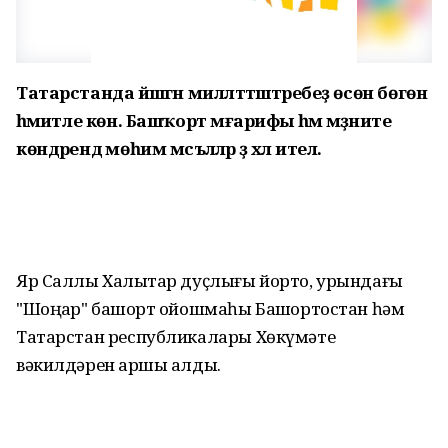
Татарстанда йәшәгән милләттәштәребеҙ өсөн бөгөн
әһәмиәтле көн. Башҡорт мәғарифы һәм мәҙәниәте
көндәрендә мөһим мәсъәләләр ҙә хәл ителә.
Яр Саллы Халыҡтар дуҫлығы йорто, урындағы
"Шоңҡар" башҡорт ойошмаһы Башҡортостан һәм
Татарстан республикалары Хөкүмәте
вәкилдәрен ҡаршы алды.