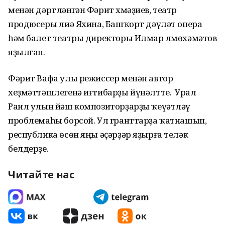
менән дәртләнгән Фәрит Әхмәҙиев, театр
продюсеры Әлиә Яхина, Башҡорт дәүләт опера
һәм балет театры директоры Илмар Әлмөхәмәтов
яҙылған.
Фәрит Вафа улы режиссер менән автор
хеҙмәттәшлегенә иғтибарҙы йүнәлтте. Ә Урал
Раил улын йәш композиторҙарҙы ҡеүәтләү
проблемаһы борсой. Ул гранттарҙа ҡатнашып,
республика өсөн яңы әҫәрҙәр яҙырға теләк
белдерҙе.
Читайте нас