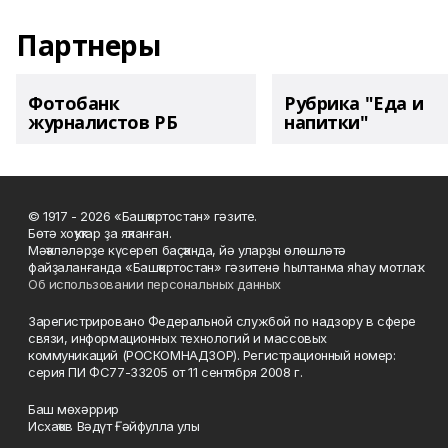
Партнеры
Фотобанк
Рубрика "Еда и
журналистов РБ
напитки"
© 1917 - 2026 «Башҡортостан» гәзите.
Бөтә хоҡуҡтар ҙа яҡланған.
Мәҡәләләрҙе күсереп баҫҡанда, йә уларҙы өлөшләтә
файҙаланғанда «Башҡортостан» гәзитенә һылтанма яһау мотлаҡ.
Об использовании персональных данных
Зарегистрировано Федеральной службой по надзору в сфере
связи, информационных технологий и массовых
коммуникаций (РОСКОМНАДЗОР). Регистрационный номер:
серия ПИ ФС77-33205 от 11 сентября 2008 г.
Баш мөхәррир
Исхаҡов Вәдүт Ғәйфулла улы