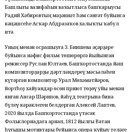
Башлығы вазифаһын ваҡытлыса башҡарыусы
Радий Хәбировтың мәҙәниәт һәм сәнғәт буйынса
кәңәшсеһе Асҡар Абдразаҡов халыҡты ҡабул
итә.
Уның менән осрашыуға З. Биишева әҫәрҙәре
буйынса нәфис фильм төшөрөргә йыйынған
режиссер Руслан Юлтаев, Башҡортостанда йәш
композиторҙарҙы дәртләндереү мәсьәләһен
күтәргән композитор Урал Мөхәмәтйәров,
йортһоҙ хайуандар өсөн приют төҙөү уйы менән
янған Ансар Шәрипов, йәһүд театрына бина
бүлеү кәрәклеген белдергән Алексей Лаптев,
2020 йылда Башҡортостанда үтәсәк
Фольклориадаға арнап, 1812 йылғы Ватан
һуғышы мотивтары буйынса опера ҡуйыу теләге