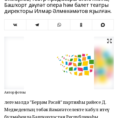
Башҡорт дәүләт опера һәм балет театры
директоры Илмар Әлмөхәмәтов яҙылған.
Автор фотоһы
Әлеге мәлдә "Берҙәм Рәсәй" партияһы рәйесе Д.
Медведевтың төбәк йәмәғәтселекте ҡабул итеү
бүлмәһендә Башҡортостан Республикаһы