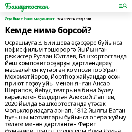
Башҡортостан
Әҙәбиәт һәм мәҙәниәт
22 АВГУСТА 2019, 10:01
Кемде нимә борсой?
Осрашыуға З. Биишева әҫәрҙәре буйынса
нәфис фильм төшөрөргә йыйынған
режиссер Руслан Юлтаев, Башҡортостанда
йәш композиторҙарҙы дәртләндереү
мәсьәләһен күтәргән композитор Урал
Мөхәмәтйәров, йортһоҙ хайуандар өсөн
приют төҙөү уйы менән янған Ансар
Шәрипов, йәһүд театрына бина бүлеү
кәрәклеген белдергән Алексей Лаптев,
2020 йылда Башҡортостанда үтәсәк
Фольклориадаға арнап, 1812 йылғы Ватан
һуғышы мотивтары буйынса опера ҡуйыу
теләге менән дәртләнгән Фәрит
Әхмәҙиев, театр продюсеры Әлиә Яхина,