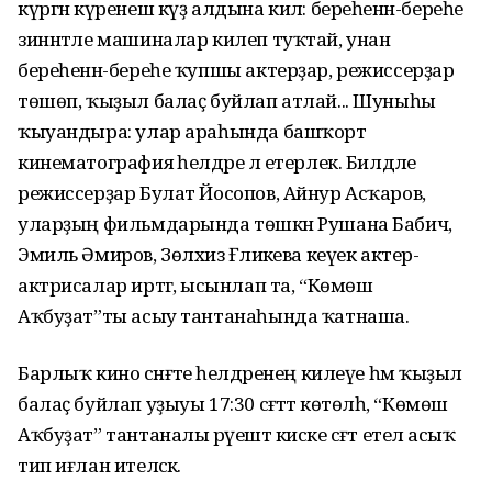
күргән күренеш күҙ алдына килә: береһенән-береһе
зиннәтле машиналар килеп туҡтай, унан
береһенән-береһе ҡупшы актерҙар, режиссерҙар
төшөп, ҡыҙыл балаҫ буйлап атлай... Шуныһы
ҡыуандыра: улар араһында башҡорт
кинематография әһелдәре лә етерлек. Билдәле
режиссерҙар Булат Йосопов, Айнур Асҡаров,
уларҙың фильмдарында төшкән Рушана Бабич,
Эмиль Әмиров, Зөлхизә Ғәликәева кеүек актер-
актрисалар иртәгә, ысынлап та, “Көмөш
Аҡбуҙат”ты асыу тантанаһында ҡатнаша.
Барлыҡ кино сәнғәте әһелдәренең килеүе һәм ҡыҙыл
балаҫ буйлап уҙыуы 17:30 сәғәттә көтөлһә, “Көмөш
Аҡбуҙат” тантаналы рәүештә киске сәғәт етелә асыҡ
тип иғлан ителәсәк.