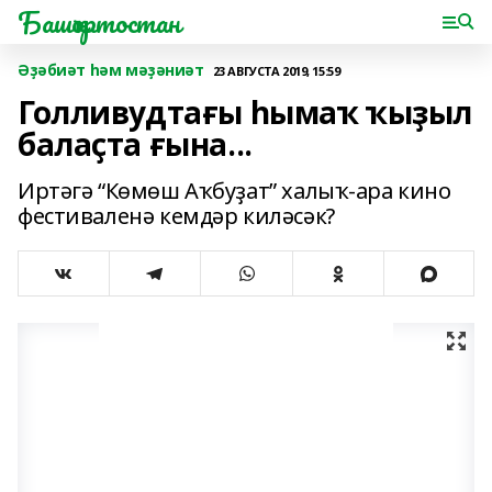
Башҡортостан
Әҙәбиәт һәм мәҙәниәт
23 АВГУСТА 2019, 15:59
Голливудтағы һымаҡ ҡыҙыл
балаҫта ғына...
Иртәгә “Көмөш Аҡбуҙат” халыҡ-ара кино
фестиваленә кемдәр киләсәк?