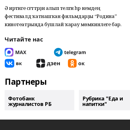
Ә иртәнге сәғәттәрҙән алып теләгән һәр кемдең
фестивалдә ҡатнашҡан фильмдарҙы “Родина”
кинотеатрында бушлай ҡарау мөмкинлеге бар.
Читайте нас
Партнеры
Фотобанк
Рубрика "Еда и
журналистов РБ
напитки"