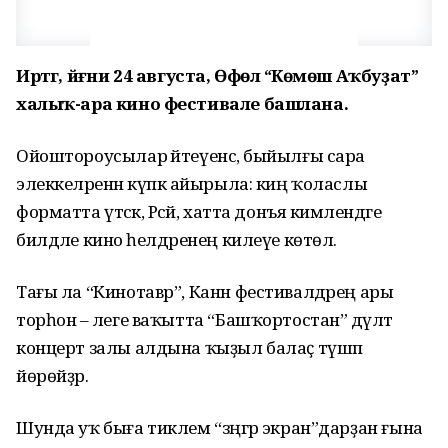
Иртәгә, йәғни 24 августа, Өфөлә “Көмөш Аҡбуҙат”
халыҡ-ара кино фестивале башлана.
Ойоштороусылар әйтеүенсә, быйылғы сара
элеккеләренән күпкә айырыла: киң ҡоласлы
форматта үтәсәк, Рәсәй, хатта донъя кимәлендәге
билдәле кино әһелдәренең килеүе көтөлә.
Тағы ла “Кинотавр”, Канн фестивалдәрең ары
торһон – әлеге ваҡытта “Башҡортостан” дәүләт
концерт залы алдына ҡыҙыл балаҫ түшәп
йөрөйҙәр.
Шунда уҡ быға тиклем “зәңгәр экран”дарҙан ғына