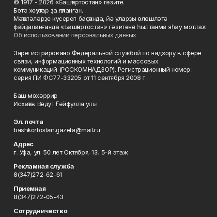
© 1917 - 2026 «Башҡортостан» гәзите.
Бөтә хоҡуҡтар ҙа яҡланған.
Мәҡәләләрҙе күсереп баҫҡанда, йә уларҙы өлөшләтә
файҙаланғанда «Башҡортостан» гәзитенә һылтанма яһау мотлаҡ.
Об использовании персональных данных
Зарегистрировано Федеральной службой по надзору в сфере
связи, информационных технологий и массовых
коммуникаций (РОСКОМНАДЗОР). Регистрационный номер:
серия ПИ ФС77-33205 от 11 сентября 2008 г.
Баш мөхәррир
Исхаҡов Вәдүт Ғәйфулла улы
Эл. почта
bashkortostan.gazeta@mail.ru
Адрес
г. Уфа, ул. 50 лет Октября, 13, 5-й этаж
Рекламная служба
8(347)272-62-61
Приемная
8(347)272-05-43
Сотрудничество