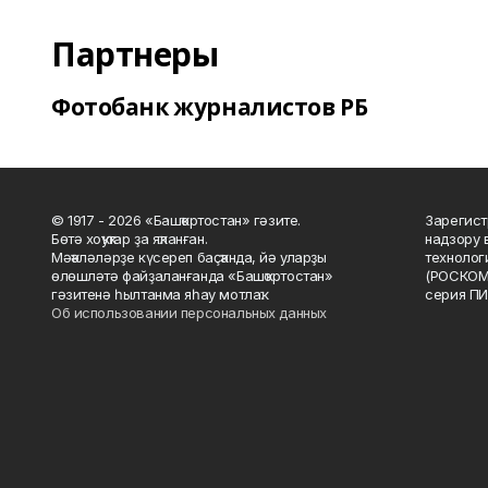
Партнеры
Фотобанк журналистов РБ
© 1917 - 2026 «Башҡортостан» гәзите.
Зарегист
Бөтә хоҡуҡтар ҙа яҡланған.
надзору 
Мәҡәләләрҙе күсереп баҫҡанда, йә уларҙы
технолог
өлөшләтә файҙаланғанда «Башҡортостан»
(РОСКОМ
гәзитенә һылтанма яһау мотлаҡ.
серия ПИ
Об использовании персональных данных