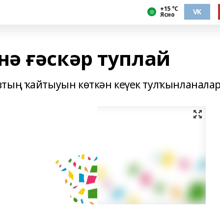
+15 °С
VK
Ясно
ә ғәскәр туплай
тың ҡайтыуын көткән кеүек тулҡынланалар.