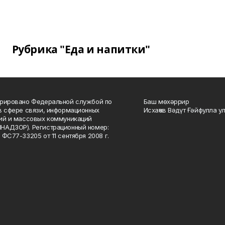
Рубрика "Еда и напитки"
рировано Федеральной службой по
Баш мөхәррир
в сфере связи, информационных
Исхаҡов Вәдүт Ғәйфулла у
ий и массовых коммуникаций
НАДЗОР). Регистрационный номер:
 ФС77-33205 от 11 сентября 2008 г.