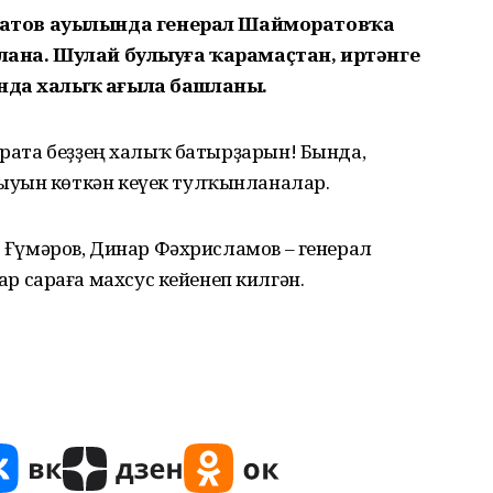
атов ауылында генерал Шайморатовҡа
шлана. Шулай булыуға ҡарамаҫтан, иртәнге
ында халыҡ ағыла башланы.
 Ярата беҙҙең халыҡ батырҙарын! Бында,
ыуын көткән кеүек тулҡынланалар.
с Ғүмәров, Динар Фәхрисламов – генерал
 сараға махсус кейенеп килгән.