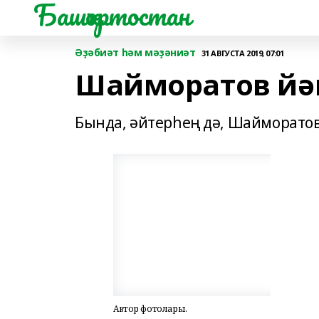
Башҡортостан
Әҙәбиәт һәм мәҙәниәт
31 АВГУСТА 2019, 07:01
Шайморатов йән
Бында, әйтерһең дә, Шайморатов
Автор фотолары.