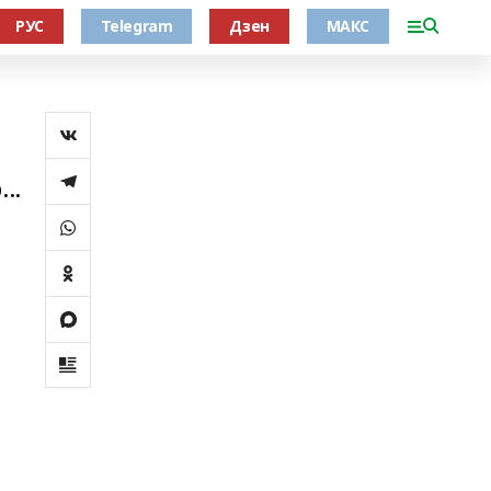
РУС
Telegram
Дзен
МАКС
..