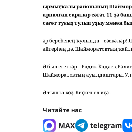
Ҡырмыҫҡалы районының Шаймор
арналған саралар сәғәт 11-ҙә ба
сәғәт туғыҙ тулып уҙыу менән б
Һәр береһенең ҡулында – сәскәләр!
әйтерһең дә, Шайморатовтың ҡайт
Ә был егеттәр – Радик Ҡадаев, Рәли
Шайморатовтың ауылдаштары. Улар
Ә тышта көҙ. Киҫкен ел иҫә...
Читайте нас