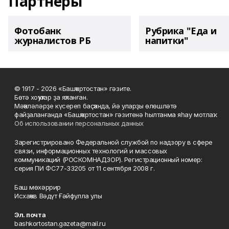
Партнеры
Фотобанк
Рубрика "Еда и
журналистов РБ
напитки"
© 1917 - 2026 «Башҡортостан» гәзите.
Бөтә хоҡуҡтар ҙа яҡланған.
Мәҡәләләрҙе күсереп баҫҡанда, йә уларҙы өлөшләтә
файҙаланғанда «Башҡортостан» гәзитенә һылтанма яһау мотлаҡ.
Об использовании персональных данных
Зарегистрировано Федеральной службой по надзору в сфере
связи, информационных технологий и массовых
коммуникаций (РОСКОМНАДЗОР). Регистрационный номер:
серия ПИ ФС77-33205 от 11 сентября 2008 г.
Баш мөхәррир
Исхаҡов Вәдүт Ғәйфулла улы
Эл. почта
bashkortostan.gazeta@mail.ru