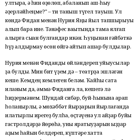
ултыра, ә һин өҙөлөп, ҡабаланып аш-һыу
әҙерләйһеңме?" – ти таныш түгел тауыш. Ул
көндә Фидан менән Нурия Яңы йыл тапшырыуы
алып бара ине. Тәнәфес ваҡытында тамаҡ ялғап
алырға сыҡҡан булғандар икән. Һуңынан ғәйбәткә
һүҙ ҡалдырмау өсөн өйгә ҡайтып ашар булдылар.
Нурия менән Фиданды өйләндереп ҡуйыусылар
ҙа булды. Мин бит үҙем дә – театрҙа эшләгән
кеше. Кемдең кемлеген беләм. Ҡайһы саҡта
иланым да, әммә Фиданға ла, кешегә лә
һиҙҙермәнем. Шундай сибәр, буй-һынына ҡарап
һоҡланырлыҡ, ә мөхәббәт йырҙарын йырлағанда
илатырлыҡ ирегеҙ булһа, өҫтәүенә ул айҙар буйы
гастролдәрҙә йөрөһә, уны яратыуҙарын ҡыҙҙар
аҙым һайын белдереп, күптәре хатта