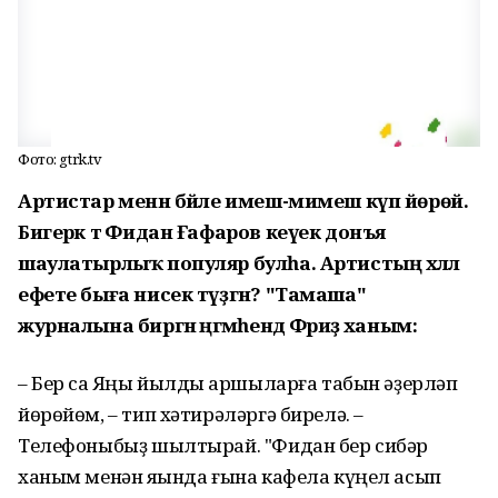
Фото: gtrk.tv
Артистар менән бәйле имеш-мимеш күп йөрөй.
Бигерәк тә Фидан Ғафаров кеүек донъя
шаулатырлыҡ популяр булһа. Артистың хәләл
ефете быға нисек түҙгән? "Тамаша"
журналына биргән әңгәмәһендә Фәриҙә ханым:
– Бер саҡ Яңы йылды ҡаршыларға табын әҙерләп
йөрөйөм, – тип хәтирәләргә бирелә. –
Телефоныбыҙ шылтырай. "Фидан бер сибәр
ханым менән яҡында ғына кафела күңел асып