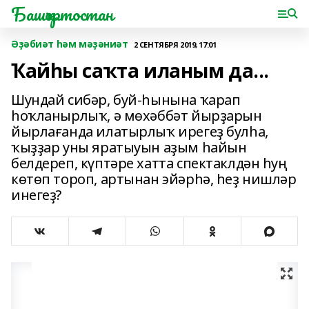
Башҡортостан
Әҙәбиәт һәм мәҙәниәт
2 СЕНТЯБРЯ 2019, 17:01
Ҡайһы саҡта иланым да...
Шундай сибәр, буй-һынына ҡарап
һоҡланырлыҡ, ә мөхәббәт йырҙарын
йырлағанда илатырлыҡ ирегеҙ булһа,
ҡыҙҙар уны яратыуын аҙым һайын
белдереп, күптәре хатта спектаклдән һуң
көтөп тороп, артынан эйәрһә, һеҙ нишләр
инегеҙ?