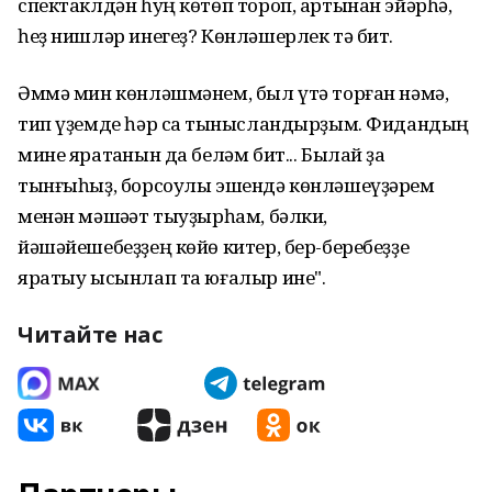
спектаклдән һуң көтөп тороп, артынан эйәрһә,
һеҙ нишләр инегеҙ? Көнләшерлек тә бит.
Әммә мин көнләшмәнем, был үтә торған нәмә,
тип үҙемде һәр саҡ тынысландырҙым. Фидандың
мине яратҡанын да беләм бит... Былай ҙа
тынғыһыҙ, борсоулы эшендә көнләшеүҙәрем
менән мәшәҡәт тыуҙырһам, бәлки,
йәшәйешебеҙҙең көйө китер, бер-беребеҙҙе
яратыу ысынлап та юғалыр ине".
Читайте нас