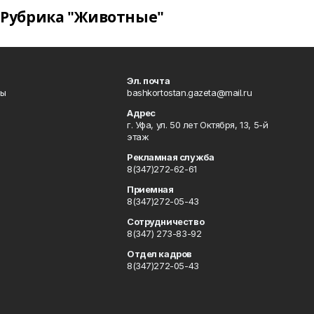
Рубрика "Животные"
Эл. почта
лы
bashkortostan.gazeta@mail.ru
Адрес
г. Уфа, ул. 50 лет Октября, 13, 5-й
этаж
Рекламная служба
8(347)272-62-61
Приемная
8(347)272-05-43
Сотрудничество
8(347) 273-83-92
Отдел кадров
8(347)272-05-43