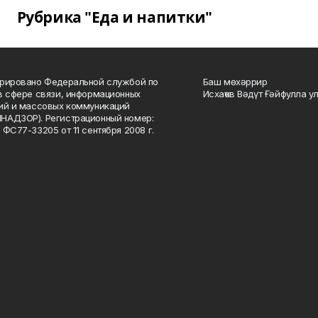
Рубрика "Еда и напитки"
рировано Федеральной службой по
Баш мөхәррир
в сфере связи, информационных
Исхаҡов Вәдүт Ғәйфулла у
ий и массовых коммуникаций
НАДЗОР). Регистрационный номер:
 ФС77-33205 от 11 сентября 2008 г.