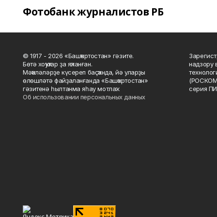
Фотобанк журналистов РБ
© 1917 - 2026 «Башҡортостан» гәзите.
Зарегист
Бөтә хоҡуҡтар ҙа яҡланған.
надзору 
Мәҡәләләрҙе күсереп баҫҡанда, йә уларҙы
технолог
өлөшләтә файҙаланғанда «Башҡортостан»
(РОСКОМ
гәзитенә һылтанма яһау мотлаҡ.
серия ПИ
Об использовании персональных данных