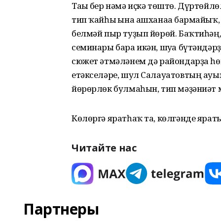
Тағы бер нәмә иҫкә төштө. Дүртөйл
тип ҡайһы ғына ашханаға бармайыҡ,
белмәй пыр туҙып йөрөй. Баҡтиһәң
семинары бара икән, шуға бүтәндә
сюжет әтмәләнем дә райондарҙа һө
етәкселәре, шул Салауатовтың ауы
йөрөрлөк булмаһын, тип мәҙәниәт 
Көлөргә яратһаҡ та, көлгәнде ярат
Читайте нас
Партнеры