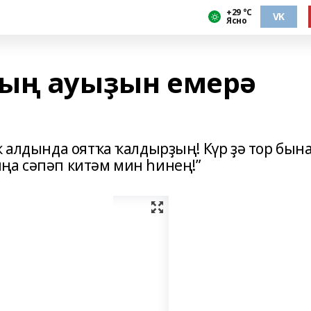
+29 °С
VK
Ясно
тың ауыҙын емерә
ҡ алдында оятҡа ҡалдырҙың! Күр ҙә тор бына
ңа сәпәп китәм мин һинең!”