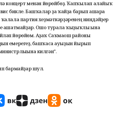
өлә концерт менән йөрөйбөҙ. Ҡапҡылап алайыҡ
 вис бикле. Башҡалар ҙа ҡайҙа барып ашарға
, ҡалала партия хеҙмәткәрҙәренең ниндәйҙер
рҙе ашатмайҙар. Ошо турала ҡыҙыҡлы ғына
йләп йөрөйөм. Аҙаҡ Саҡмағош районы
ҙын емерегеҙ, башҡаса ауыҙын йырып
министрлығына килгән".
ып бармайҙар шул.