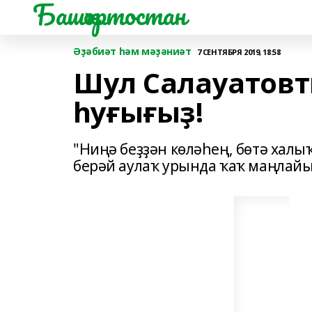
Башҡортостан
Әҙәбиәт һәм мәҙәниәт
7 СЕНТЯБРЯ 2019, 18:58
Шул Салауатов
һуғығыҙ!
"Ниңә беҙҙән көләһең, бөтә халы
берәй аулаҡ урында ҡаҡ маңлайы