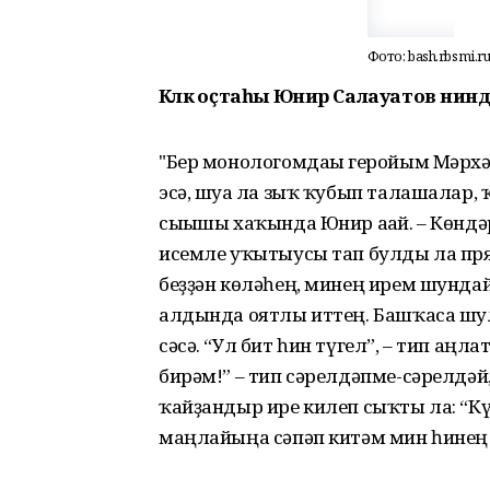
Фото: bash.rbsmi.r
Көлкө оҫтаһы Юнир Салауатов нин
"Бер монологомдағы геройым Мәрхә
эсә, шуға ла зыҡ ҡубып талашалар, 
сығышы хаҡында Юнир ағай. – Көндә
исемле уҡытыусы тап булды ла пр
беҙҙән көләһең, минең ирем шунда
алдында оятлы иттең. Башҡаса шул
сәсә. “Ул бит һин түгел”, – тип аң
бирәм!” – тип сәрелдәпме-сәрелдәй
ҡайҙандыр ире килеп сыҡты ла: “Кү
маңлайыңа сәпәп китәм мин һинең!”