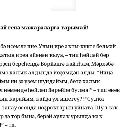
u
дәй генә мажараларға тарымай!
бә исемле ине. Уның ире аҡты-күкте белмәй
ҡатын ирен өйөнән ҡыуа, – тип һөйләй бер
рҙең береһендә Бөрйәнгә ҡайтһам, Мәрхәбә
ямо халыҡ алдында йөҙөмдән алды. “Ниңә
ймы ни ҙә үҙем шундаймы, бөтә халыҡ
 нәмәңде һөйләп йөрөйһө булма!” – тип енен
латып ҡарайым, ҡайҙа ул ишетеү?! “Судҡа
, танау осонда йоҙроҡтарын уйната. Шул саҡ
р ҙә тор бына, берәй аулаҡ урында ҡаҡ
 – ти.