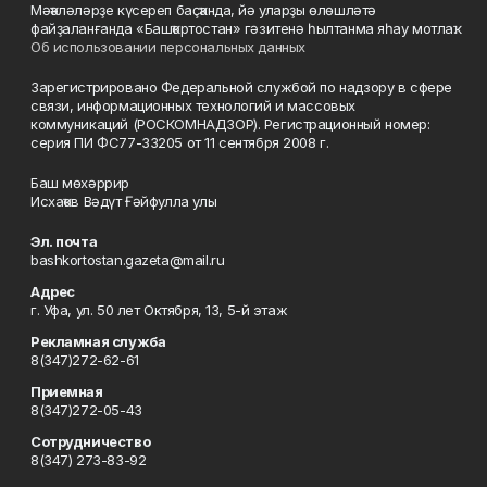
Мәҡәләләрҙе күсереп баҫҡанда, йә уларҙы өлөшләтә
файҙаланғанда «Башҡортостан» гәзитенә һылтанма яһау мотлаҡ.
Об использовании персональных данных
Зарегистрировано Федеральной службой по надзору в сфере
связи, информационных технологий и массовых
коммуникаций (РОСКОМНАДЗОР). Регистрационный номер:
серия ПИ ФС77-33205 от 11 сентября 2008 г.
Баш мөхәррир
Исхаҡов Вәдүт Ғәйфулла улы
Эл. почта
bashkortostan.gazeta@mail.ru
Адрес
г. Уфа, ул. 50 лет Октября, 13, 5-й этаж
Рекламная служба
8(347)272-62-61
Приемная
8(347)272-05-43
Сотрудничество
8(347) 273-83-92