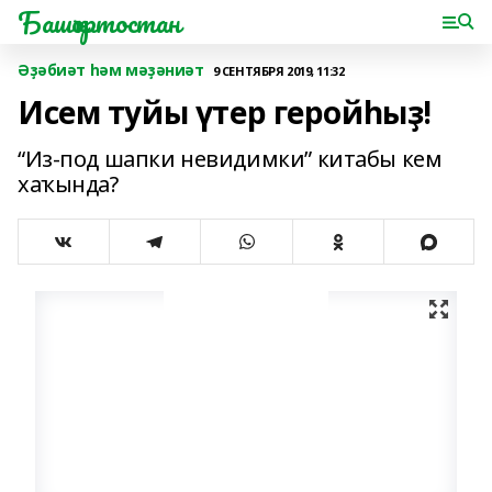
Башҡортостан
Әҙәбиәт һәм мәҙәниәт
9 СЕНТЯБРЯ 2019, 11:32
Исем туйы үтер геройһыҙ!
“Из-под шапки невидимки” китабы кем
хаҡында?