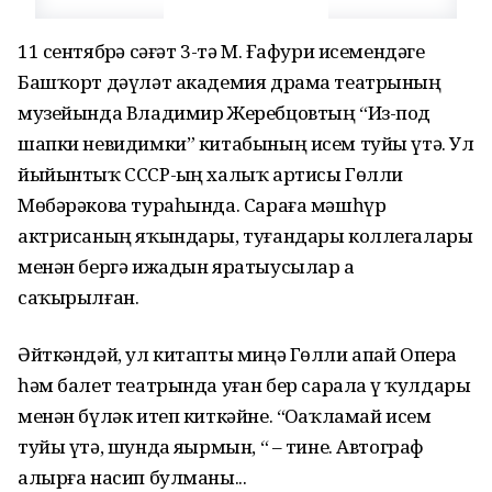
11 сентябрҙә сәғәт 3-тә М. Ғафури исемендәге
Башҡорт дәүләт академия драма театрының
музейында Владимир Жеребцовтың “Из-под
шапки невидимки” китабының исем туйы үтә. Ул
йыйынтыҡ СССР-ҙың халыҡ артисы Гөлли
Мөбәрәкова тураһында. Сараға мәшһүр
актрисаның яҡындары, туғандары коллегалары
менән бергә ижадын яратыусылар ҙа
саҡырылған.
Әйткәндәй, ул китапты миңә Гөлли апай Опера
һәм балет театрында уҙған бер сарала үҙ ҡулдары
менән бүләк итеп киткәйне. “Оҙаҡламай исем
туйы үтә, шунда яҙырмын, “ – тине. Автограф
алырға насип булманы...