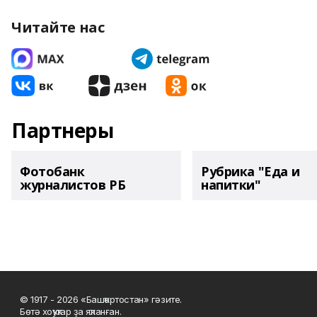
Читайте нас
Партнеры
Фотобанк
Рубрика "Еда и
журналистов РБ
напитки"
© 1917 - 2026 «Башҡортостан» гәзите.
Бөтә хоҡуҡтар ҙа яҡланған.