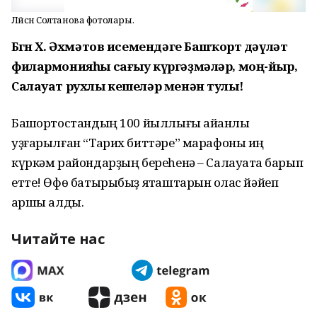
Ләйсән Солтанова фотолары.
Бөгөн Х. Әхмәтов исемендәге Башҡорт дәүләт
филармонияһы сағыу күргәҙмәләр, моң-йыр,
Салауат рухлы кешеләр менән тулы!
Башҡортостандың 100 йыллығы айҡанлы
уҙғарылған “Тарих биттәре” марафоны иң
күркәм райондарҙың береһенә – Салауатҡа барып
етте! Өфө батырыбыҙ яҡташтарын ҡолас йәйеп
ҡаршы алды.
Читайте нас