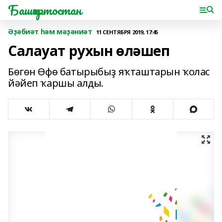
Башҡортостан
Әҙәбиәт һәм мәҙәниәт
11 СЕНТЯБРЯ 2019, 17:45
Салауат рухын өләшеп
Бөгөн Өфө батырыбыҙ яҡташтарын ҡолас
йәйеп ҡаршы алды.