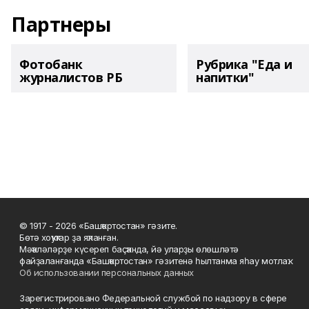
Партнеры
Фотобанк
Рубрика "Еда и
журналистов РБ
напитки"
© 1917 - 2026 «Башҡортостан» гәзите.
Бөтә хоҡуҡтар ҙа яҡланған.
Мәҡәләләрҙе күсереп баҫҡанда, йә уларҙы өлөшләтә
файҙаланғанда «Башҡортостан» гәзитенә һылтанма яһау мотлаҡ.
Об использовании персональных данных
Зарегистрировано Федеральной службой по надзору в сфере