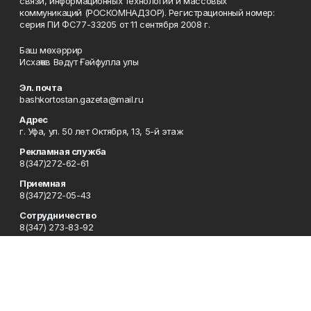
связи, информационных технологий и массовых
коммуникаций (РОСКОМНАДЗОР). Регистрационный номер:
серия ПИ ФС77-33205 от 11 сентября 2008 г.
Баш мөхәррир
Исхаҡов Вәдүт Ғәйфулла улы
Эл. почта
bashkortostan.gazeta@mail.ru
Адрес
г. Уфа, ул. 50 лет Октября, 13, 5-й этаж
Рекламная служба
8(347)272-62-61
Приемная
8(347)272-05-43
Сотрудничество
8(347) 273-83-92
Отдел кадров
8(347)272-05-43