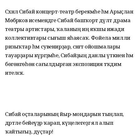
Сәхнәлә Сибай концерт-театр берекмәһе һәм Арыҫлан
Мөбәрәков исемендәге Сибай башҡорт дәүләт драма
театры артистары, ҡаланың иң яҡшы ижади
коллективтары сығыш яһаясаҡ. Фойела милли
ризыҡтар һәм сувенирҙар, сәнәғәт ойошмалары
тауарҙары күргәҙмәһе, Сибайҙың данлы үткәнен һәм
бөгөнгөһөн сағылдырған экспозиция тәҡдим
ителәсәк.
Сибай оҫталарының йыр-моңдарын тыңлап,
дәртле бейеүҙәр ҡарап, күңелегеҙгә ял алып
ҡайтығыҙ, дуҫтар!