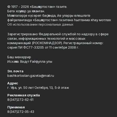
© 1917 - 2026 «Башҡортостан» гәзите.
Бөтә хоҡуҡтар ҙа яҡланған.
Мәҡәләләрҙе күсереп баҫҡанда, йә уларҙы өлөшләтә
файҙаланғанда «Башҡортостан» гәзитенә һылтанма яһау мотлаҡ.
Об использовании персональных данных
Зарегистрировано Федеральной службой по надзору в сфере
связи, информационных технологий и массовых
коммуникаций (РОСКОМНАДЗОР). Регистрационный номер:
серия ПИ ФС77-33205 от 11 сентября 2008 г.
Баш мөхәррир
Исхаҡов Вәдүт Ғәйфулла улы
Эл. почта
bashkortostan.gazeta@mail.ru
Адрес
г. Уфа, ул. 50 лет Октября, 13, 5-й этаж
Рекламная служба
8(347)272-62-61
Приемная
8(347)272-05-43