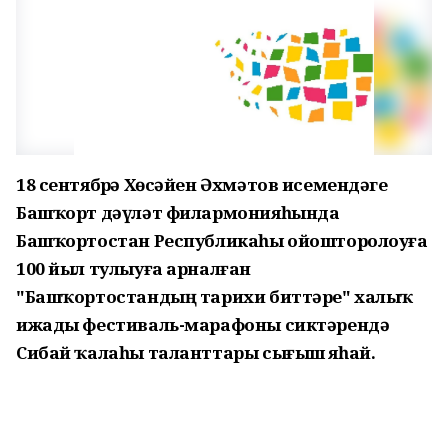
18 сентябрҙә Хөсәйен Әхмәтов исемендәге
Башҡорт дәүләт филармонияһында
Башҡортостан Республикаһы ойошторолоуға
100 йыл тулыуға арналған
"Башҡортостандың тарихи биттәре" халыҡ
ижады фестиваль-марафоны сиктәрендә
Сибай ҡалаһы таланттары сығыш яһай.