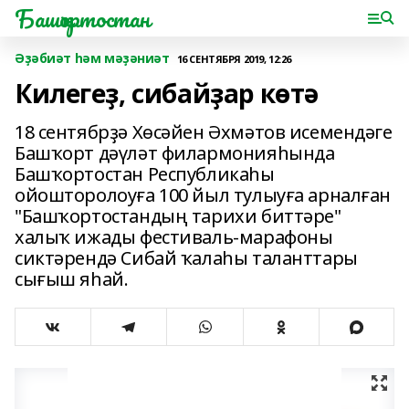
Башҡортостан
Әҙәбиәт һәм мәҙәниәт
16 СЕНТЯБРЯ 2019, 12:26
Килегеҙ, сибайҙар көтә
18 сентябрҙә Хөсәйен Әхмәтов исемендәге
Башҡорт дәүләт филармонияһында
Башҡортостан Республикаһы
ойошторолоуға 100 йыл тулыуға арналған
"Башҡортостандың тарихи биттәре"
халыҡ ижады фестиваль-марафоны
сиктәрендә Сибай ҡалаһы таланттары
сығыш яһай.