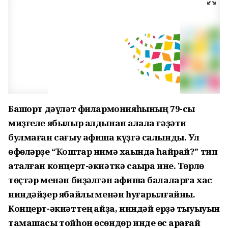
Башҡорт дәүләт филармонияһының 79-сы
миҙгеле ябылыр алдынан ҡалала ғәҙәти
булмаған сағыу афиша күҙгә салынды. Ул
өфөләрҙе “Ҡоштар нимә хаҡында һайрай?” тип
аталған концерт-әкиәткә саҡыра ине. Төрлө
төҫтәр менән биҙәлгән афиша балаларға хас
ниндәйҙер ябайлыҡ менән һуғарылғайны.
Концерт-әкиәттең ҡайҙа, ниндәй ерҙә тыуыуын
тамашасы тойһон өсөндөр инде өс ҡарағай