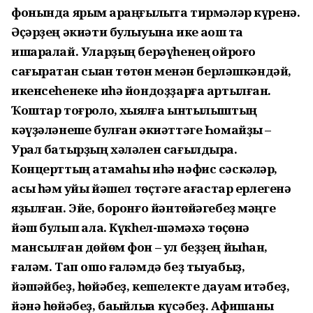
фонында ярым ҡараңғылыҡта тирмәләр күренә.
Әҫәрҙең әкиәти булыуына ике аҡҡош та
ишаралай. Уларҙың берәүһенең ҡойроғо
сағыраҡтан сыҡҡан төтөн менән берләшкәндәй,
икенсеһенеке иһә йондоҙҙарға артылған.
Ҡоштар тоғролоҡ, хыялға ынтылыштың
кәүҙәләнеше булған әкиәттәге Һомайҙы –
Урал батырҙың хәләлен сағылдыра.
Концерттың атамаһы иһә нәфис сәскәләр,
асыҡ һәм ҡуйы йәшел төҫтәге ағастар ерлегенә
яҙылған. Эйе, боронғо йәнтөйәгебеҙ мәңге
йәш булып ҡала. Күкһел-шәмәхә төҫөнә
мансылған дөйөм фон – ул беҙҙең йыһан,
ғаләм. Тап ошо ғаләмдә беҙ тыуабыҙ,
йәшәйбеҙ, һөйәбеҙ, кешелекте дауам итәбеҙ,
йәнә һөйәбеҙ, баҡыйлыҡҡа күсәбеҙ. Афишаны