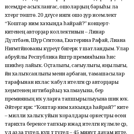
исем­дәре асыҡланғас, ошоларҙың барыһы ла
хәтергә төштө. 20 дәғ­үәсе ингән ошо ҙур исемлектә
“Ҡоштар нимә хаҡында һайрай?” концерт-
әкиәтенең авторҙар коллективын – Линар
Дәүләтбаев, Шәүрә Сәғитова, Екатерина Рафай, Лиана
Ниғәмәтйәнованы күреүгә бигерәк тә шатландым. Улар
абруйлы Республика йәштәр пре­мияһына һис
шикһеҙ лайыҡ. Оҫталығы, сағыулығы, яңылығы,
йәнә халыҡсанлығы менән арбаған, тамашасылар
тарафынан ихлас ҡабул ителгән әҫәр авторҙары
хеҙмәтенең иғтибарһыҙ ҡалма­уына, бер
премияның нәҡ уларға тапшырылыуына шик юҡ.
Әйтергә кәрәк: “Ҡоштар нимә хаҡында һай­рай?” әкиәте
– милли халыҡ уйын ҡоралдары оркестры өсөн
тарихта беренсе тапҡыр ижад ителгән күләмле әҫәр,
ул аҙ ҙа түгел, күп тә түгел – 45 минут дауам итте.