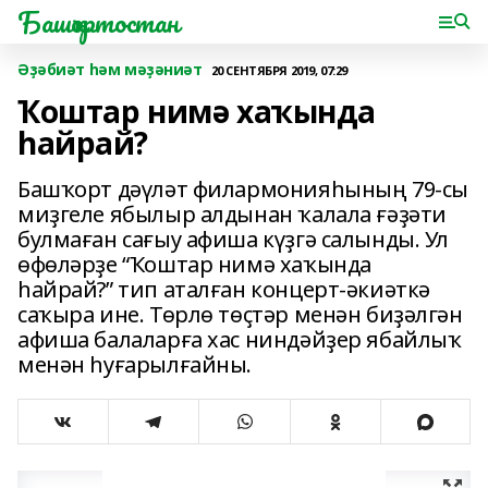
Башҡортостан
Әҙәбиәт һәм мәҙәниәт
20 СЕНТЯБРЯ 2019, 07:29
Ҡоштар нимә хаҡында
һайрай?
Башҡорт дәүләт филармонияһының 79-сы
миҙгеле ябылыр алдынан ҡалала ғәҙәти
булмаған сағыу афиша күҙгә салынды. Ул
өфөләрҙе “Ҡоштар нимә хаҡында
һайрай?” тип аталған концерт-әкиәткә
саҡыра ине. Төрлө төҫтәр менән биҙәлгән
афиша балаларға хас ниндәйҙер ябайлыҡ
менән һуғарылғайны.