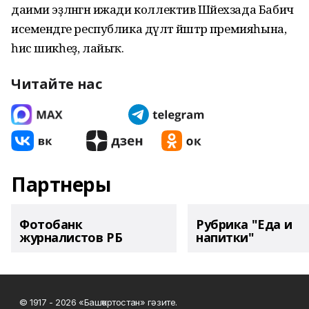
даими эҙләнгән ижади коллектив Шәйехзада Бабич
исемендәге республика дәүләт йәштәр премияһына,
һис шикһеҙ, лайыҡ.
Читайте нас
Партнеры
Фотобанк
Рубрика "Еда и
журналистов РБ
напитки"
© 1917 - 2026 «Башҡортостан» гәзите.