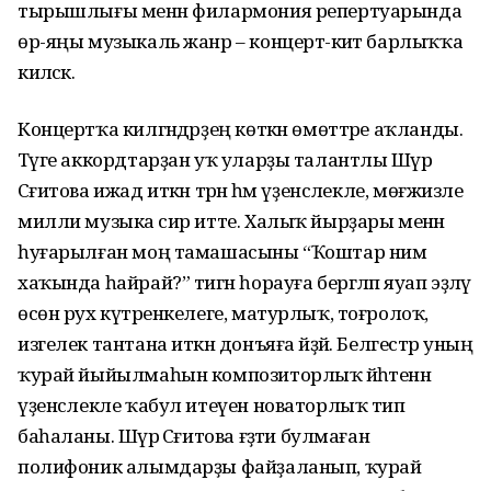
тырышлығы менән филармония репертуарында
өр-яңы музыкаль жанр – концерт-әкиәт барлыҡҡа
киләсәк.
Концертҡа килгәндәрҙең көткән өмөттәре аҡланды.
Тәүге аккорд­тарҙан уҡ уларҙы талантлы Шәүрә
Сәғитова ижад иткән тәрән һәм үҙенсәлекле, мөғжизәле
милли музыка әсир итте. Халыҡ йырҙары менән
һуғарылған моң тамашасыны “Ҡоштар нимә
хаҡында һайрай?” тигән һорауға бергәләп яуап эҙләү
өсөн рух күтәренкелеге, матурлыҡ, тоғролоҡ,
изгелек тантана иткән донъяға әйҙәй. Бел­гестәр уның
ҡурай йыйылмаһын композитор­лыҡ йәһәтенән
үҙен­сәлекле ҡабул итеүен новаторлыҡ тип
баһаланы. Шәүрә Сәғитова ғәҙәти булмаған
полифоник алым­дарҙы файҙаланып, ҡурай