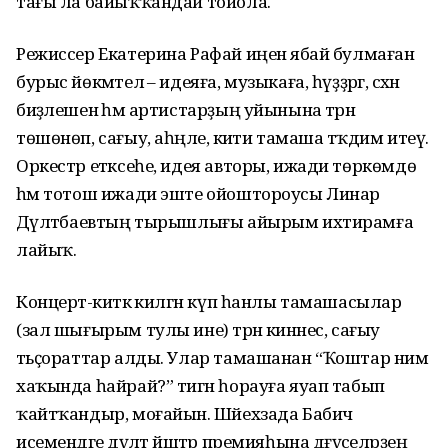
тағы ла байыҡҡандай тойола.
Режиссер Екатерина Рафай иңенә ябай булмаған
бурыс йөкмәтелә – идеяға, музыкаға, һүҙҙәргә, сәхнә
биҙәлешенә һәм артистарҙың уйынына тәрән
төшөнөп, сағыу, аһәңле, әкиәти тамаша тәҡдим итеү.
Оркестр етәксеһе, идея авторы, ижади төркөмдө
һәм тотош ижади эште ойоштороусы Линар
Дәүләтбаев­тың тырышлығы айырым ихти­рамға
лайыҡ.
Концерт-әкиәткә килгән күп һанлы тамашасылар
(зал шығы­рым тулы ине) тәрән кинәнес, сағыу
тәьҫораттар алды. Улар тамашанан “Ҡоштар нимә
хаҡында һайрай?” тигән һорауға яуап табып
ҡайтҡандыр, моғайын. Шәйехзада Бабич
исемендәге дәүләт йәштәр премияһына дәғүәселәрҙең