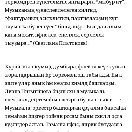
төркөм­дәрен күнегел­мәгәнсә яңғырарға “мәжбүр итә”.
Музыканың үҙенсә­леклелегенә килгәндә,
“фактураның асыҡлығын, партияларҙың күп
тауышҡа бүленеүен” билдәләйҙәр. “Бындай алым
әкиәти мөхит, нәфислек, еңеллек, серлелек
тыуҙыра...” (Светлана Платонова).
Ҡурай, ҡыл ҡумыҙ, думбыра, флейта кеүек уйын
ҡоралдарының һәр төркөмөнә эш табылды. Был
эште улар аныҡ һәм юғары кимәлдә башҡарҙы.
Лиана Ниғәмәтйәнова биҙәгән сәхнә лә музыкаль
спектаклдең темаһын асырға булышлыҡ итте.
Музыкала, оркестр башҡарған әҫәрҙә алма баҡсаһы
темаһын һиҙгер тойған рәссам быны сәхнәлә лә оҫта
кәүҙәләндерә алған. Тамаша нәфис, лирик буяуҙарға