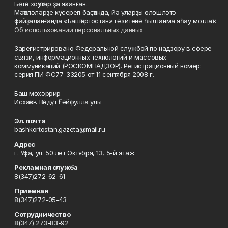
Бөтә хоҡуҡтар ҙа яҡланған.
Мәҡәләләрҙе күсереп баҫҡанда, йә уларҙы өлөшләтә
файҙаланғанда «Башҡортостан» гәзитенә һылтанма яһау мотлаҡ.
Об использовании персональных данных
Зарегистрировано Федеральной службой по надзору в сфере
связи, информационных технологий и массовых
коммуникаций (РОСКОМНАДЗОР). Регистрационный номер:
серия ПИ ФС77-33205 от 11 сентября 2008 г.
Баш мөхәррир
Исхаҡов Вәдүт Ғәйфулла улы
Эл. почта
bashkortostan.gazeta@mail.ru
Адрес
г. Уфа, ул. 50 лет Октября, 13, 5-й этаж
Рекламная служба
8(347)272-62-61
Приемная
8(347)272-05-43
Сотрудничество
8(347) 273-83-92