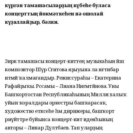
күргән тамашасыларҙың күбеһе буласаҡ
концерттың йөкмәткеһен нәҡ ошолай
күҙаллайҙыр, бәлки.
Зирәк тамашасы концерт-әкиәттең музыкаһын йәш
композитор Шәүрә Сәғитова яҙыуына ла иғтибар
итмәй ҡалмағандыр. Режиссураһы – Екатерина
Ра­файҙыҡы. Рәссамы – Лиана Ни­ғәмәтйәнова. Уны
Башҡортостан Республикаһының Милли халыҡ
уйын ҡоралдары оркестры баш­ҡарасаҡ,
художество етәксеһе һәм дирижеры, башҡорт
риүәйәттәре буйынса концерт-әкиәт идеяһының
авторы – Линар Дәүләтбаев. Тап уларҙың