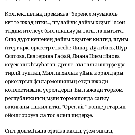
Коллективтың премияға “беренсе музыкаль
әкиәтте ижад иткән..., шулай уҡ дөйөм хеҙмәт” өсөн
тәҡдим ителеүе был инаныуҙы тағы ла нығыта.
Ошо дүрт кешенең дөйөм хеҙмәтенә килгәндә, шуны
әйтергә кәрәк: оркестр етәксеһе Линар Дәүләтбаев, Шәүрә
Сәғи­това, Екатерина Рафай, Лиана Ниғәмәтйәнова
кеүек эшкә һыу­һаған, дәртле, аҡыллы йәш­тәрҙе үҙе
тирәләй туплап, Милли халыҡ уйын ҡоралдары
оркестрын фи­лармонияның етди ижади
коллективына әүерелдергән. Был ижади төркөм
респуб­ликаның мәҙәни тормошонда сағыу
ваҡиғаны тәшкил иткән “Open air” концерттарын
ойоштороуға ла тос өлөш индерҙе.
Сәнғәт донъяһына оҙаҡҡа кил­гән, әүҙем эшләгән,